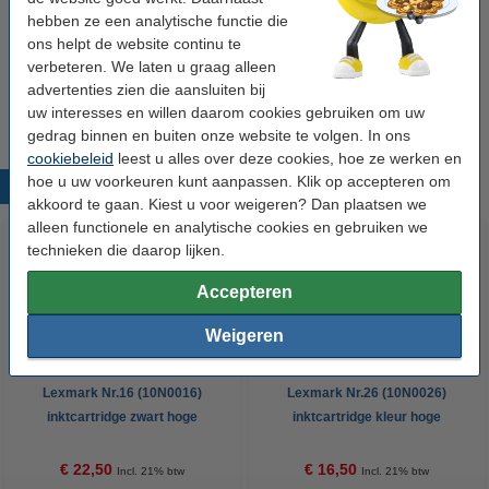
€ 12,50
hebben ze een analytische functie die
ons helpt de website continu te
Tip
verbeteren. We laten u graag alleen
Wij adviseren u om deze cartridge i.p.v. de originele cartridge te
advertenties zien die aansluiten bij
nemen.
uw interesses en willen daarom cookies gebruiken om uw
gedrag binnen en buiten onze website te volgen. In ons
cookiebeleid
leest u alles over deze cookies, hoe ze werken en
hoe u uw voorkeuren kunt aanpassen. Klik op accepteren om
Populaire producten
akkoord te gaan. Kiest u voor weigeren? Dan plaatsen we
alleen functionele en analytische cookies en gebruiken we
technieken die daarop lijken.
Accepteren
Weigeren
Lexmark Nr.16 (10N0016)
Lexmark Nr.26 (10N0026)
inktcartridge zwart hoge
inktcartridge kleur hoge
capaciteit (123inkt huismerk)
capaciteit (123inkt huismerk)
€ 22,50
€ 16,50
Incl. 21% btw
Incl. 21% btw