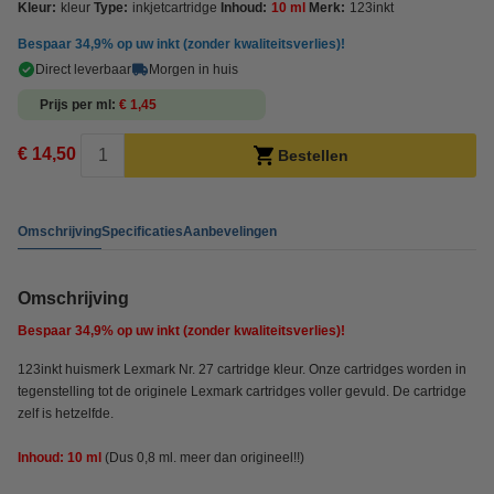
Kleur:
kleur
Type:
inkjetcartridge
Inhoud:
10 ml
Merk:
123inkt
Bespaar
34,9%
op uw inkt (zonder kwaliteitsverlies)!
Direct leverbaar
Morgen in huis
Prijs per ml
€ 1,45
€ 14,50
Bestellen
Omschrijving
Specificaties
Aanbevelingen
Omschrijving
Bespaar
34,9%
op uw inkt (zonder kwaliteitsverlies)!
123inkt huismerk Lexmark Nr. 27 cartridge kleur. Onze cartridges worden in
tegenstelling tot de originele Lexmark cartridges voller gevuld. De cartridge
zelf is hetzelfde.
Inhoud: 10 ml
(Dus 0,8 ml. meer dan origineel!!)