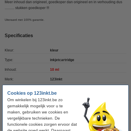
Meer inhoud dan origineel, goedkoper dan origineel en in verhouding dus
........... stukken goedkoper !!!
Uiteraard met 100% garantie.
Specificaties
Kleur:
kleur
Type:
inkjetcartridge
Inhoud:
10 ml
Merk:
123inkt
Ons artikelnr:
040177
Cookies op 123inkt.be
Nummer:
10NX227E
Om winkelen bij 123inkt.be zo
gemakkelijk mogelijk voor u te
maken, gebruiken we cookies en
Zwart meebestellen
vergelijkbare technieken. De
functionele cookies zorgen ervoor dat
Lexmark Nr.17 (10NX217) inktcartridge zwart
(123inkt huismerk)
de website goed werkt. Daarnaast