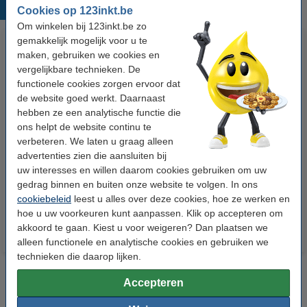
Populaire producten
Cookies op 123inkt.be
Om winkelen bij 123inkt.be zo
gemakkelijk mogelijk voor u te
maken, gebruiken we cookies en
vergelijkbare technieken. De
functionele cookies zorgen ervoor dat
de website goed werkt. Daarnaast
hebben ze een analytische functie die
ons helpt de website continu te
Lexmark Nr.100XL (14N1068E)
Lexmark Nr.100XL (14N1068E)
verbeteren. We laten u graag alleen
inktcartridge zwart hoge
reinigingscartridge zwart hoge
advertenties zien die aansluiten bij
capaciteit (123inkt huismerk)
capaciteit
uw interesses en willen daarom cookies gebruiken om uw
gedrag binnen en buiten onze website te volgen. In ons
€ 12,50
€ 5,50
Incl. 21% btw
Incl. 21% btw
cookiebeleid
leest u alles over deze cookies, hoe ze werken en
hoe u uw voorkeuren kunt aanpassen. Klik op accepteren om
akkoord te gaan. Kiest u voor weigeren? Dan plaatsen we
alleen functionele en analytische cookies en gebruiken we
technieken die daarop lijken.
Accepteren