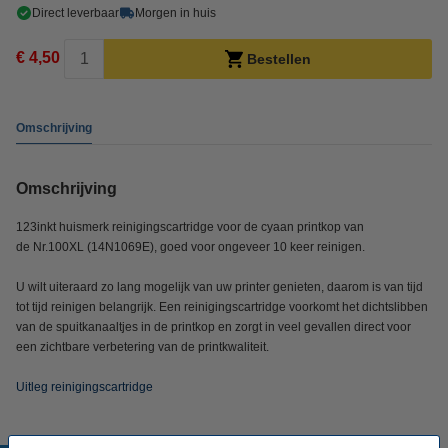
Direct leverbaar
Morgen in huis
€ 4,50
Bestellen
Omschrijving
Omschrijving
123inkt huismerk reinigingscartridge voor de cyaan printkop van
de Nr.100XL (14N1069E), goed voor ongeveer 10 keer reinigen.
U wilt uiteraard zo lang mogelijk van uw printer genieten, daarom is van tijd
tot tijd reinigen belangrijk. Een reinigingscartridge voorkomt het dichtslibben
van de spuitkanaaltjes in de printkop en zorgt in veel gevallen direct voor
een zichtbare verbetering van de printkwaliteit.
Uitleg reinigingscartridge