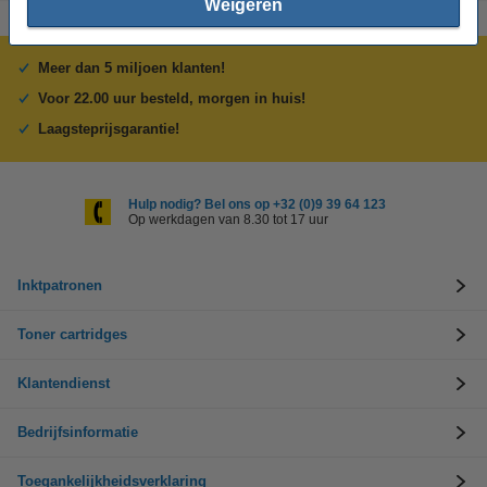
Weigeren
Meer dan 5 miljoen klanten!
Voor 22.00 uur besteld, morgen in huis!
Laagsteprijsgarantie!
Hulp nodig? Bel ons op +32 (0)9 39 64 123
Op werkdagen van 8.30 tot 17 uur
Inktpatronen
Toner cartridges
Klantendienst
Bedrijfsinformatie
Toegankelijkheidsverklaring