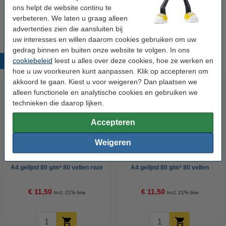
Pentel Energel BL107 rollerpen blauw
ons helpt de website continu te
€ 2,50
verbeteren. We laten u graag alleen
advertenties zien die aansluiten bij
uw interesses en willen daarom cookies gebruiken om uw
gedrag binnen en buiten onze website te volgen. In ons
cookiebeleid
leest u alles over deze cookies, hoe ze werken en
Populaire producten
hoe u uw voorkeuren kunt aanpassen. Klik op accepteren om
akkoord te gaan. Kiest u voor weigeren? Dan plaatsen we
alleen functionele en analytische cookies en gebruiken we
technieken die daarop lijken.
Accepteren
Weigeren
Leitz 4637 WOW spiraalschrift
Leitz 4637 WOW spiraalschrift
A4 gelijnd 80 g/m² 80 vellen roze
A4 gelijnd 80 g/m² 80 vellen
metallic
blauw metallic
€ 11,50
€ 11,50
Incl. 21% btw
Incl. 21% btw