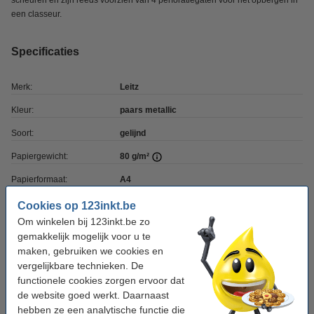
scheuren en zijn reeds voorzien van 4 perforatiegaten voor het opbergen in
een classeur.
Specificaties
Merk:
Leitz
Kleur:
paars metallic
Soort:
gelijnd
Papiergewicht:
80 g/m²
Papierformaat:
A4
Aantal vellen:
80 vellen
Cookies op 123inkt.be
Om winkelen bij 123inkt.be zo
gemakkelijk mogelijk voor u te
Tip: schrijfgerief meebestellen
maken, gebruiken we cookies en
vergelijkbare technieken. De
123inkt balpen blauw zonder bedrukking (10
stuks)
functionele cookies zorgen ervoor dat
€ 4,00
de website goed werkt. Daarnaast
hebben ze een analytische functie die