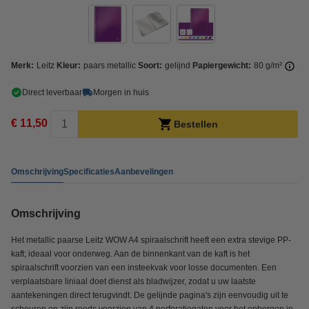
Merk:
Leitz
Kleur:
paars metallic
Soort:
gelijnd
Papiergewicht:
80 g/m²
Direct leverbaar
Morgen in huis
€ 11,50
Bestellen
Omschrijving
Specificaties
Aanbevelingen
Omschrijving
Het metallic paarse Leitz WOW A4 spiraalschrift heeft een extra stevige PP-
kaft; ideaal voor onderweg. Aan de binnenkant van de kaft is het
spiraalschrift voorzien van een insteekvak voor losse documenten. Een
verplaatsbare liniaal doet dienst als bladwijzer, zodat u uw laatste
aantekeningen direct terugvindt. De gelijnde pagina's zijn eenvoudig uit te