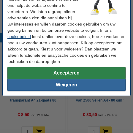
123inkt kopieerpapier 1 pak van 500 vellen A4 -
ons helpt de website continu te
80 g/m²
verbeteren. We laten u graag alleen
€ 7,25
advertenties zien die aansluiten bij
uw interesses en willen daarom cookies gebruiken om uw
gedrag binnen en buiten onze website te volgen. In ons
cookiebeleid
leest u alles over deze cookies, hoe ze werken en
Populaire producten
hoe u uw voorkeuren kunt aanpassen. Klik op accepteren om
akkoord te gaan. Kiest u voor weigeren? Dan plaatsen we
alleen functionele en analytische cookies en gebruiken we
technieken die daarop lijken.
Accepteren
Weigeren
123inkt geperforeerd hoesje
123inkt kopieerpapier 1 doos
transparant A4 21-gaats 80
van 2500 vellen A4 - 80 g/m²
micron (100 stuks)
€ 8,50
€ 33,50
Incl. 21% btw
Incl. 21% btw