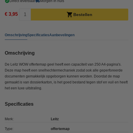
Direct leverbaar
Morgen in huis
€ 3,95
Bestellen
Omschrijving
Specificaties
Aanbevelingen
Omschrijving
De Leitz WOW offertemap geel heeft een capaciteit van 250 A4-pagina's.
Deze map heeft een snelhechtermechaniek zodat ook alle geperforeerde
documenten gemakkelijk opgeborgen kunnen worden. Doordat de map
gemaakt is van dossierkarton, is het goed bestand tegen stof en vuil en heeft
het een luxe uitstraling.
Specificaties
Merk:
Leitz
Type:
offertemap