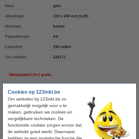
Kleur:
geel
Afmetingen:
310 x 240 mm (LxB)
Materiaal:
karton
Papierformaat:
A4
Capaciteit:
250 vellen
Ons artikelnr:
226171
Winstpakker! 9+1 gratis
Aanbieding: 10x Leitz 3001 WOW offertemap
geel
Cookies op 123inkt.be
€ 35,55
Om winkelen bij 123inkt.be zo
gemakkelijk mogelijk voor u te
Tip: meebestellen
maken, gebruiken we cookies en
vergelijkbare technieken. De
123inkt perforator zwart 2-gaats (30 vellen)
functionele cookies zorgen ervoor dat
€ 7,50
de website goed werkt. Daarnaast
hebben ze een analytische functie die