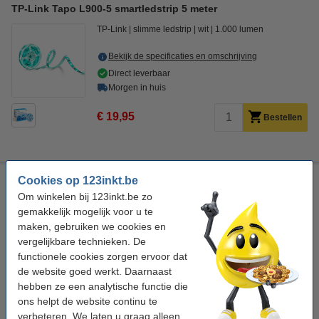
TP-Link Tapo L900-5 smartledstrip 5 meter
TP-Link
slimme ledstrip
wit
1.000 lumen
Bekijk de specificaties en omschrijving
Direct leverbaar
Morgen in huis
€ 19,95
Bestellen
Calex smart ledstrip 2 meter
Cookies op 123inkt.be
Om winkelen bij 123inkt.be zo
Calex
slimme led strip
RGBWW
480 lumen
gemakkelijk mogelijk voor u te
maken, gebruiken we cookies en
Bekijk de specificaties en omschrijving
vergelijkbare technieken. De
Direct leverbaar
functionele cookies zorgen ervoor dat
Morgen in huis
de website goed werkt. Daarnaast
hebben ze een analytische functie die
€ 17,95
Bestellen
ons helpt de website continu te
verbeteren. We laten u graag alleen