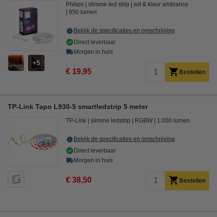
Philips
slimme led strip
wit & kleur ambiance
950 lumen
Bekijk de specificaties en omschrijving
Direct leverbaar
Morgen in huis
5
€ 19,95
Bestellen
TP-Link Tapo L930-5 smartledstrip 5 meter
TP-Link
slimme ledstrip
RGBW
1.000 lumen
Bekijk de specificaties en omschrijving
Direct leverbaar
Morgen in huis
€ 38,50
Bestellen