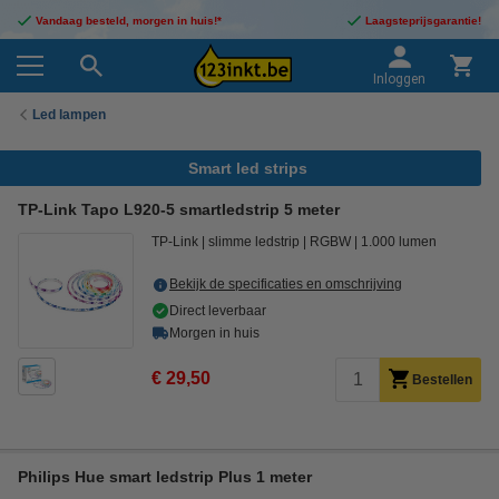
Vandaag besteld, morgen in huis!*
Laagsteprijsgarantie!
Inloggen
Led lampen
Smart led strips
TP-Link Tapo L920-5 smartledstrip 5 meter
TP-Link
slimme ledstrip
RGBW
1.000 lumen
Bekijk de specificaties en omschrijving
Direct leverbaar
Morgen in huis
€ 29,50
Bestellen
Philips Hue smart ledstrip Plus 1 meter