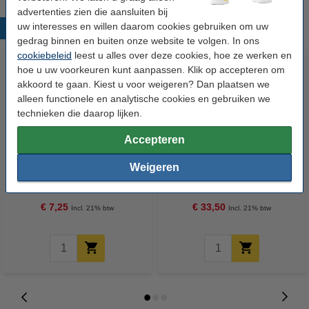
advertenties zien die aansluiten bij
uw interesses en willen daarom cookies gebruiken om uw
Populaire producten
gedrag binnen en buiten onze website te volgen. In ons
cookiebeleid
leest u alles over deze cookies, hoe ze werken en
hoe u uw voorkeuren kunt aanpassen. Klik op accepteren om
akkoord te gaan. Kiest u voor weigeren? Dan plaatsen we
alleen functionele en analytische cookies en gebruiken we
technieken die daarop lijken.
Accepteren
123inkt kopieerpapier 1 pak van
123inkt kopieerpapier 1 doos
Weigeren
500 vellen A4 - 80 g/m²
van 2500 vellen A4 - 80 g/m²
€ 7,25
€ 33,50
Incl. 21% btw
Incl. 21% btw