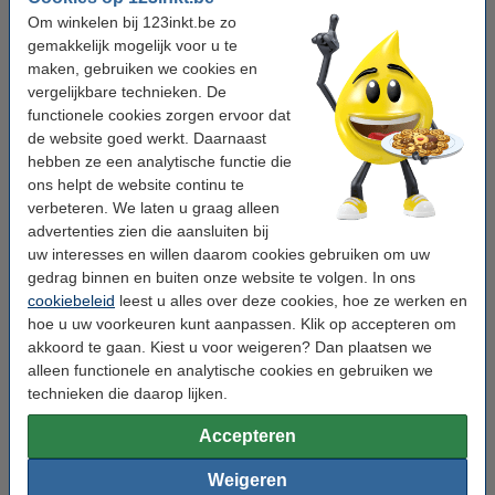
Verlichting in huis of kantoor
Om winkelen bij 123inkt.be zo
gemakkelijk mogelijk voor u te
Koffieapparaten en keukenapparatuur
maken, gebruiken we cookies en
vergelijkbare technieken. De
Televisies en audioapparatuur
functionele cookies zorgen ervoor dat
Ventilatoren en luchtontvochtigers
de website goed werkt. Daarnaast
hebben ze een analytische functie die
Seizoensverlichting zoals kerstlampjes
ons helpt de website continu te
verbeteren. We laten u graag alleen
advertenties zien die aansluiten bij
Losse slimme stekkers
uw interesses en willen daarom cookies gebruiken om uw
gedrag binnen en buiten onze website te volgen. In ons
Wilt u één apparaat slim maken? Dan is een losse TP-Link
cookiebeleid
leest u alles over deze cookies, hoe ze werken en
slimme stekker een geschikte keuze. Deze compacte stekkers
hoe u uw voorkeuren kunt aanpassen. Klik op accepteren om
zijn eenvoudig in gebruik en snel ingesteld. U hoeft geen
akkoord te gaan. Kiest u voor weigeren? Dan plaatsen we
technische kennis te hebben. Steek de stekker in het stopcontact,
verbind met de app en u bent klaar. Losse slimme stekkers
alleen functionele en analytische cookies en gebruiken we
passen in vrijwel elk stopcontact en nemen weinig ruimte in. Ze
technieken die daarop lijken.
zijn perfect voor dagelijks gebruik in iedere ruimte van uw huis.
Accepteren
Slimme stekkerdozen
Weigeren
Wilt u meerdere apparaten tegelijk slim maken? Kies dan voor