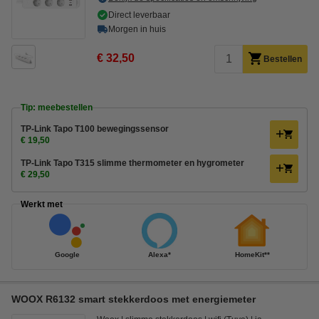
Direct leverbaar
Morgen in huis
€ 32,50
Bestellen
Tip: meebestellen
TP-Link Tapo T100 bewegingssensor
€ 19,50
TP-Link Tapo T315 slimme thermometer en hygrometer
€ 29,50
Werkt met
Google
Alexa*
HomeKit**
WOOX R6132 smart stekkerdoos met energiemeter