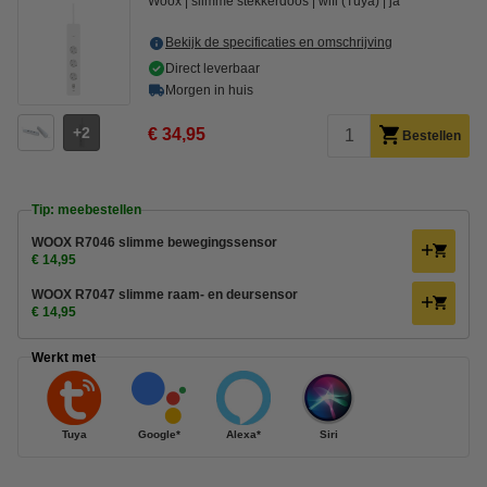
Woox
slimme stekkerdoos
wifi (Tuya)
ja
Bekijk de specificaties en omschrijving
Direct leverbaar
Morgen in huis
2
€ 34,95
Bestellen
Tip: meebestellen
WOOX R7046 slimme bewegingssensor
€ 14,95
WOOX R7047 slimme raam- en deursensor
€ 14,95
Werkt met
Tuya
Google*
Alexa*
Siri