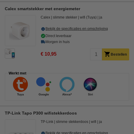
Calex smartstekker met energiemeter
Calex
slimme stekker
wifi (Tuya)
ja
Bekijk de specificaties en omschrijving
Direct leverbaar
Morgen in huis
€ 10,95
Bestellen
Werkt met
Tuya
Google
Alexa*
Siri
TP-Link Tapo P300 wifistekkerdoos
TP-Link
slimme stekkerdoos
wifi
ja
Bekijk de specificaties en omschrijving