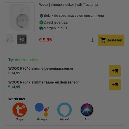
Woox
slimme stekker
wifi (Tuya)
ja
Bekijk de specificaties en omschrijving
Direct leverbaar
Morgen in huis
2
€ 9,95
Bestellen
Tip: meebestellen
WOOX R7046 slimme bewegingssensor
€ 14,95
WOOX R7047 slimme raam- en deursensor
€ 14,95
Werkt met
Tuya
Google
Alexa*
Siri