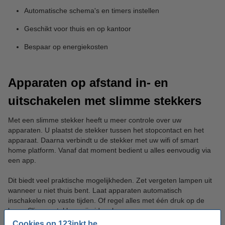
Automatische schema's en timers instellen
Geschikt voor thuis en op kantoor
Bespaar op energiekosten
Apparaten op afstand in- en
uitschakelen met slimme stekkers
Met een slimme stekker heeft u meer controle over uw
apparaten. U plaatst de stekker tussen het stopcontact en het
apparaat. Daarna verbindt u de stekker met uw wifi of smart
home platform. Vanaf dat moment bedient u alles eenvoudig via
een app.
Dit biedt veel praktische mogelijkheden. Zet vergeten lampen uit
wanneer u niet thuis bent. Laat apparaten automatisch
inschakelen op vaste tijden. Of regel alles met één druk op de
knop. Slimme stekkers zijn ideaal voor:
Cookies op 123inkt.be