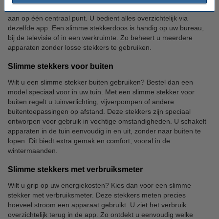
een slimme stekkerdoos. Hiermee sluit u verschillende apparaten
aan op één centraal punt. U bedient alles overzichtelijk via
dezelfde app. Een slimme stekkerdoos is handig op uw bureau,
bij de televisie of in een werkruimte. Zo beheert u meerdere
apparaten zonder losse stekkers te gebruiken.
Slimme stekkers voor buiten
Wilt u een slimme stekker buiten gebruiken? Bestel dan een
model speciaal voor in uw tuin. Met een slimme stekker voor
buiten regelt u tuinverlichting, vijverpompen of andere
buitentoepassingen op afstand. Deze stekkers zijn speciaal
ontworpen voor gebruik in vochtige omstandigheden. U schakelt
apparaten in de tuin eenvoudig in en uit, zonder naar buiten te
lopen. Dit biedt extra gemak en comfort, vooral in de
wintermaanden.
Slimme stekkers met verbruiksmeter
Wilt u grip op uw energiekosten? Kies dan voor een slimme
stekker met verbruiksmeter. Deze stekkers meten precies
hoeveel stroom een apparaat gebruikt. U ziet het verbruik
overzichtelijk terug in de app. Zo ontdekt u eenvoudig welke