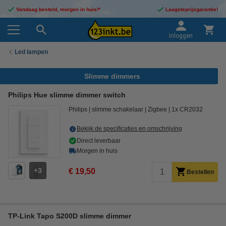
Vandaag besteld, morgen in huis!*
Laagsteprijsgarantie!
Inloggen
Led lampen
Slimme dimmers
Philips Hue slimme dimmer switch
Philips
slimme schakelaar
Zigbee
1x CR2032
Bekijk de specificaties en omschrijving
Direct leverbaar
Morgen in huis
3
€ 19,50
Bestellen
TP-Link Tapo S200D slimme dimmer