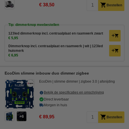
€ 38,50
Bestellen
Tip: dimmerknop meebestellen
123led dimmerknop incl. centraalplaat en raamwerk zwart
€ 5,95
Dimmerknop incl. centraalplaat en raamwerk | wit | 123led
huismerk
€ 6,95
EcoDim slimme inbouw duo dimmer zigbee
EcoDim
slimme dimmer
zigbee 3.0
afsnijding
Bekijk de specificaties en omschrijving
Direct leverbaar
Morgen in huis
6
€ 89,95
Bestellen