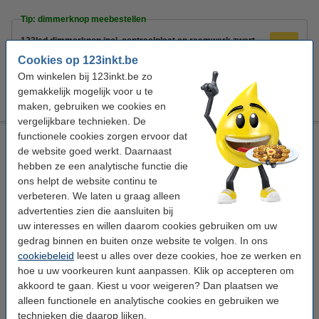
Tip: dimmerknop meebestellen
123led dimmerknop incl. centraalplaat en raamwerk zwart
€ 5,95
Cookies op 123inkt.be
Dimmerknop incl. centraalplaat en raamwerk | wit | 123led
Om winkelen bij 123inkt.be zo
huismerk
gemakkelijk mogelijk voor u te
€ 6,95
maken, gebruiken we cookies en
vergelijkbare technieken. De
functionele cookies zorgen ervoor dat
EcoDim slimme inbouwdimmer wifi
de website goed werkt. Daarnaast
EcoDim
slimme dimmer
wifi (Tuya)
hebben ze een analytische functie die
af- en aansnijding
ons helpt de website continu te
verbeteren. We laten u graag alleen
Bekijk de specificaties en omschrijving
advertenties zien die aansluiten bij
Direct leverbaar
uw interesses en willen daarom cookies gebruiken om uw
Morgen in huis
gedrag binnen en buiten onze website te volgen. In ons
7
cookiebeleid
leest u alles over deze cookies, hoe ze werken en
€ 49,50
Bestellen
hoe u uw voorkeuren kunt aanpassen. Klik op accepteren om
akkoord te gaan. Kiest u voor weigeren? Dan plaatsen we
Tip: dimmerknop meebestellen
alleen functionele en analytische cookies en gebruiken we
technieken die daarop lijken.
123led dimmerknop incl. centraalplaat en raamwerk zwart