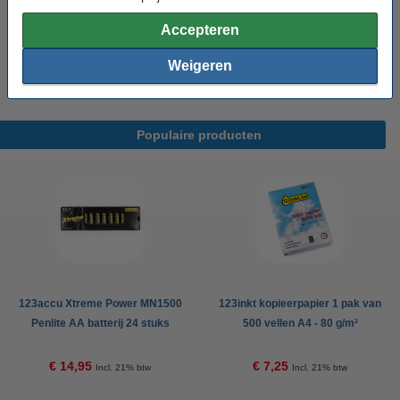
€ 5,95
Accepteren
Dimmerknop incl. centraalplaat en raamwerk | wit | 123led
huismerk
Weigeren
€ 6,95
Populaire producten
123accu Xtreme Power MN1500
123inkt kopieerpapier 1 pak van
Penlite AA batterij 24 stuks
500 vellen A4 - 80 g/m²
€ 14,95
€ 7,25
Incl. 21% btw
Incl. 21% btw