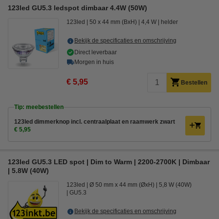
123led GU5.3 ledspot dimbaar 4.4W (50W)
123led
50 x 44 mm (BxH)
4,4 W
helder
Bekijk de specificaties en omschrijving
Direct leverbaar
Morgen in huis
€ 5,95
Bestellen
Tip: meebestellen
123led dimmerknop incl. centraalplaat en raamwerk zwart
€ 5,95
123led GU5.3 LED spot | Dim to Warm | 2200-2700K | Dimbaar
| 5.8W (40W)
123led
Ø 50 mm x 44 mm (ØxH)
5,8 W (40W)
GU5.3
Bekijk de specificaties en omschrijving