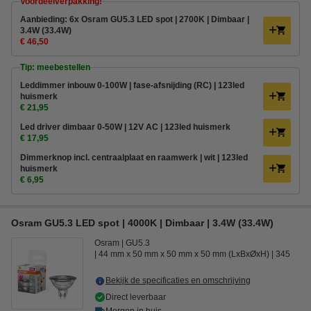
Voordeelverpakking!
Aanbieding: 6x Osram GU5.3 LED spot | 2700K | Dimbaar |
3.4W (33.4W)
€ 46,50
Tip: meebestellen
Leddimmer inbouw 0-100W | fase-afsnijding (RC) | 123led
huismerk
€ 21,95
Led driver dimbaar 0-50W | 12V AC | 123led huismerk
€ 17,95
Dimmerknop incl. centraalplaat en raamwerk | wit | 123led
huismerk
€ 6,95
Osram GU5.3 LED spot | 4000K | Dimbaar | 3.4W (33.4W)
Osram
GU5.3
44 mm x 50 mm x 50 mm x 50 mm (LxBxØxH)
345
Bekijk de specificaties en omschrijving
Direct leverbaar