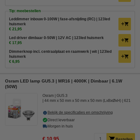
Tip: meebestellen
Leddimmer inbouw 0-100W | fase-afsnijding (RC) | 123led
huismerk
€ 21,95
Led driver dimbaar 0-50W | 12V AC | 123led huismerk
€ 17,95
Dimmerknop incl. centraalplaat en raamwerk | wit | 123led
huismerk
€ 6,95
Osram LED lamp GU5.3 | MR16 | 4000K | Dimbaar | 6.1W
(50W)
Osram
GU5.3
44 mm x 50 mm x 50 mm x 50 mm (LxBxØxH)
621
Bekijk de specificaties en omschrijving
Direct leverbaar
Morgen in huis
€ 10,95
Bestellen