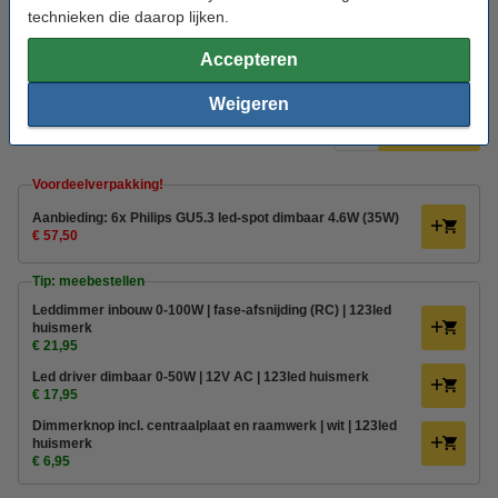
technieken die daarop lijken.
Bekijk de specificaties en omschrijving
Accepteren
Direct leverbaar
Morgen in huis
Weigeren
€ 9,95
Bestellen
Voordeelverpakking!
Aanbieding: 6x Philips GU5.3 led-spot dimbaar 4.6W (35W)
€ 57,50
Tip: meebestellen
Leddimmer inbouw 0-100W | fase-afsnijding (RC) | 123led
huismerk
€ 21,95
Led driver dimbaar 0-50W | 12V AC | 123led huismerk
€ 17,95
Dimmerknop incl. centraalplaat en raamwerk | wit | 123led
huismerk
€ 6,95