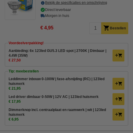
Bekijk de specificaties en omschrijving
Direct leverbaar
Morgen in huis
€ 4,95
Bestellen
Voordeelverpakking!
Aanbieding: 6x 123led GU5.3 LED spot | 2700K | Dimbaar |
4.4W (35W)
€ 27,50
Tip: meebestellen
Leddimmer inbouw 0-100W | fase-afsnijding (RC) | 123led
huismerk
€ 21,95
Led driver dimbaar 0-50W | 12V AC | 123led huismerk
€ 17,95
Dimmerknop incl. centraalplaat en raamwerk | wit | 123led
huismerk
€ 6,95