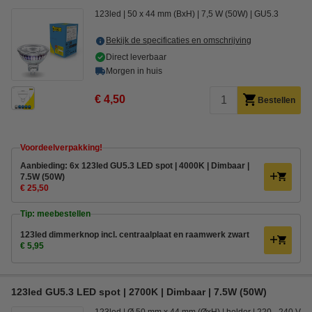
123led
50 x 44 mm (BxH)
7,5 W (50W)
GU5.3
Bekijk de specificaties en omschrijving
Direct leverbaar
Morgen in huis
€ 4,50
Bestellen
Voordeelverpakking!
Aanbieding: 6x 123led GU5.3 LED spot | 4000K | Dimbaar |
7.5W (50W)
€ 25,50
Tip: meebestellen
123led dimmerknop incl. centraalplaat en raamwerk zwart
€ 5,95
123led GU5.3 LED spot | 2700K | Dimbaar | 7.5W (50W)