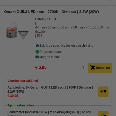
Osram GU5.3 LED spot | 2700K | Dimbaar | 2.2W (20W)
Osram
GU5.3
44 mm x 50 mm x 50 mm x 50 mm x 44 x 50 x 50 mm
(lxbxh)
E27
Bekijk de specificaties en omschrijving
Direct leverbaar
Morgen in huis
€ 6,95
Bestellen
Voordeelverpakking!
Aanbieding: 6x Osram GU5.3 LED spot | 2700K | Dimbaar |
2.2W (20W)
€ 39,95
Tip: meebestellen
Leddimmer inbouw 0-100W | fase-afsnijding (RC) | 123led