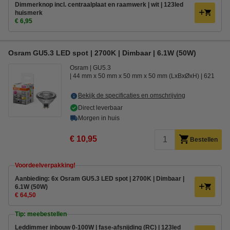
Dimmerknop incl. centraalplaat en raamwerk | wit | 123led
huismerk
€ 6,95
Osram GU5.3 LED spot | 2700K | Dimbaar | 6.1W (50W)
Osram
GU5.3
44 mm x 50 mm x 50 mm x 50 mm (LxBxØxH)
621
Bekijk de specificaties en omschrijving
Direct leverbaar
Morgen in huis
€ 10,95
Bestellen
Voordeelverpakking!
Aanbieding: 6x Osram GU5.3 LED spot | 2700K | Dimbaar |
6.1W (50W)
€ 64,50
Tip: meebestellen
Leddimmer inbouw 0-100W | fase-afsnijding (RC) | 123led