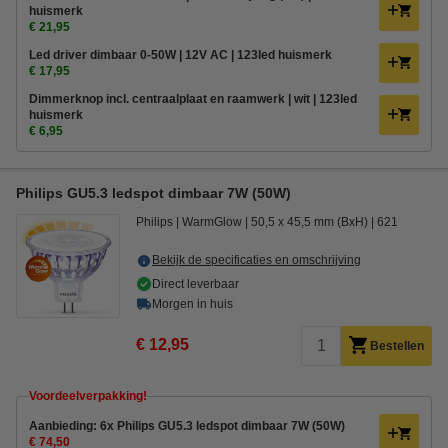
huismerk
€ 21,95
Led driver dimbaar 0-50W | 12V AC | 123led huismerk
€ 17,95
Dimmerknop incl. centraalplaat en raamwerk | wit | 123led
huismerk
€ 6,95
Philips GU5.3 ledspot dimbaar 7W (50W)
Philips
WarmGlow
50,5 x 45,5 mm (BxH)
621
Bekijk de specificaties en omschrijving
Direct leverbaar
Morgen in huis
€ 12,95
Bestellen
Voordeelverpakking!
Aanbieding: 6x Philips GU5.3 ledspot dimbaar 7W (50W)
€ 74,50