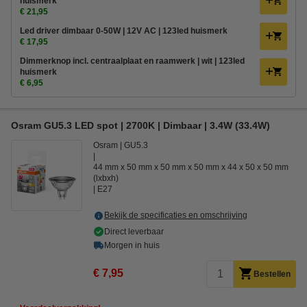
huismerk
€ 21,95
Led driver dimbaar 0-50W | 12V AC | 123led huismerk
€ 17,95
Dimmerknop incl. centraalplaat en raamwerk | wit | 123led
huismerk
€ 6,95
Osram GU5.3 LED spot | 2700K | Dimbaar | 3.4W (33.4W)
Osram
GU5.3
44 mm x 50 mm x 50 mm x 50 mm x 44 x 50 x 50 mm
(lxbxh)
E27
Bekijk de specificaties en omschrijving
Direct leverbaar
Morgen in huis
€ 7,95
Bestellen