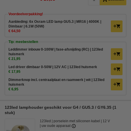
Voordeelverpakking!
Aanbieding: 6x Osram LED lamp GU5.3 | MR16 | 4000K |
Dimbaar | 6.1W (50W)
€ 64,50
Tip: meebestellen
Leddimmer inbouw 0-100W | fase-afsnijding (RC) | 123led
huismerk
€ 21,95
Led driver dimbaar 0-50W | 12V AC | 123led huismerk
€ 17,95
Dimmerknop incl. centraalplaat en raamwerk | wit | 123led
huismerk
€ 6,95
123led lamphouder geschikt voor G4 / GU5.3 / GY6.35 (1
stuk)
123led
porselein met siliconen kabel
12 V
uw oude apparaat