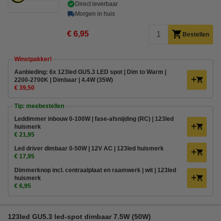
Direct leverbaar
Morgen in huis
€ 6,95
Bestellen
Winstpakker!
Aanbieding: 6x 123led GU5.3 LED spot | Dim to Warm |
2200-2700K | Dimbaar | 4.4W (35W)
€ 39,50
Tip: meebestellen
Leddimmer inbouw 0-100W | fase-afsnijding (RC) | 123led
huismerk
€ 21,95
Led driver dimbaar 0-50W | 12V AC | 123led huismerk
€ 17,95
Dimmerknop incl. centraalplaat en raamwerk | wit | 123led
huismerk
€ 6,95
123led GU5.3 led-spot dimbaar 7.5W (50W)