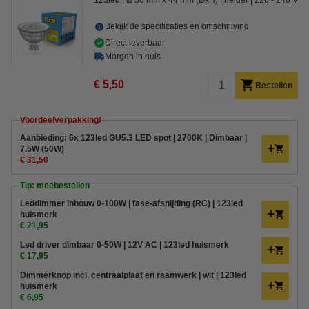
123led
Ø 50 mm x 44 mm (ØxH)
helder
220 - 240 V
Bekijk de specificaties en omschrijving
Direct leverbaar
Morgen in huis
€ 5,50
Bestellen
Voordeelverpakking!
Aanbieding: 6x 123led GU5.3 LED spot | 2700K | Dimbaar |
7.5W (50W)
€ 31,50
Tip: meebestellen
Leddimmer inbouw 0-100W | fase-afsnijding (RC) | 123led
huismerk
€ 21,95
Led driver dimbaar 0-50W | 12V AC | 123led huismerk
€ 17,95
Dimmerknop incl. centraalplaat en raamwerk | wit | 123led
huismerk
€ 6,95