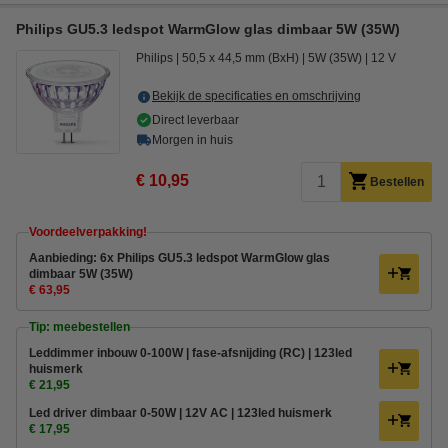
Philips GU5.3 ledspot WarmGlow glas dimbaar 5W (35W)
Philips
50,5 x 44,5 mm (BxH)
5W (35W)
12 V
Bekijk de specificaties en omschrijving
Direct leverbaar
Morgen in huis
€ 10,95
Bestellen
Voordeelverpakking!
Aanbieding: 6x Philips GU5.3 ledspot WarmGlow glas
dimbaar 5W (35W)
€ 63,95
Tip: meebestellen
Leddimmer inbouw 0-100W | fase-afsnijding (RC) | 123led
huismerk
€ 21,95
Led driver dimbaar 0-50W | 12V AC | 123led huismerk
€ 17,95