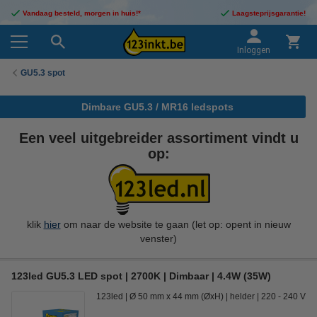
Vandaag besteld, morgen in huis!*
Laagsteprijsgarantie!
Inloggen
GU5.3 spot
Dimbare GU5.3 / MR16 ledspots
Een veel uitgebreider assortiment vindt u
op:
klik
hier
om naar de website te gaan (let op: opent in nieuw
venster)
123led GU5.3 LED spot | 2700K | Dimbaar | 4.4W (35W)
123led
Ø 50 mm x 44 mm (ØxH)
helder
220 - 240 V