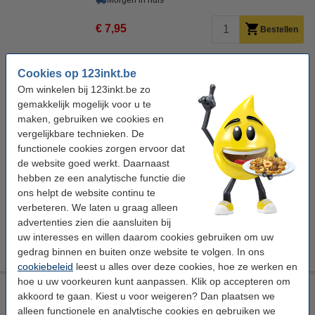
Morgen in huis
€ 7,95
Bestellen
Voordeelverpakking!
Cookies op 123inkt.be
Aanbieding: 6x Osram GU5.3 LED spot | 4000K | Dimbaar |
Om winkelen bij 123inkt.be zo
3.4W (33.4W)
gemakkelijk mogelijk voor u te
€ 46,50
maken, gebruiken we cookies en
Tip: meebestellen
vergelijkbare technieken. De
functionele cookies zorgen ervoor dat
Leddimmer inbouw 0-100W | fase-afsnijding (RC) | 123led
huismerk
de website goed werkt. Daarnaast
€ 21,95
hebben ze een analytische functie die
ons helpt de website continu te
Led driver dimbaar 0-50W | 12V AC | 123led huismerk
€ 17,95
verbeteren. We laten u graag alleen
advertenties zien die aansluiten bij
Dimmerknop incl. centraalplaat en raamwerk | wit | 123led
huismerk
uw interesses en willen daarom cookies gebruiken om uw
€ 6,95
gedrag binnen en buiten onze website te volgen. In ons
cookiebeleid
leest u alles over deze cookies, hoe ze werken en
hoe u uw voorkeuren kunt aanpassen. Klik op accepteren om
Philips GU5.3 led-spot dimbaar 4.6W (35W)
akkoord te gaan. Kiest u voor weigeren? Dan plaatsen we
Philips
50,5 x 45,5 mm (BxH)
4.6W (35W)
12 V
alleen functionele en analytische cookies en gebruiken we