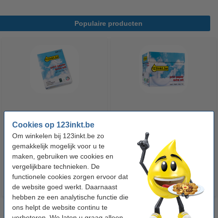
Populaire producten
123inkt kopieerpapier 1 pak van
123inkt kopieerpapier 1 doos
Cookies op 123inkt.be
500 vellen A4 - 80 g/m²
van 2500 vellen A4 - 80 g/m²
Om winkelen bij 123inkt.be zo
gemakkelijk mogelijk voor u te
€ 7,25
€ 33,50
Incl. 21% btw
Incl. 21% btw
maken, gebruiken we cookies en
vergelijkbare technieken. De
functionele cookies zorgen ervoor dat
de website goed werkt. Daarnaast
hebben ze een analytische functie die
ons helpt de website continu te
verbeteren. We laten u graag alleen