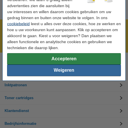
advertenties zien die aansluiten bij
uw interesses en willen daarom cookies gebruiken om uw
gedrag binnen en buiten onze website te volgen. In ons
cookiebeleid
leest u alles over deze cookies, hoe ze werken en
Meer dan 5 miljoen klanten!
hoe u uw voorkeuren kunt aanpassen. Klik op accepteren om
akkoord te gaan. Kiest u voor weigeren? Dan plaatsen we
Voor 22.00 uur besteld, morgen in huis!
alleen functionele en analytische cookies en gebruiken we
Laagsteprijsgarantie!
technieken die daarop lijken.
Accepteren
Hulp nodig? Bel ons op +32 (0)9 39 64 123
Op werkdagen van 8.30 tot 17 uur
Weigeren
Inktpatronen
Toner cartridges
Klantendienst
Bedrijfsinformatie