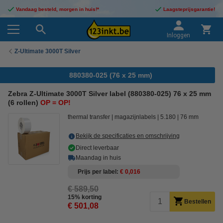
Vandaag besteld, morgen in huis!*
Laagsteprijsgarantie!
Inloggen
Z-Ultimate 3000T Silver
880380-025 (76 x 25 mm)
Zebra Z-Ultimate 3000T Silver label (880380-025) 76 x 25 mm
(6 rollen)
OP = OP!
thermal transfer
magazijnlabels
5.180
76 mm
Bekijk de specificaties en omschrijving
Direct leverbaar
Maandag in huis
Prijs per label
€ 0,016
€ 589,50
15% korting
Bestellen
€ 501,08