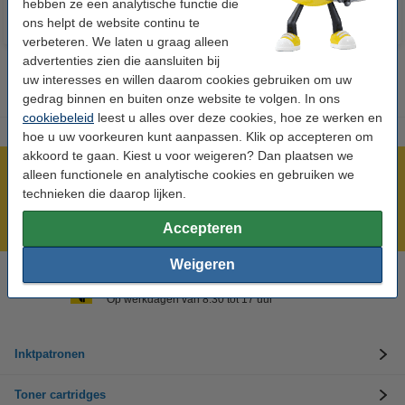
hebben ze een analytische functie die
ons helpt de website continu te
verbeteren. We laten u graag alleen
advertenties zien die aansluiten bij
uw interesses en willen daarom cookies gebruiken om uw
gedrag binnen en buiten onze website te volgen. In ons
cookiebeleid
leest u alles over deze cookies, hoe ze werken en
hoe u uw voorkeuren kunt aanpassen. Klik op accepteren om
akkoord te gaan. Kiest u voor weigeren? Dan plaatsen we
Meer dan 5 miljoen klanten!
alleen functionele en analytische cookies en gebruiken we
technieken die daarop lijken.
Voor 22.00 uur besteld, morgen in huis!
Laagsteprijsgarantie!
Accepteren
Weigeren
Hulp nodig? Bel ons op +32 (0)9 39 64 123
Op werkdagen van 8.30 tot 17 uur
Inktpatronen
Toner cartridges