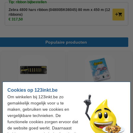
Tip: ribbon bijbestellen
Zebra 4800 hars ribbon (04800BK08045) 80 mm x 450 m (12
ribbons)
€ 317,50
Populaire producten
Cookies op 123inkt.be
Om winkelen bij 123inkt.be zo
123accu Xtreme Power MN1500
123inkt kopieerpapier 1 pak van
gemakkelijk mogelijk voor u te
Penlite AA batterij 24 stuks
500 vellen A4 - 80 g/m²
maken, gebruiken we cookies en
vergelijkbare technieken. De
€ 14,95
€ 7,25
Incl. 21% btw
Incl. 21% btw
functionele cookies zorgen ervoor dat
de website goed werkt. Daarnaast