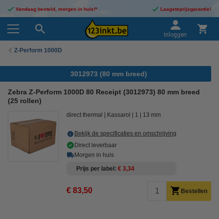
Vandaag besteld, morgen in huis!*
Laagsteprijsgarantie!
Inloggen
Z-Perform 1000D
3012973 (80 mm breed)
Zebra Z-Perform 1000D 80 Receipt (3012973) 80 mm breed
(25 rollen)
direct thermal
Kassarol
1
13 mm
Bekijk de specificaties en omschrijving
Direct leverbaar
Morgen in huis
Prijs per label
€ 3,34
€ 83,50
Bestellen