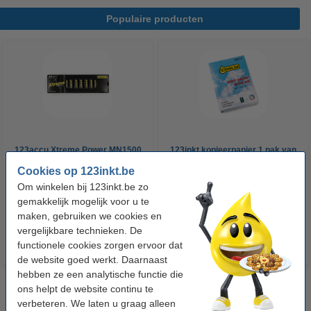
Populaire producten
123accu Xtreme Power MN1500
123inkt kopieerpapier 1 pak van
Penlite AA batterij 24 stuks
500 vellen A4 - 80 g/m²
Cookies op 123inkt.be
Om winkelen bij 123inkt.be zo
€ 14,95
€ 7,25
gemakkelijk mogelijk voor u te
Incl. 21% btw
Incl. 21% btw
maken, gebruiken we cookies en
vergelijkbare technieken. De
functionele cookies zorgen ervoor dat
de website goed werkt. Daarnaast
hebben ze een analytische functie die
ons helpt de website continu te
verbeteren. We laten u graag alleen