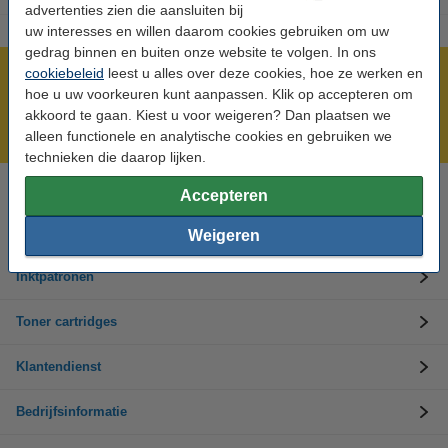
advertenties zien die aansluiten bij
uw interesses en willen daarom cookies gebruiken om uw
gedrag binnen en buiten onze website te volgen. In ons
cookiebeleid
leest u alles over deze cookies, hoe ze werken en
Meer dan 5 miljoen klanten!
hoe u uw voorkeuren kunt aanpassen. Klik op accepteren om
Voor 22.00 uur besteld, morgen in huis!
akkoord te gaan. Kiest u voor weigeren? Dan plaatsen we
Laagsteprijsgarantie!
alleen functionele en analytische cookies en gebruiken we
technieken die daarop lijken.
Accepteren
Hulp nodig? Bel ons op +32 (0)9 39 64 123
Op werkdagen van 8.30 tot 17 uur
Weigeren
Inktpatronen
Toner cartridges
Klantendienst
Bedrijfsinformatie