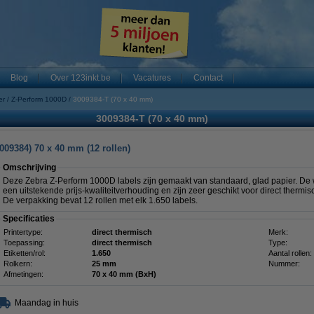
Blog
Over 123inkt.be
Vacatures
Contact
er
Z-Perform 1000D
3009384-T (70 x 40 mm)
3009384-T (70 x 40 mm)
009384) 70 x 40 mm (12 rollen)
Omschrijving
Deze Zebra Z-Perform 1000D labels zijn gemaakt van standaard, glad papier. De w
een uitstekende prijs-kwaliteitverhouding en zijn zeer geschikt voor direct thermi
De verpakking bevat 12 rollen met elk 1.650 labels.
Specificaties
Printertype:
direct thermisch
Merk:
Toepassing:
direct thermisch
Type:
Etiketten/rol:
1.650
Aantal rollen:
Rolkern:
25 mm
Nummer:
Afmetingen:
70 x 40 mm (BxH)
Maandag in huis