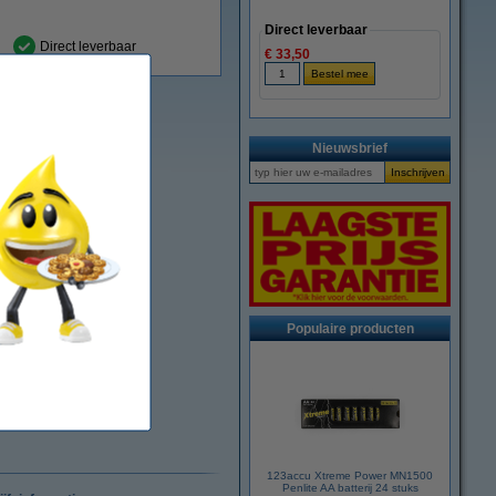
Direct leverbaar
Direct leverbaar
€ 33,50
Nieuwsbrief
Populaire producten
123accu Xtreme Power MN1500
Penlite AA batterij 24 stuks