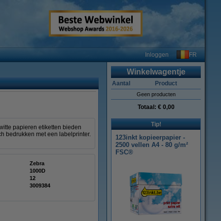
FR
Inloggen
Winkelwagentje
Aantal
Product
Geen producten
Totaal:
€ 0,00
Tip!
itte papieren etiketten bieden
sch bedrukken met een labelprinter.
123inkt kopieerpapier -
2500 vellen A4 - 80 g/m²
FSC®
Zebra
1000D
12
3009384