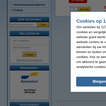
Schoonmaakproducten
Kabels
€
Zoek een product
Cookies op 1
Zoek
Om winkelen bij 123
cookies en vergelij
Mijn 123inkt.be
website goed werkt.
website continu te 
aansluiten bij uw i
binnen en buiten on
cookies, hoe ze we
Wachtwoord vergeten?
om akkoord te gaan.
analytische cookies
Betaalopties:
Weiger
Verzendopties: