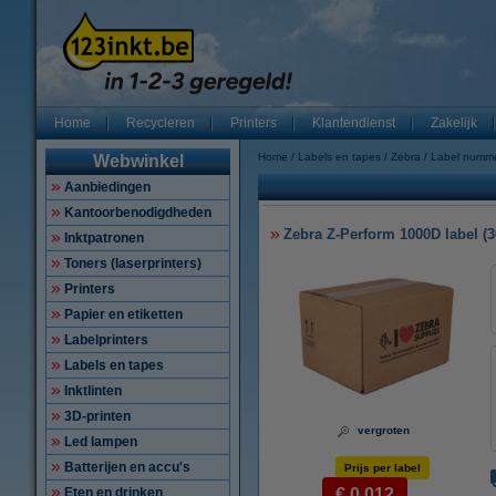
Home
Recycleren
Printers
Klantendienst
Zakelijk
Home
Labels en tapes
Zebra
Label numm
Webwinkel
Aanbiedingen
Kantoorbenodigdheden
Zebra Z-Perform 1000D label (3
Inktpatronen
Toners (laserprinters)
Printers
Papier en etiketten
Labelprinters
Labels en tapes
Inktlinten
3D-printen
vergroten
Led lampen
Batterijen en accu's
Prijs per label
Eten en drinken
€ 0,012