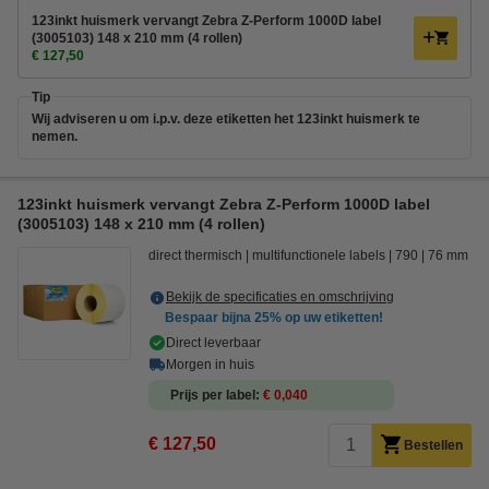
123inkt huismerk vervangt Zebra Z-Perform 1000D label
(3005103) 148 x 210 mm (4 rollen)
€ 127,50
Tip
Wij adviseren u om i.p.v. deze etiketten het 123inkt huismerk te
nemen.
123inkt huismerk vervangt Zebra Z-Perform 1000D label
(3005103) 148 x 210 mm (4 rollen)
direct thermisch
multifunctionele labels
790
76 mm
Bekijk de specificaties en omschrijving
Bespaar bijna
25%
op uw etiketten!
Direct leverbaar
Morgen in huis
Prijs per label
€ 0,040
€ 127,50
Bestellen