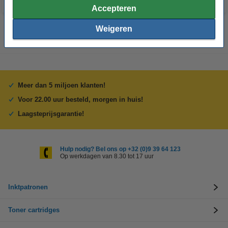
Accepteren
Weigeren
Meer dan 5 miljoen klanten!
Voor 22.00 uur besteld, morgen in huis!
Laagsteprijsgarantie!
Hulp nodig? Bel ons op +32 (0)9 39 64 123
Op werkdagen van 8.30 tot 17 uur
Inktpatronen
Toner cartridges