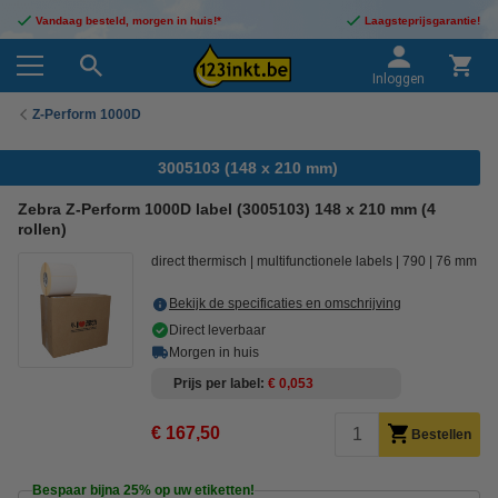
Vandaag besteld, morgen in huis!*
Laagsteprijsgarantie!
Inloggen
Z-Perform 1000D
3005103 (148 x 210 mm)
Zebra Z-Perform 1000D label (3005103) 148 x 210 mm (4
rollen)
direct thermisch
multifunctionele labels
790
76 mm
Bekijk de specificaties en omschrijving
Direct leverbaar
Morgen in huis
Prijs per label
€ 0,053
€ 167,50
Bestellen
Bespaar bijna
25%
op uw etiketten!