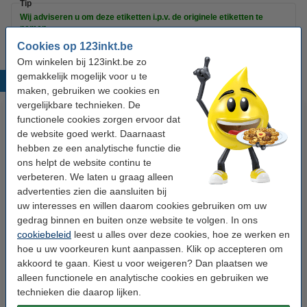
Tip
Wij adviseren u om deze etiketten i.p.v. de originele etiketten te
nemen.
Cookies op 123inkt.be
Om winkelen bij 123inkt.be zo
gemakkelijk mogelijk voor u te
Populaire producten
maken, gebruiken we cookies en
vergelijkbare technieken. De
functionele cookies zorgen ervoor dat
de website goed werkt. Daarnaast
hebben ze een analytische functie die
ons helpt de website continu te
verbeteren. We laten u graag alleen
advertenties zien die aansluiten bij
uw interesses en willen daarom cookies gebruiken om uw
123accu Xtreme Power MN1500
123inkt kopieerpapier 1 doos
gedrag binnen en buiten onze website te volgen. In ons
Penlite AA batterij 24 stuks
van 2500 vellen A4 - 80 g/m²
cookiebeleid
leest u alles over deze cookies, hoe ze werken en
hoe u uw voorkeuren kunt aanpassen. Klik op accepteren om
€ 14,95
€ 33,50
Incl. 21% btw
Incl. 21% btw
akkoord te gaan. Kiest u voor weigeren? Dan plaatsen we
alleen functionele en analytische cookies en gebruiken we
technieken die daarop lijken.