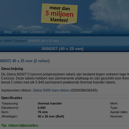
Blog
Over 123inkt.be
Vacatures
Contact
er
8000T Cryocool
3008207 (40 x 25 mm)
3008207 (40 x 25 mm)
08207) 40 x 25 mm (2 rollen)
Omschrijving
De Zebra 8000T Cryocool polypropyleen labels zijn bestand tegen extreem lage t
Celcius). Deze labels hebben een permanente plaklaag en zijn geschikt voor ther
bevat 2 rollen met elk 5.940 permanent plakkende thermal transfer labels.
Aanbevolen ribbon:
Zebra 5095 hars ribbon
(05095BK06045)
Specificaties
Toepassing:
thermal transfer
Merk:
Etiketten/rol:
5.940
Type:
Kern:
76 mm
Aantal rollen:
Afmetingen:
40 x 25 mm (BxH)
Nummer:
Tip: ribbon bijbestellen