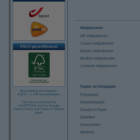
Inktpatronen
HP inktpatronen
Canon inktpatronen
FSC® gecertificeerd:
Epson inktpatronen
Brother inktpatronen
Lexmark inktpatronen
Papier en fotopapier
Beoordeling door klanten:
8.8
/
10
-
1.799
beoordelingen
Fotopapier
Kopieerpapier
This site is protected by
reCAPTCHA and the Google
Privacy Policy
and
Terms of Service
Double A Paper
apply.
Etiketten
Kassarollen
Markers