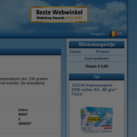
FR
Inloggen
Winkelwagentje
Aantal
Product
Geen producten
Totaal:
€ 0,00
Tip!
emperaturen (tot -196 graden
mal transfer. De verpakking
123inkt kopieerpapier -
2500 vellen A4 - 80 g/m²
FSC®
Zebra
8000T
2
3008207