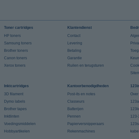
Toner cartridges
Klantendienst
Bedr
HP toners
Contact
Alge
Samsung toners
Levering
Priv
Brother toners
Betaling
Toeg
Canon toners
Garantie
Keur
Xerox toners
Ruilen en terugsturen
Cook
Site
Inktcartridges
Kantoorbenodigdheden
123i
3D filament
Post-its en notes
Over
Dymo labels
Classeurs
123a
Brother tapes
Batterijen
123l
Inktlinten
Pennen
123-
Voedingsmiddelen
Papierversnipperaars
123s
Hobbyartikelen
Rekenmachines
kabe