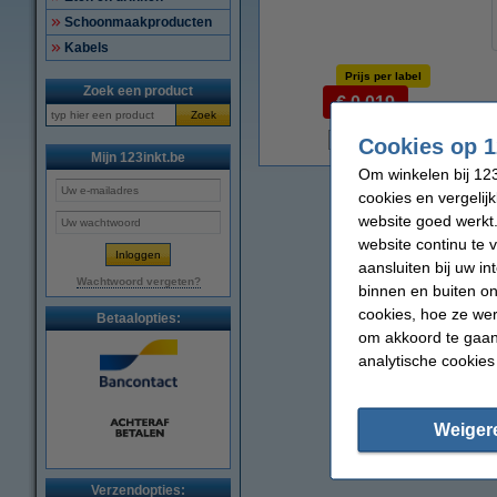
Schoonmaakproducten
Kabels
Prijs per label
Zoek een product
€ 0,019
Zoek
Cookies op 1
N
Mijn 123inkt.be
Om winkelen bij 123
cookies en vergelij
website goed werkt.
website continu te 
aansluiten bij uw i
Wachtwoord vergeten?
binnen en buiten on
cookies, hoe ze we
Betaalopties:
om akkoord te gaan.
analytische cookies
Weiger
Verzendopties: