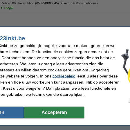
Zebra 5095 hars ribbon (05095BK06045) 60 mm x 450 m (6 ribbons)
€ 182,50
23inkt.be
iet meer in productie, dus niet meer leverbaar.
inkt.be zo gemakkelijk mogelijk voor u te maken, gebruiken we
kbare technieken. De functionele cookies zorgen ervoor dat de
 Daarnaast hebben ze een analytische functie die ons helpt de
verbeteren. We laten u graag alleen advertenties zien die
nteresses en willen daarom cookies gebruiken om uw gedrag
ze website te volgen. In ons
cookiebeleid
leest u alles over deze
rken en hoe u uw voorkeuren kunt aanpassen. Klik op accepteren
 Kiest u voor weigeren? Dan plaatsen we alleen functionele en
 en gebruiken we technieken die daarop lijken.
en
Accepteren