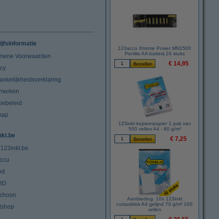
ijfsinformatie
123accu Xtreme Power MN1500
Penlite AA batterij 24 stuks
mene Voorwaarden
€ 14,95
acy
ankelijkheidsverklaring
merken
iebeleid
map
123inkt kopieerpapier 1 pak van
500 vellen A4 - 80 g/m²
nkt.be
€ 7,25
 123inkt.be
ccu
ed
3D
choon
Aanbieding: 10x 123inkt
cursusblok A4 gelijnd 70 g/m² 100
lshop
vellen