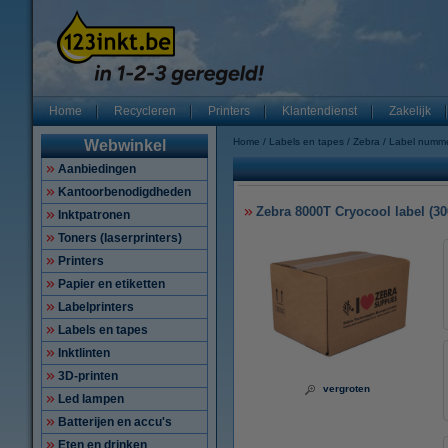
Home
Recycleren
Printers
Klantendienst
Zakelijk
Home
Labels en tapes
Zebra
Label numm
Webwinkel
Aanbiedingen
Kantoorbenodigdheden
Zebra 8000T Cryocool label (30
Inktpatronen
Toners (laserprinters)
Printers
Papier en etiketten
Labelprinters
Labels en tapes
Inktlinten
3D-printen
vergroten
Led lampen
Batterijen en accu's
Eten en drinken