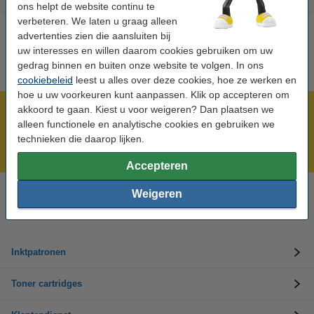
ons helpt de website continu te
verbeteren. We laten u graag alleen
advertenties zien die aansluiten bij
uw interesses en willen daarom cookies gebruiken om uw
gedrag binnen en buiten onze website te volgen. In ons
cookiebeleid
leest u alles over deze cookies, hoe ze werken en
hoe u uw voorkeuren kunt aanpassen. Klik op accepteren om
akkoord te gaan. Kiest u voor weigeren? Dan plaatsen we
Meer dan 5 miljoen klanten!
alleen functionele en analytische cookies en gebruiken we
Voor 22.00 uur besteld, morgen in huis!
technieken die daarop lijken.
Laagsteprijsgarantie!
Accepteren
Weigeren
Hulp nodig? Bel ons op +32 (0)9 39 64 123
Op werkdagen van 8.30 tot 17 uur
Inktpatronen
Toner cartridges