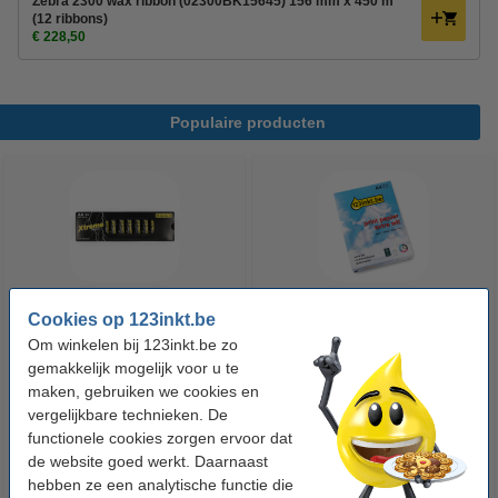
Zebra 2300 wax ribbon (02300BK15645) 156 mm x 450 m
(12 ribbons)
€ 228,50
Populaire producten
Cookies op 123inkt.be
123accu Xtreme Power MN1500
123inkt kopieerpapier 1 pak van
Om winkelen bij 123inkt.be zo
Penlite AA batterij 24 stuks
500 vellen A4 - 80 g/m²
gemakkelijk mogelijk voor u te
maken, gebruiken we cookies en
€ 14,95
€ 7,25
vergelijkbare technieken. De
Incl. 21% btw
Incl. 21% btw
functionele cookies zorgen ervoor dat
de website goed werkt. Daarnaast
hebben ze een analytische functie die