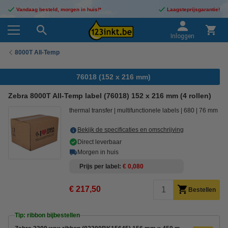
Vandaag besteld, morgen in huis!*
Laagsteprijsgarantie!
Inloggen
8000T All-Temp
76018 (152 x 216 mm)
Zebra 8000T All-Temp label (76018) 152 x 216 mm (4 rollen)
thermal transfer
multifunctionele labels
680
76 mm
Bekijk de specificaties en omschrijving
Direct leverbaar
Morgen in huis
Prijs per label
€ 0,080
€ 217,50
Bestellen
Tip: ribbon bijbestellen