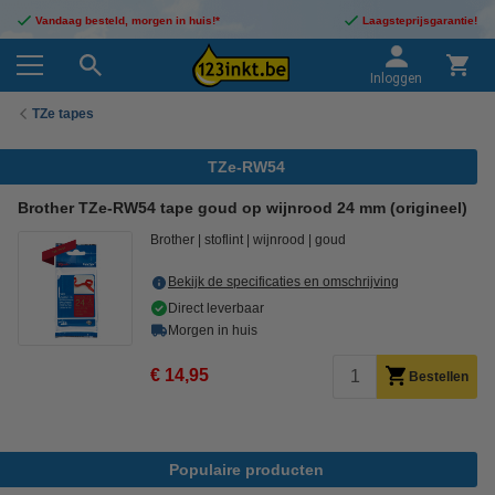
Vandaag besteld, morgen in huis!*
Laagsteprijsgarantie!
Inloggen
TZe tapes
TZe-RW54
Brother TZe-RW54 tape goud op wijnrood 24 mm (origineel)
Brother
stoflint
wijnrood
goud
Bekijk de specificaties en omschrijving
Direct leverbaar
Morgen in huis
€ 14,95
Bestellen
Populaire producten