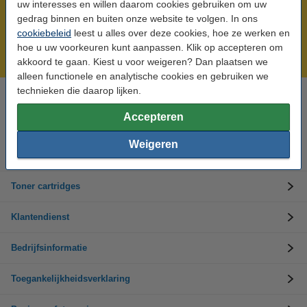
uw interesses en willen daarom cookies gebruiken om uw
gedrag binnen en buiten onze website te volgen. In ons
Meer dan 5 miljoen klanten!
cookiebeleid
leest u alles over deze cookies, hoe ze werken en
Voor 22.00 uur besteld, morgen in huis!
hoe u uw voorkeuren kunt aanpassen. Klik op accepteren om
Laagsteprijsgarantie!
akkoord te gaan. Kiest u voor weigeren? Dan plaatsen we
alleen functionele en analytische cookies en gebruiken we
technieken die daarop lijken.
Hulp nodig? Bel ons op +32 (0)9 39 64 123
Op werkdagen van 8.30 tot 17 uur
Accepteren
Weigeren
Inktpatronen
Toner cartridges
Klantendienst
Bedrijfsinformatie
Toegankelijkheidsverklaring