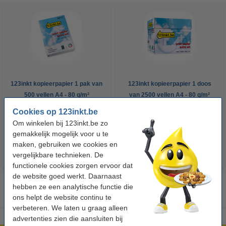
123inkt kopieerpapier 1 pak van
123inkt kopieerpapier 1 doos
500 vellen A4 - 80 g/m²
van 2500 vellen A4 - 80 g/m²
Cookies op 123inkt.be
€ 7,25
€ 33,50
Incl. 21% btw
Incl. 21% btw
Om winkelen bij 123inkt.be zo
gemakkelijk mogelijk voor u te
maken, gebruiken we cookies en
vergelijkbare technieken. De
functionele cookies zorgen ervoor dat
de website goed werkt. Daarnaast
hebben ze een analytische functie die
ons helpt de website continu te
verbeteren. We laten u graag alleen
advertenties zien die aansluiten bij