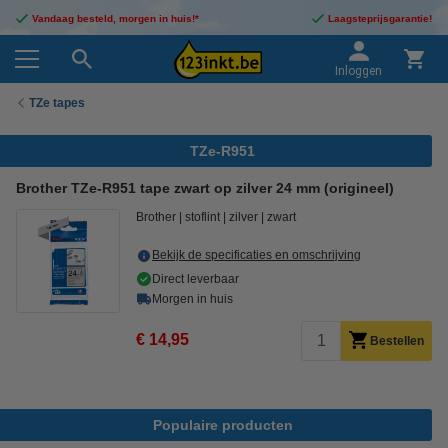
Vandaag besteld, morgen in huis!*
Laagsteprijsgarantie!
Inloggen
TZe tapes
TZe-R951
Brother TZe-R951 tape zwart op zilver 24 mm (origineel)
Brother
stoflint
zilver
zwart
Bekijk de specificaties en omschrijving
Direct leverbaar
Morgen in huis
€ 14,95
Bestellen
Populaire producten