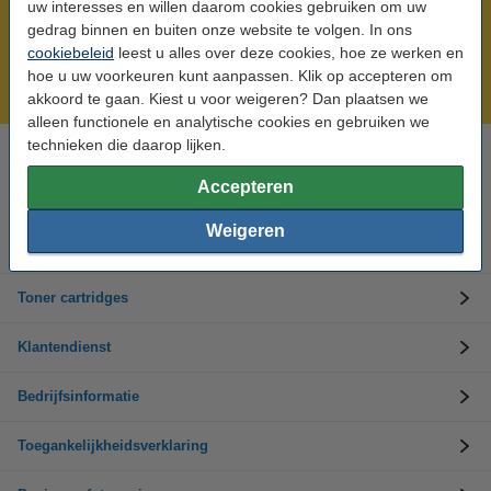
uw interesses en willen daarom cookies gebruiken om uw
gedrag binnen en buiten onze website te volgen. In ons
Meer dan 5 miljoen klanten!
cookiebeleid
leest u alles over deze cookies, hoe ze werken en
Voor 22.00 uur besteld, morgen in huis!
hoe u uw voorkeuren kunt aanpassen. Klik op accepteren om
Laagsteprijsgarantie!
akkoord te gaan. Kiest u voor weigeren? Dan plaatsen we
alleen functionele en analytische cookies en gebruiken we
technieken die daarop lijken.
Hulp nodig? Bel ons op +32 (0)9 39 64 123
Op werkdagen van 8.30 tot 17 uur
Accepteren
Weigeren
Inktpatronen
Toner cartridges
Klantendienst
Bedrijfsinformatie
Toegankelijkheidsverklaring