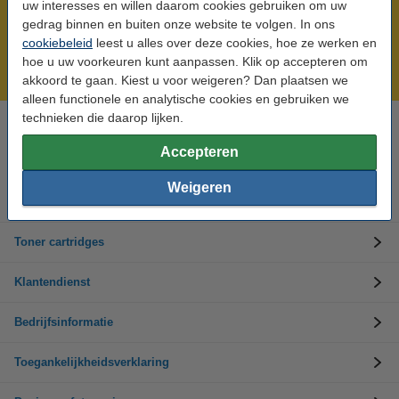
uw interesses en willen daarom cookies gebruiken om uw
gedrag binnen en buiten onze website te volgen. In ons
Meer dan 5 miljoen klanten!
cookiebeleid
leest u alles over deze cookies, hoe ze werken en
Voor 22.00 uur besteld, morgen in huis!
hoe u uw voorkeuren kunt aanpassen. Klik op accepteren om
Laagsteprijsgarantie!
akkoord te gaan. Kiest u voor weigeren? Dan plaatsen we
alleen functionele en analytische cookies en gebruiken we
technieken die daarop lijken.
Hulp nodig? Bel ons op +32 (0)9 39 64 123
Op werkdagen van 8.30 tot 17 uur
Accepteren
Weigeren
Inktpatronen
Toner cartridges
Klantendienst
Bedrijfsinformatie
Toegankelijkheidsverklaring