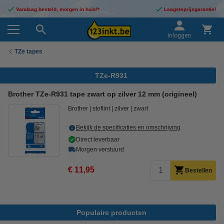
Vandaag besteld, morgen in huis!*
Laagsteprijsgarantie!
Inloggen
TZe tapes
TZe-R931
Brother TZe-R931 tape zwart op zilver 12 mm (origineel)
Brother
stoflint
zilver
zwart
Bekijk de specificaties en omschrijving
Direct leverbaar
Morgen verstuurd
€ 11,95
Bestellen
Populaire producten