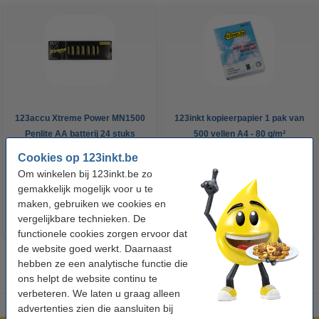
123accu Xtreme Power MN1500
123inkt kopieerpapier 1 pak van
Penlite AA batterij 24 stuks
500 vellen A4 - 80 g/m²
Cookies op 123inkt.be
€ 14,95
€ 7,25
Incl. 21% btw
Incl. 21% btw
Om winkelen bij 123inkt.be zo
gemakkelijk mogelijk voor u te
maken, gebruiken we cookies en
vergelijkbare technieken. De
functionele cookies zorgen ervoor dat
de website goed werkt. Daarnaast
hebben ze een analytische functie die
ons helpt de website continu te
verbeteren. We laten u graag alleen
advertenties zien die aansluiten bij