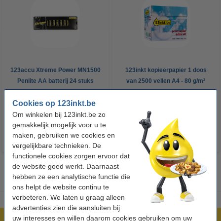
123accu Xtreme Power MN1500
123inkt kopieerpapier 1 doos
Penlite AA batterij 24 stuks
van 2500 vellen A4 - 80 g/m²
Cookies op 123inkt.be
€ 14,95
€ 33,50
Incl. 21% btw
Incl. 21% btw
Om winkelen bij 123inkt.be zo
gemakkelijk mogelijk voor u te
maken, gebruiken we cookies en
vergelijkbare technieken. De
functionele cookies zorgen ervoor dat
de website goed werkt. Daarnaast
hebben ze een analytische functie die
ons helpt de website continu te
verbeteren. We laten u graag alleen
advertenties zien die aansluiten bij
uw interesses en willen daarom cookies gebruiken om uw