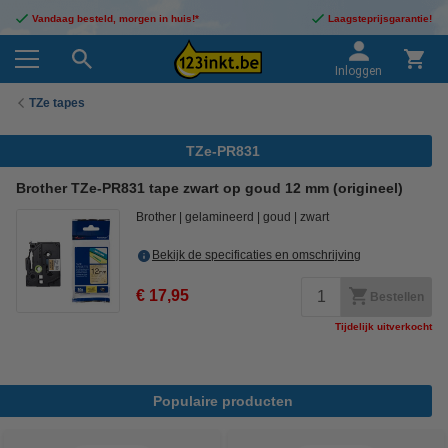
Vandaag besteld, morgen in huis!*
Laagsteprijsgarantie!
Inloggen
TZe tapes
TZe-PR831
Brother TZe-PR831 tape zwart op goud 12 mm (origineel)
Brother
gelamineerd
goud
zwart
Bekijk de specificaties en omschrijving
€ 17,95
Bestellen
Tijdelijk uitverkocht
Populaire producten