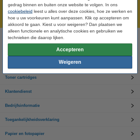
Meer dan 5 miljoen klanten!
gedrag binnen en buiten onze website te volgen. In ons
Voor 22.00 uur besteld, morgen in huis!
cookiebeleid
leest u alles over deze cookies, hoe ze werken en
hoe u uw voorkeuren kunt aanpassen. Klik op accepteren om
Laagsteprijsgarantie!
akkoord te gaan. Kiest u voor weigeren? Dan plaatsen we
alleen functionele en analytische cookies en gebruiken we
technieken die daarop lijken.
Hulp nodig? Bel ons op +32 (0)9 39 64 123
Op werkdagen van 8.30 tot 17 uur
Accepteren
Weigeren
Inktpatronen
Toner cartridges
Klantendienst
Bedrijfsinformatie
Toegankelijkheidsverklaring
Papier en fotopapier