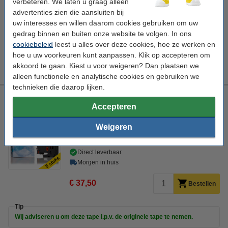
verbeteren. We laten u graag alleen
advertenties zien die aansluiten bij
Bekijk de specificaties en omschrijving
uw interesses en willen daarom cookies gebruiken om uw
Direct leverbaar
gedrag binnen en buiten onze website te volgen. In ons
Morgen in huis
cookiebeleid
leest u alles over deze cookies, hoe ze werken en
hoe u uw voorkeuren kunt aanpassen. Klik op accepteren om
€ 57,50
Bestellen
akkoord te gaan. Kiest u voor weigeren? Dan plaatsen we
alleen functionele en analytische cookies en gebruiken we
technieken die daarop lijken.
Aanbieding: 123inkt huismerk vervangt 5x Brother TZe-
MQP35 tape wit op berry rose 12 mm
Accepteren
123inkt
wit
berry rose
12 mm x 5 m (BxL)
Weigeren
Bekijk de specificaties en omschrijving
Direct leverbaar
Morgen in huis
€ 37,50
Bestellen
Tip
Wij adviseren u om deze tape i.p.v. de originele tape te nemen.