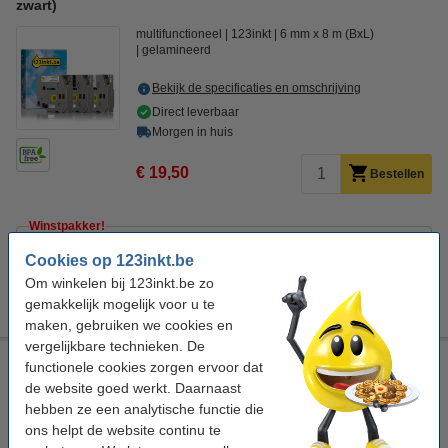
zwart)
multifunctioneel
123inkt
6 mm x 8 m (BxL)
gelamineerd
Bekijk de specificaties en omschrijving
Direct leverbaar
Morgen in huis
€ 19,50
Bestellen
Winstpakker!
Aanbieding: 3x 123inkt huismerk vervangt Brother TZe 6
Cookies op 123inkt.be
mm tape multipack (zwart op wit, zwart op transparant en
Om winkelen bij 123inkt.be zo
wit op zwart)
€ 57,50
gemakkelijk mogelijk voor u te
maken, gebruiken we cookies en
vergelijkbare technieken. De
Aanbieding: 3x 123inkt huismerk vervangt Brother TZe 6 mm
functionele cookies zorgen ervoor dat
tape multipack (zwart op wit, zwart op transparant en wit op
de website goed werkt. Daarnaast
zwart)
hebben ze een analytische functie die
multifunctioneel
123inkt
6 mm x 8 m (BxL)
ons helpt de website continu te
gelamineerd