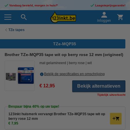
Vandaag besteld, morgen in huis!*
Laagsteprijsgarantie!
Inloggen
TZe tapes
TZe-MQP35
Brother TZe-MQP35 tape wit op berry rose 12 mm (origineel)
mat gelamineerd
berry rose
wit
Bekijk de specificaties en omschrijving
€ 12,95
Bekijk alternatieven
Tijdelijk uitverkocht
Bespaar bijna
40%
op uw tape!
123inkt huismerk vervangt Brother TZe-MQP35 tape wit op
berry rose 12 mm
€ 7,95