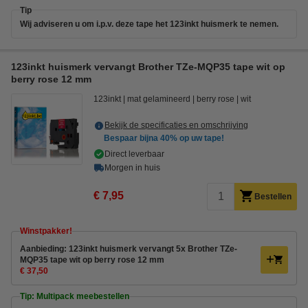
Tip
Wij adviseren u om i.p.v. deze tape het 123inkt huismerk te nemen.
123inkt huismerk vervangt Brother TZe-MQP35 tape wit op
berry rose 12 mm
123inkt
mat gelamineerd
berry rose
wit
Bekijk de specificaties en omschrijving
Bespaar bijna
40%
op uw tape!
Direct leverbaar
Morgen in huis
€ 7,95
Bestellen
Winstpakker!
Aanbieding: 123inkt huismerk vervangt 5x Brother TZe-
MQP35 tape wit op berry rose 12 mm
€ 37,50
Tip: Multipack meebestellen