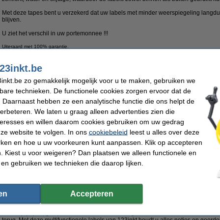
Met deze tapes bent u verzekerd dat uw labels met minder weerspiegeling langdu
blijven.
U ziet het verschil in uw portemonnee !!!
Uiteraard met 100% garantie.
Specificaties
23inkt.be
Merk:
123inkt
Soort:
Afmetingen:
12 mm x 5 m (BxL)
Nummer:
inkt.be zo gemakkelijk mogelijk voor u te maken, gebruiken we
kbare technieken. De functionele cookies zorgen ervoor dat de
Morgen in huis
 Daarnaast hebben ze een analytische functie die ons helpt de
€ 19,95
verbeteren. We laten u graag alleen advertenties zien die
 16,49 excl. 21% btw
nteresses en willen daarom cookies gebruiken om uw gedrag
ze website te volgen. In ons
cookiebeleid
leest u alles over deze
ar op rij 'Beste webwinkel'
Meer dan 5 miljoen klanten
92% raadt 123inkt.b
rken en hoe u uw voorkeuren kunt aanpassen. Klik op accepteren
 Kiest u voor weigeren? Dan plaatsen we alleen functionele en
 en gebruiken we technieken die daarop lijken.
ervangt Brother TZe 6 mm tape multipack (zwart op wit, zwart op transpa
Aanbieding:
Breng snel orde en duidelijkheid in huis, op kantoor of in uw magazijn met de Aa
vervangt Brother TZe 6 mm tape multipack (zwart op wit, zwart op transparant en 
en
Accepteren
zijn geschikt voor allerlei toepassingen. Geef bijvoorbeeld potjes met kruiden ee
orden mappen. U bedrukt de multifunctionele tapes met uw labelprinter of beletter
zitten op papier, glas, kunststof en metaal. Zo zorgt u in een handomdraai voor ove