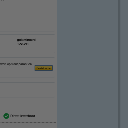
nd.
gelamineerd
TZe-211
zwart op transparant en
Direct leverbaar