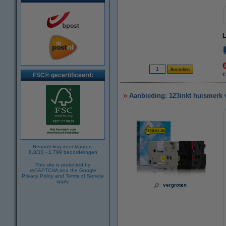
L
FSC® gecertificeerd:
€
Aanbieding: 123inkt huismerk 
Beoordeling door klanten:
8.8
/
10
-
1.799
beoordelingen
This site is protected by
reCAPTCHA and the Google
Privacy Policy
and
Terms of Service
apply.
vergroten