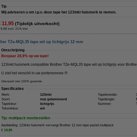
Tip
Wij adviseren u om i.p.v. deze tape het 123inkt huismerk te nemen.
€ 11,95
(Tijdelijk uitverkocht)
 9,88 excl. 21% btw
ther TZe-MQL35 tape wit op lichtgrijs 12 mm
Omschrijving
Bespaar
28,9%
op uw tape!
123inkt huismerk compatible Brother TZe-MQL35 tape wit op lichtgrijs voor Brothe
U ziet het verschil in uw portemonnee !!!
Uiteraard met 100% garantie.
Specificaties
Merk:
123inkt
Tapebreedte:
Soort:
mat gelamineerd
Tapelengte:
Tapekleur:
lichtgrijs
Nummer:
Tekenkleur:
wit
Tip: multipack meebestellen
Aanbieding: 123inkt huismerk vervangt Brother 12 mm tape pastel multipack
€ 19,95