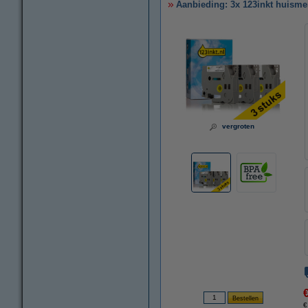
Aanbieding: 3x 123inkt huismer
vergroten
€