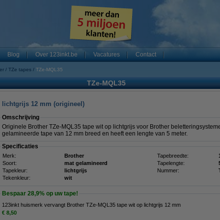
Blog
Over 123inkt.be
Vacatures
Contact
er
TZe tapes
TZe-MQL35
TZe-MQL35
lichtgrijs 12 mm (origineel)
Omschrijving
Originele Brother TZe-MQL35 tape wit op lichtgrijs voor Brother beletteringsyst
gelamineerde tape van 12 mm breed en heeft een lengte van 5 meter.
Specificaties
Merk:
Brother
Tapebreedte:
Soort:
mat gelamineerd
Tapelengte:
Tapekleur:
lichtgrijs
Nummer:
Tekenkleur:
wit
Bespaar
28,9%
op uw tape!
123inkt huismerk vervangt Brother TZe-MQL35 tape wit op lichtgrijs 12 mm
€ 8,50