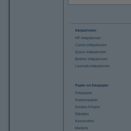
Inktpatronen
HP inktpatronen
Canon inktpatronen
Epson inktpatronen
Brother inktpatronen
Lexmark inktpatronen
Papier en fotopapier
Fotopapier
Kopieerpapier
Double A Paper
Etiketten
Kassarollen
Markers