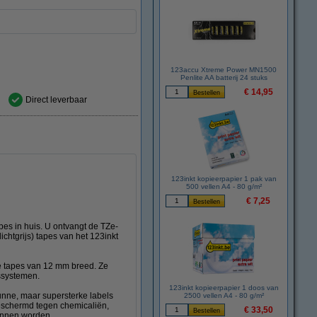
123accu Xtreme Power MN1500
Penlite AA batterij 24 stuks
€ 14,95
Direct leverbaar
123inkt kopieerpapier 1 pak van
500 vellen A4 - 80 g/m²
€ 7,25
es in huis. U ontvangt de TZe-
chtgrijs) tapes van het 123inkt
 tapes van 12 mm breed. Ze
ssystemen.
123inkt kopieerpapier 1 doos van
nne, maar supersterke labels
2500 vellen A4 - 80 g/m²
 beschermd tegen chemicaliën,
€ 33,50
kunnen worden.