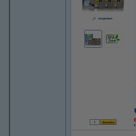
vergroten
€