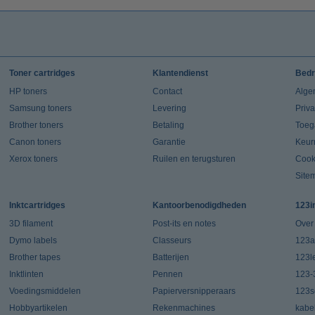
Toner cartridges
Klantendienst
Bedr
HP toners
Contact
Alge
Samsung toners
Levering
Priv
Brother toners
Betaling
Toeg
Canon toners
Garantie
Keur
Xerox toners
Ruilen en terugsturen
Cook
Site
Inktcartridges
Kantoorbenodigdheden
123i
3D filament
Post-its en notes
Over
Dymo labels
Classeurs
123a
Brother tapes
Batterijen
123l
Inktlinten
Pennen
123-
Voedingsmiddelen
Papierversnipperaars
123s
Hobbyartikelen
Rekenmachines
kabe