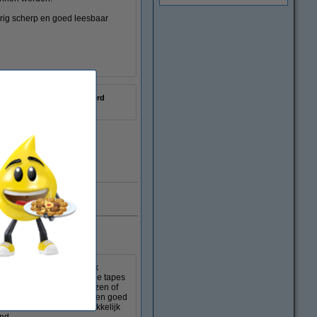
rig scherp en goed leesbaar
mat gelamineerd
TZe-MQP35
Direct leverbaar
e aan
rant en wit op zwart)
nbieding: 123inkt huismerk
wit op zwart). Deze handige tapes
n label, markeer opbergdozen of
ingsprinter. De tapes blijven goed
rzicht en vindt u alles makkelijk