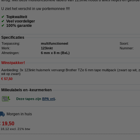
terug. Met deze multifunctionele labels van 123inkt houdt u alles netjes en georde
U ziet het verschil in uw portemonnee !!!!
✔
Topkwaliteit
✔
Veel voordeliger
✔
100% garantie
Specificaties
Toepassing:
multifunctioneel
Soort:
Merk:
123inkt
Nummer:
Afmetingen:
6 mm x 8 m (BxL)
Winstpakker!
Aanbieding: 3x 123inkt huismerk vervangt Brother TZe 6 mm tape multipack (zwart op wit, 
wit op zwart)
€ 57,50
Milieulabels en -keurmerken
Deze tapes zijn
BPA vrij
.
Morgen in huis
€ 19,50
 16,12 excl. 21% btw