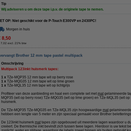
Tip
Wij adviseren u om deze tape i.p.v. de originele tape te nemen.
ET OP: Niet geschikt voor de P-Touch E300VP en 2430PC!
Morgen in huis
€ 8,50
 7,02 excl. 21% btw
vervangt Brother 12 mm tape pastel multipack
Omschrijving
Multipack 123inkt huismerk tapes:
1 x
TZe-MQP35 12 mm tape wit op berry rose
1 x
TZe-MQG35 12 mm tape wit op lime groen
1 x
TZe-MQL35 12 mm tape wit op lichtgrijs
Profiteer van deze aanbieding en haal een complete set met
mat
gelamineerde tap
MQP35 (wit op berry rose) TZe-MQG35 (wit op lime groen) en TZe-MQL35 (wit op li
huismerk.
De TZe-MQP35 TZe-MQG35 en TZe-MQL35 zijn hoogwaardige
mat
gelamineerde
hebben een lengte van 5 meter en zijn speciaal gemaakt voor Brother belettering
De 123inkt huismerk
mat
tapes zijn opgebouwd uit meerdere lagen waardoor u du
creëert. De thermische inkt bevindt zich tussen twee lagen. Hierdoor is uw tekst
zonlicht, water en slijtage, waardoor de labels zowel binnen als buiten gebruikt 