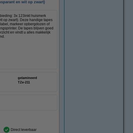
sparant en wit op zwart)
nbieding: 3x 123inkt huismerk
wit op zwart). Deze handige tapes
n label, markeer opbergdozen of
ingsprinter. De tapes blijven goed
rzicht en vindt u alles makkelijk
nd.
gelamineerd
TZe-211
Direct leverbaar