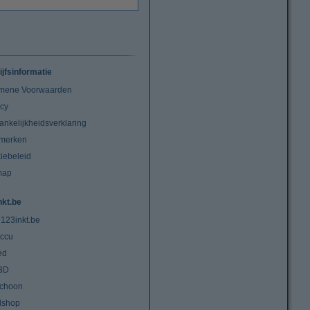
ijfsinformatie
mene Voorwaarden
acy
ankelijkheidsverklaring
merken
iebeleid
map
nkt.be
 123inkt.be
ccu
ed
3D
choon
lshop