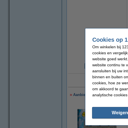
Cookies op 1
Om winkelen bij 123
cookies en vergelij
website goed werkt.
website continu te 
€
aansluiten bij uw i
binnen en buiten on
10 ja
cookies, hoe ze we
om akkoord te gaan.
analytische cookies
Aanbieding: 123inkt huismerk v
Weiger