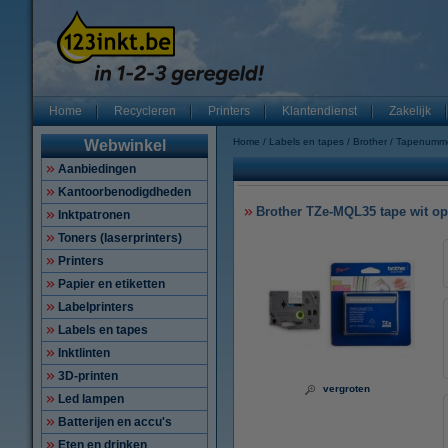
Home
Recycleren
Printers
Klantendienst
Zakelijk
Home
Labels en tapes
Brother
Tapenumm
Webwinkel
Aanbiedingen
Kantoorbenodigdheden
Brother TZe-MQL35 tape wit op 
Inktpatronen
Toners (laserprinters)
Printers
Papier en etiketten
Labelprinters
Labels en tapes
Inktlinten
3D-printen
vergroten
Led lampen
Batterijen en accu's
Eten en drinken