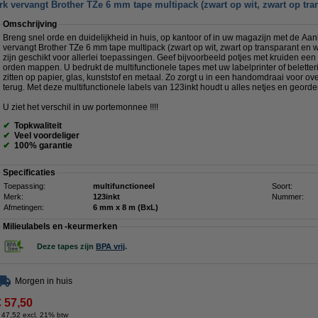
k vervangt Brother TZe 6 mm tape multipack (zwart op wit, zwart op tran
Omschrijving
Breng snel orde en duidelijkheid in huis, op kantoor of in uw magazijn met de Aa
vervangt Brother TZe 6 mm tape multipack (zwart op wit, zwart op transparant en 
zijn geschikt voor allerlei toepassingen. Geef bijvoorbeeld potjes met kruiden ee
orden mappen. U bedrukt de multifunctionele tapes met uw labelprinter of beletter
zitten op papier, glas, kunststof en metaal. Zo zorgt u in een handomdraai voor ove
terug. Met deze multifunctionele labels van 123inkt houdt u alles netjes en georde
U ziet het verschil in uw portemonnee !!!!
✔
Topkwaliteit
✔
Veel voordeliger
✔
100% garantie
Specificaties
Toepassing:
multifunctioneel
Soort:
Merk:
123inkt
Nummer:
Afmetingen:
6 mm x 8 m (BxL)
Milieulabels en -keurmerken
Deze tapes zijn
BPA vrij
.
Morgen in huis
€ 57,50
 47,52 excl. 21% btw