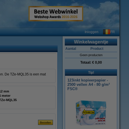
FR
Inloggen
Winkelwagentje
Aantal
Product
Geen producten
Totaal:
€ 0,00
Tip!
emen. De TZe-MQL35 is een mat
123inkt kopieerpapier -
2500 vellen A4 - 80 g/m²
FSC®
12 mm
5 meter
TZe-MQL35