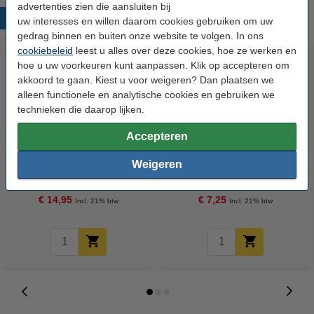
advertenties zien die aansluiten bij
Populaire producten
uw interesses en willen daarom cookies gebruiken om uw
gedrag binnen en buiten onze website te volgen. In ons
cookiebeleid
leest u alles over deze cookies, hoe ze werken en
hoe u uw voorkeuren kunt aanpassen. Klik op accepteren om
akkoord te gaan. Kiest u voor weigeren? Dan plaatsen we
alleen functionele en analytische cookies en gebruiken we
technieken die daarop lijken.
Accepteren
123accu Xtreme Power MN1500
123inkt kopieerpapier 1 pak van
Weigeren
Penlite AA batterij 24 stuks
500 vellen A4 - 80 g/m²
€ 14,95
€ 7,25
Incl. 21% btw
Incl. 21% btw