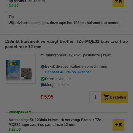
op pastel roze 12 mm
€ 5,95
Tip
Wij adviseren u om i.p.v. deze tape het 123inkt huismerk te nemen.
123inkt huismerk vervangt Brother TZe-MQE31 tape zwart op
pastel roze 12 mm
multifunctioneel
123inkt
pastelroze
zwart
Bekijk de specificaties en omschrijving
Bespaar
40,2%
op uw tape!
Direct leverbaar
Morgen in huis
€ 5,95
Bestellen
Winstpakker!
Aanbieding: 5x 123inkt huismerk vervangt Brother TZe-
MQE31 tape zwart op pastelroze 12 mm
€ 27,50