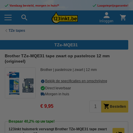
Vandaag besteld, morgen in huis!*
Laagsteprijsgarantie!
Inloggen
TZe tapes
TZe-MQE31
Brother TZe-MQE31 tape zwart op pastelroze 12 mm
(origineel)
Brother
pastelroze
zwart
12 mm
Bekijk de specificaties en omschrijving
Direct leverbaar
Morgen in huis
€ 9,95
Bestellen
Bespaar
40,2%
op uw tape!
123inkt huismerk vervangt Brother TZe-MQE31 tape zwart