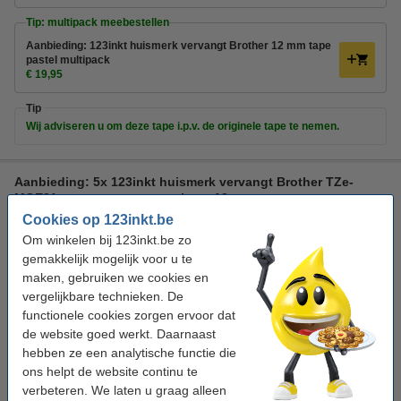
Tip: multipack meebestellen
Aanbieding: 123inkt huismerk vervangt Brother 12 mm tape
pastel multipack
€ 19,95
Tip
Wij adviseren u om deze tape i.p.v. de originele tape te nemen.
Aanbieding: 5x 123inkt huismerk vervangt Brother TZe-
MQE31 tape zwart op pastelroze 12 mm
Cookies op 123inkt.be
multifunctioneel
zwart
pastelroze
12 mm x 4 m (BxL)
Om winkelen bij 123inkt.be zo
gemakkelijk mogelijk voor u te
Bekijk de specificaties en omschrijving
maken, gebruiken we cookies en
Direct leverbaar
vergelijkbare technieken. De
Morgen in huis
functionele cookies zorgen ervoor dat
de website goed werkt. Daarnaast
€ 27,50
Bestellen
hebben ze een analytische functie die
ons helpt de website continu te
verbeteren. We laten u graag alleen