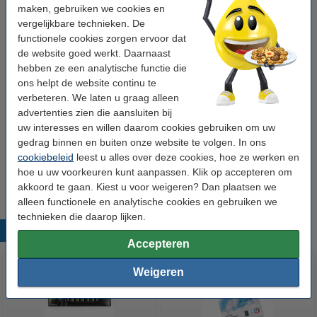
maken, gebruiken we cookies en
tape zwart op mat zilver 36 mm
vergelijkbare technieken. De
multifunctioneel
123inkt
zwart
mat zilver
functionele cookies zorgen ervoor dat
de website goed werkt. Daarnaast
Bekijk de specificaties en omschrijving
hebben ze een analytische functie die
Direct leverbaar
ons helpt de website continu te
Morgen in huis
verbeteren. We laten u graag alleen
advertenties zien die aansluiten bij
€ 78,50
Bestellen
uw interesses en willen daarom cookies gebruiken om uw
gedrag binnen en buiten onze website te volgen. In ons
cookiebeleid
leest u alles over deze cookies, hoe ze werken en
Tip
hoe u uw voorkeuren kunt aanpassen. Klik op accepteren om
Wij adviseren u om deze tape i.p.v. de originele tape te nemen.
akkoord te gaan. Kiest u voor weigeren? Dan plaatsen we
alleen functionele en analytische cookies en gebruiken we
technieken die daarop lijken.
Populaire producten
Accepteren
Weigeren