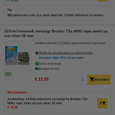
€ 15,95
Tip
Wij adviseren u om i.p.v. deze tape het 123inkt huismerk te nemen.
123inkt huismerk vervangt Brother TZe-M961 tape zwart op
mat zilver 36 mm
multifunctioneel
123inkt
gelamineerd
mat zilver
Bekijk de specificaties en omschrijving
Bespaar bijna
35%
op uw tape!
Direct leverbaar
Morgen in huis
€ 15,95
Bestellen
Winstpakker!
Aanbieding: 123inkt huismerk vervangt 5x Brother TZe-
M961 tape zwart op mat zilver 36 mm
€ 78,50