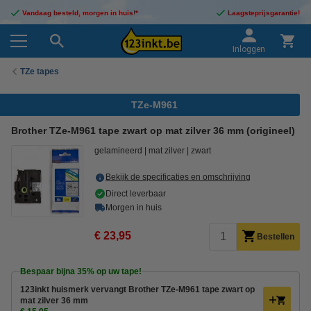
Vandaag besteld, morgen in huis!*
Laagsteprijsgarantie!
Inloggen
TZe tapes
TZe-M961
Brother TZe-M961 tape zwart op mat zilver 36 mm (origineel)
gelamineerd
mat zilver
zwart
Bekijk de specificaties en omschrijving
Direct leverbaar
Morgen in huis
€ 23,95
Bestellen
Bespaar bijna
35%
op uw tape!
123inkt huismerk vervangt Brother TZe-M961 tape zwart op
mat zilver 36 mm