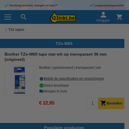
Vandaag besteld, morgen in huis!*
Laagsteprijsgarantie!
Inloggen
TZe tapes
TZe-M65
Brother TZe-M65 tape mat wit op transparant 36 mm
(origineel)
Brother
gelamineerd
transparant
wit
Bekijk de specificaties en omschrijving
Direct leverbaar
Morgen in huis
€ 22,95
Bestellen
Populaire producten