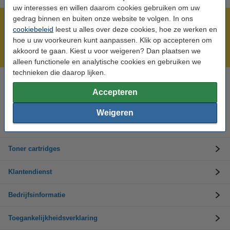
uw interesses en willen daarom cookies gebruiken om uw
gedrag binnen en buiten onze website te volgen. In ons
Meer dan 5 miljoen klanten!
cookiebeleid
leest u alles over deze cookies, hoe ze werken en
Voor 22.00 uur besteld, morgen in huis!
hoe u uw voorkeuren kunt aanpassen. Klik op accepteren om
akkoord te gaan. Kiest u voor weigeren? Dan plaatsen we
Laagsteprijsgarantie!
alleen functionele en analytische cookies en gebruiken we
technieken die daarop lijken.
Hulp nodig? Bel ons op +32 (0)9 39 64 123
Accepteren
Op werkdagen van 8.30 tot 17 uur
Weigeren
Inktpatronen
Toner cartridges
Klantendienst
Bedrijfsinformatie
Toegankelijkheidsverklaring