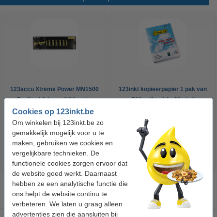
123accu Xtreme Power MN1500
123inkt kopieerpapier 1 pak van
Penlite AA batterij 24 stuks
500 vellen A4 - 80 g/m²
Cookies op 123inkt.be
Om winkelen bij 123inkt.be zo
€ 14,95
€ 7,25
Incl. 21% btw
Incl. 21% btw
gemakkelijk mogelijk voor u te
maken, gebruiken we cookies en
vergelijkbare technieken. De
functionele cookies zorgen ervoor dat
de website goed werkt. Daarnaast
hebben ze een analytische functie die
ons helpt de website continu te
verbeteren. We laten u graag alleen
advertenties zien die aansluiten bij