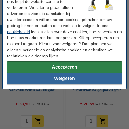
ons helpt de website continu te
Tip
verbeteren. We laten u graag alleen
Wij adviseren u om deze tape i.p.v. de originele tape te nemen.
advertenties zien die aansluiten bij
uw interesses en willen daarom cookies gebruiken om uw
gedrag binnen en buiten onze website te volgen. In ons
Populaire producten
cookiebeleid
leest u alles over deze cookies, hoe ze werken en
hoe u uw voorkeuren kunt aanpassen. Klik op accepteren om
akkoord te gaan. Kiest u voor weigeren? Dan plaatsen we
alleen functionele en analytische cookies en gebruiken we
technieken die daarop lijken.
Accepteren
Weigeren
123inkt kopieerpapier 1 doos
Aanbieding: 10x 123inkt
van 2500 vellen A4 - 80 g/m²
cursusblok A4 gelijnd 70 g/m²
100 vellen
€ 33,50
€ 26,55
Incl. 21% btw
Incl. 21% btw