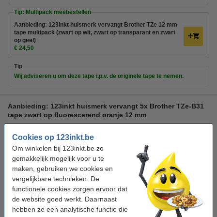
Tip: Multipack meebestellen
Aanbieding: 123inkt huismerk vervangt Brother TZe 12 mm
tape multipack (zwart op wit, zwart op transparant en zwart
op geel)
€ 24,50
Tip
Wij adviseren u om deze tape i.p.v. de originele tape te nemen.
Aanbieding: 123inkt huismerk vervangt 5x Brother TZe-B31
tape zwart op fluorescerend oranje 12 mm
multifunctioneel
123inkt
zwart
fluo-oranje
Cookies op 123inkt.be
Bekijk de specificaties en omschrijving
Om winkelen bij 123inkt.be zo
gemakkelijk mogelijk voor u te
Direct leverbaar
maken, gebruiken we cookies en
Morgen in huis
vergelijkbare technieken. De
€ 48,50
functionele cookies zorgen ervoor dat
Bestellen
de website goed werkt. Daarnaast
hebben ze een analytische functie die