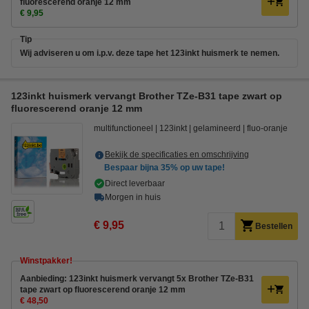
fluorescerend oranje 12 mm
€ 9,95
Tip
Wij adviseren u om i.p.v. deze tape het 123inkt huismerk te nemen.
123inkt huismerk vervangt Brother TZe-B31 tape zwart op
fluorescerend oranje 12 mm
multifunctioneel
123inkt
gelamineerd
fluo-oranje
Bekijk de specificaties en omschrijving
Bespaar bijna
35%
op uw tape!
Direct leverbaar
Morgen in huis
€ 9,95
Bestellen
Winstpakker!
Aanbieding: 123inkt huismerk vervangt 5x Brother TZe-B31
tape zwart op fluorescerend oranje 12 mm
€ 48,50