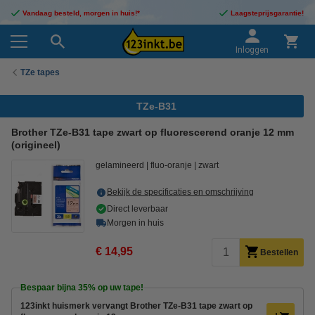
Vandaag besteld, morgen in huis!*
Laagsteprijsgarantie!
Inloggen
TZe tapes
TZe-B31
Brother TZe-B31 tape zwart op fluorescerend oranje 12 mm
(origineel)
gelamineerd
fluo-oranje
zwart
Bekijk de specificaties en omschrijving
Direct leverbaar
Morgen in huis
€ 14,95
Bestellen
Bespaar bijna
35%
op uw tape!
123inkt huismerk vervangt Brother TZe-B31 tape zwart op