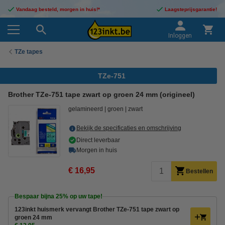
Vandaag besteld, morgen in huis!*
Laagsteprijsgarantie!
Inloggen
TZe tapes
TZe-751
Brother TZe-751 tape zwart op groen 24 mm (origineel)
gelamineerd
groen
zwart
Bekijk de specificaties en omschrijving
Direct leverbaar
Morgen in huis
€ 16,95
Bestellen
Bespaar bijna
25%
op uw tape!
123inkt huismerk vervangt Brother TZe-751 tape zwart op
groen 24 mm