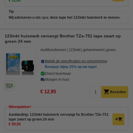
€ 12,95
Tip
Wij adviseren u om i.p.v. deze tape het 123inkt huismerk te nemen.
123inkt huismerk vervangt Brother TZe-751 tape zwart op
groen 24 mm
multifunctioneel
123inkt
gelamineerd
groen
Bekijk de specificaties en omschrijving
Bespaar bijna
25%
op uw tape!
Direct leverbaar
Morgen in huis
€ 12,95
Bestellen
Winstpakker!
Aanbieding: 123inkt huismerk vervangt 5x Brother TZe-751
tape zwart op groen 24 mm
€ 59,50