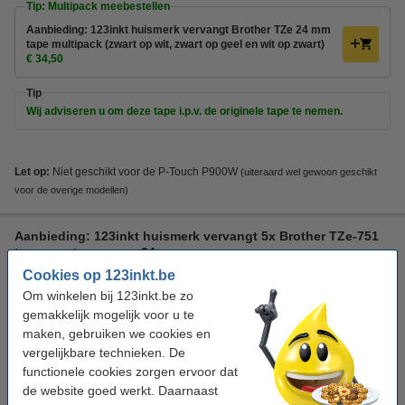
Tip: Multipack meebestellen
Aanbieding: 123inkt huismerk vervangt Brother TZe 24 mm
tape multipack (zwart op wit, zwart op geel en wit op zwart)
€ 34,50
Tip
Wij adviseren u om deze tape i.p.v. de originele tape te nemen.
Let op:
Niet geschikt voor de P-Touch P900W
(u
iteraard wel gewoon geschikt
voor de overige modellen)
Aanbieding: 123inkt huismerk vervangt 5x Brother TZe-751
tape zwart op groen 24 mm
Cookies op 123inkt.be
multifunctioneel
123inkt
zwart
groen
Om winkelen bij 123inkt.be zo
Bekijk de specificaties en omschrijving
gemakkelijk mogelijk voor u te
maken, gebruiken we cookies en
Direct leverbaar
vergelijkbare technieken. De
Morgen in huis
functionele cookies zorgen ervoor dat
€ 59,50
de website goed werkt. Daarnaast
Bestellen