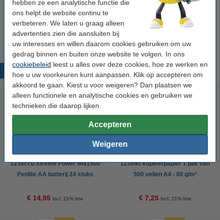
hebben ze een analytische functie die
ons helpt de website continu te
verbeteren. We laten u graag alleen
Tip
advertenties zien die aansluiten bij
Wij adviseren u om deze tape i.p.v. de originele tape te nemen.
uw interesses en willen daarom cookies gebruiken om uw
gedrag binnen en buiten onze website te volgen. In ons
cookiebeleid
leest u alles over deze cookies, hoe ze werken en
Populaire producten
hoe u uw voorkeuren kunt aanpassen. Klik op accepteren om
akkoord te gaan. Kiest u voor weigeren? Dan plaatsen we
alleen functionele en analytische cookies en gebruiken we
technieken die daarop lijken.
Accepteren
Weigeren
123accu Xtreme Power MN1500
123inkt kopieerpapier 1 pak van
Penlite AA batterij 24 stuks
500 vellen A4 - 80 g/m²
€ 14,95
€ 7,25
Incl. 21% btw
Incl. 21% btw