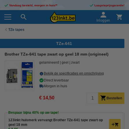
Vandaag besteld, morgen in huis!*
Laagsteprijsgarantie!
Inloggen
TZe tapes
TZe-641
Brother TZe-641 tape zwart op geel 18 mm (origineel)
gelamineerd
geel
zwart
Bekijk de specificaties en omschrijving
Direct leverbaar
Morgen in huis
€ 14,50
Bestellen
Bespaar bijna
40%
op uw tape!
123inkt huismerk vervangt Brother TZe-641 tape zwart op
geel 18 mm