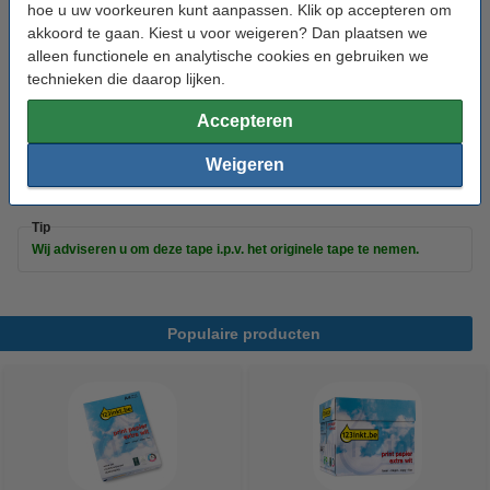
hoe u uw voorkeuren kunt aanpassen. Klik op accepteren om
123inkt
zwart
geel
18 mm x 8 m (BxL)
akkoord te gaan. Kiest u voor weigeren? Dan plaatsen we
alleen functionele en analytische cookies en gebruiken we
Bekijk de specificaties en omschrijving
technieken die daarop lijken.
Direct leverbaar
Morgen in huis
Accepteren
€ 42,50
Bestellen
Weigeren
Tip
Wij adviseren u om deze tape i.p.v. het originele tape te nemen.
Populaire producten