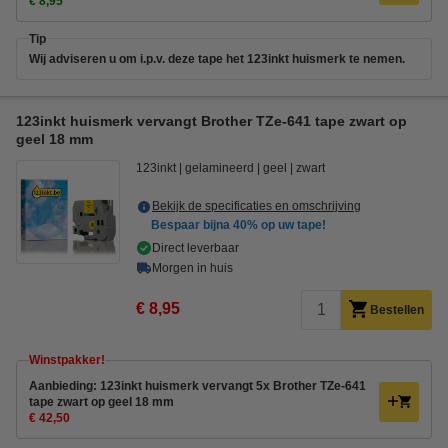
€ 8,95
Tip
Wij adviseren u om i.p.v. deze tape het 123inkt huismerk te nemen.
123inkt huismerk vervangt Brother TZe-641 tape zwart op
geel 18 mm
123inkt
gelamineerd
geel
zwart
Bekijk de specificaties en omschrijving
Bespaar bijna
40%
op uw tape!
Direct leverbaar
Morgen in huis
€ 8,95
Bestellen
Winstpakker!
Aanbieding: 123inkt huismerk vervangt 5x Brother TZe-641
tape zwart op geel 18 mm
€ 42,50