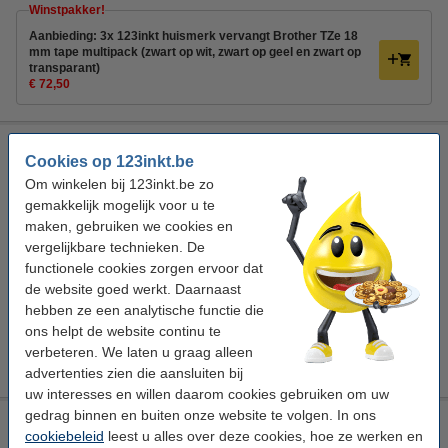
Winstpakker!
Aanbieding: 3x 123inkt huismerk vervangt Brother TZe 18
mm tape multipack (zwart op wit, zwart op geel en zwart op
transparant)
€ 72,50
Aanbieding: 3x 123inkt huismerk vervangt Brother TZe 18
Cookies op 123inkt.be
mm tape multipack (zwart op wit, zwart op geel en zwart op
transparant)
Om winkelen bij 123inkt.be zo
gemakkelijk mogelijk voor u te
multifunctioneel
123inkt
18 mm x 8 m (BxL)
maken, gebruiken we cookies en
gelamineerd
vergelijkbare technieken. De
Bekijk de specificaties en omschrijving
functionele cookies zorgen ervoor dat
de website goed werkt. Daarnaast
Direct leverbaar
hebben ze een analytische functie die
Morgen in huis
ons helpt de website continu te
€ 72,50
verbeteren. We laten u graag alleen
Bestellen
advertenties zien die aansluiten bij
uw interesses en willen daarom cookies gebruiken om uw
gedrag binnen en buiten onze website te volgen. In ons
Aanbieding: 123inkt huismerk vervangt 5x Brother TZe-641
cookiebeleid
leest u alles over deze cookies, hoe ze werken en
tape zwart op geel 18 mm