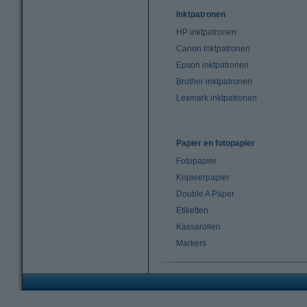
Inktpatronen
HP inktpatronen
Canon inktpatronen
Epson inktpatronen
Brother inktpatronen
Lexmark inktpatronen
Papier en fotopapier
Fotopapier
Kopieerpapier
Double A Paper
Etiketten
Kassarollen
Markers