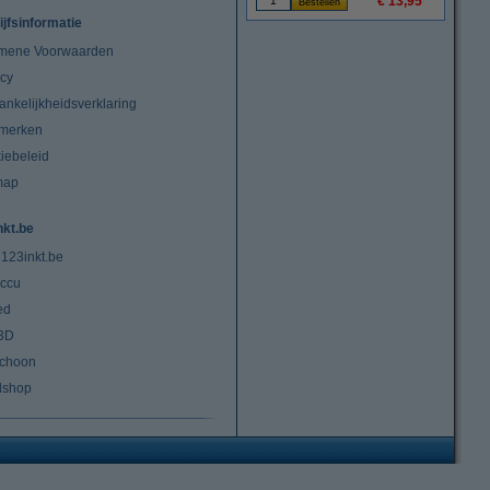
€ 13,95
ijfsinformatie
mene Voorwaarden
acy
ankelijkheidsverklaring
merken
iebeleid
map
nkt.be
 123inkt.be
ccu
ed
3D
choon
lshop