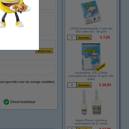
zwart
36 mm
8 meter
123inkt kopieerpapier 1 pak van
TZe-561
500 vellen A4 - 80 g/m²
€ 7,25
art op geel en zwart op
Aanbieding: 10x 123inkt
cursusblok A4 gelijnd 70 g/m² 100
vellen
woon geschikt voor de overige
modellen)
€ 26,55
Direct leverbaar
Apple iPhone Lightning
oplaadkabel wit (2 meter)