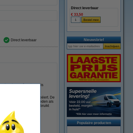
Direct leverbaar
€ 33,50
Nieuwsbrief
Direct leverbaar
n lengte van 8 meter en is
ar supersterke labels creëert. De
 tegen extreme omstandigheden als
owel binnen als buiten gebruikt
esbaar blijven.
Populaire producten