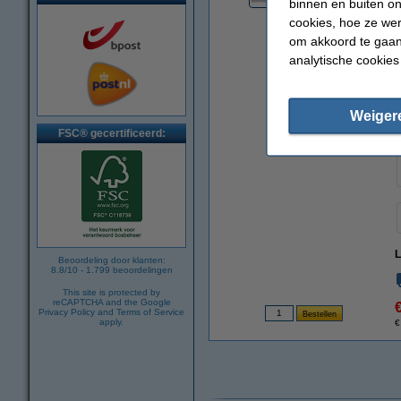
binnen en buiten on
cookies, hoe ze we
om akkoord te gaan.
analytische cookies
Weiger
FSC® gecertificeerd:
L
Beoordeling door klanten:
8.8
/
10
-
1.799
beoordelingen
This site is protected by
reCAPTCHA and the Google
Privacy Policy
and
Terms of Service
apply.
€