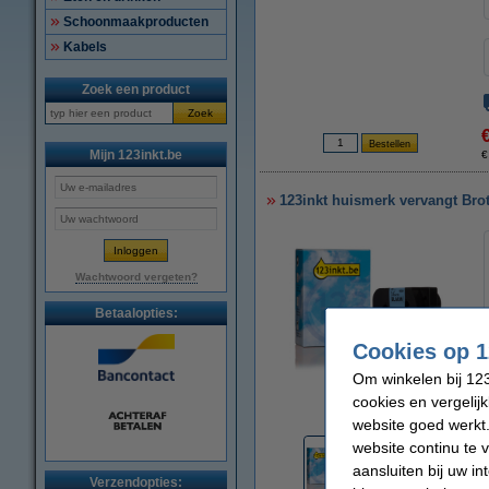
Schoonmaakproducten
Kabels
Zoek een product
Zoek
Mijn 123inkt.be
€
123inkt huismerk vervangt Bro
Wachtwoord vergeten?
Betaalopties:
Cookies op 1
Om winkelen bij 123
vergroten
cookies en vergelij
website goed werkt.
website continu te 
aansluiten bij uw i
Verzendopties: