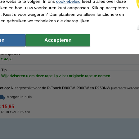
ze website te volgen. In ons
cookiebeleid
leest u alles over deze
Uiteraard met 100% garantie.
rken en hoe u uw voorkeuren kunt aanpassen. Klik op accepteren
Specificaties
 Kiest u voor weigeren? Dan plaatsen we alleen functionele en
Toepassing:
multifunctioneel
Tekenkleur:
 en gebruiken we technieken die daarop lijken.
Merk:
123inkt
Tapebreedte:
Soort:
gelamineerd
Tapelengte:
Tapekleur:
blauw
Nummer:
en
Accepteren
Tip: multipack meebestellen
Aanbieding: 123inkt huismerk vervangt Brother TZe 36 mm tape multipack (zwart op wit, zw
transparant)
€ 42,50
Tip
Wij adviseren u om deze tape i.p.v. het originele tape te nemen.
et op:
Niet geschikt voor de P-Touch D800W, P900W en P950NW
(uiteraard wel ge
Morgen in huis
€ 15,95
 13,18 excl. 21% btw