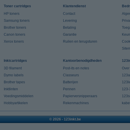
Toner cartridges
Klantendienst
Bedr
HP toners
Contact
Alge
Samsung toners
Levering
Priv
Brother toners
Betaling
Toeg
Canon toners
Garantie
Keur
Xerox toners
Ruilen en terugsturen
Cook
Site
Inktcartridges
Kantoorbenodigdheden
123i
3D filament
Post-its en notes
Over
Dymo labels
Classeurs
123a
Brother tapes
Batterijen
123l
Inktlinten
Pennen
123-
Voedingsmiddelen
Papierversnipperaars
123s
Hobbyartikelen
Rekenmachines
kabe
© 2026 - 123inkt.be