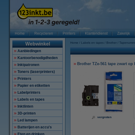
Home
Recycleren
Printers
Klantendienst
Zakelijk
Home
Labels en tapes
Brother
Tapenumm
Webwinkel
Aanbiedingen
Kantoorbenodigdheden
Brother TZe-561 tape zwart op 
Inktpatronen
Toners (laserprinters)
Printers
Papier en etiketten
Labelprinters
Labels en tapes
Inktlinten
3D-printen
vergroten
Led lampen
Batterijen en accu's
Eten en drinken