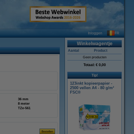
FR
Inloggen
Winkelwagentje
Aantal
Product
Geen producten
Totaal:
€ 0,00
Tip!
123inkt kopieerpapier -
2500 vellen A4 - 80 g/m²
FSC®
36 mm
8 meter
TZe-561