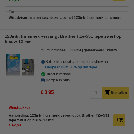
€ 8,95
Tip
Wij adviseren u om i.p.v. deze tape het 123inkt huismerk te nemen.
123inkt huismerk vervangt Brother TZe-531 tape zwart op
blauw 12 mm
multifunctioneel
123inkt
gelamineerd
blauw
Bekijk de specificaties en omschrijving
Bespaar ruim
30%
op uw tape!
Direct leverbaar
Morgen in huis
€ 8,95
Bestellen
Winstpakker!
Aanbieding: 123inkt huismerk vervangt 5x Brother TZe-531
tape zwart op blauw 12 mm
€ 42,50