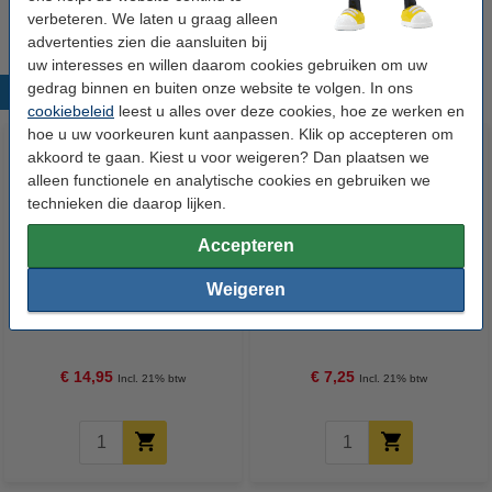
Wij adviseren u om deze tape i.p.v. de originele tape te nemen.
verbeteren. We laten u graag alleen
advertenties zien die aansluiten bij
uw interesses en willen daarom cookies gebruiken om uw
gedrag binnen en buiten onze website te volgen. In ons
Populaire producten
cookiebeleid
leest u alles over deze cookies, hoe ze werken en
hoe u uw voorkeuren kunt aanpassen. Klik op accepteren om
akkoord te gaan. Kiest u voor weigeren? Dan plaatsen we
alleen functionele en analytische cookies en gebruiken we
technieken die daarop lijken.
Accepteren
Weigeren
123accu Xtreme Power MN1500
123inkt kopieerpapier 1 pak van
Penlite AA batterij 24 stuks
500 vellen A4 - 80 g/m²
€ 14,95
€ 7,25
Incl. 21% btw
Incl. 21% btw