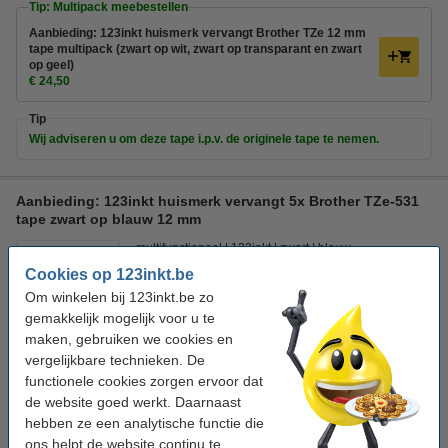
Tip: Multipack meebestellen
Aanbieding: 123inkt huismerk vervangt Brother TZe 12 mm
tape multipack (zwart op wit, zwart op transparant en zwart
op geel)
€ 24,50
Tip
Wij adviseren u om deze tape i.p.v. de originele tape te nemen.
Aanbieding: 123inkt huismerk vervangt 5x Brother TZe-531
tape zwart op blauw 12 mm
multifunctioneel
123inkt
zwart
blauw
Cookies op 123inkt.be
Bekijk de specificaties en omschrijving
Om winkelen bij 123inkt.be zo
Direct leverbaar
gemakkelijk mogelijk voor u te
Morgen in huis
maken, gebruiken we cookies en
vergelijkbare technieken. De
€ 42,50
Bestellen
functionele cookies zorgen ervoor dat
de website goed werkt. Daarnaast
hebben ze een analytische functie die
Tip
ons helpt de website continu te