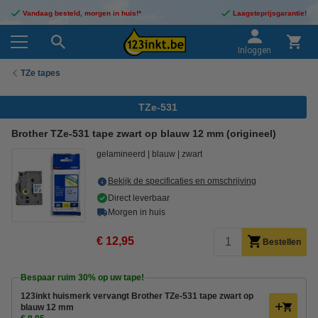
Vandaag besteld, morgen in huis!*
Laagsteprijsgarantie!
Inloggen
TZe tapes
TZe-531
Brother TZe-531 tape zwart op blauw 12 mm (origineel)
gelamineerd
blauw
zwart
Bekijk de specificaties en omschrijving
Direct leverbaar
Morgen in huis
€ 12,95
Bestellen
Bespaar ruim
30%
op uw tape!
123inkt huismerk vervangt Brother TZe-531 tape zwart op
blauw 12 mm