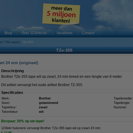
Blog
Over 123inkt.be
Vacatures
Contact
er
TZe tapes
TZe-355
TZe-355
art 24 mm (origineel)
Omschrijving
Brother TZe-355 tape wit op zwart, 24 mm breed en een lengte van 8 meter.
Dit artikel vervangt het oude artikel Brother TZ-355.
Specificaties
Merk:
Brother
Tapebreedte:
Soort:
gelamineerd
Tapelengte:
Tapekleur:
zwart
Nummer:
Tekenkleur:
wit
Bespaar
30%
op uw tape!
123inkt huismerk vervangt Brother TZe-355 tape wit op zwart 24 mm
€ 12,95