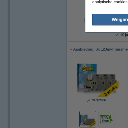
analytische cookies
Weiger
€
10 ja
Aanbieding: 3x 123inkt huismer
vergroten