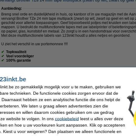
ervangt Brother TZe 24 mm tape multipack (zwart op wit, zwart op geel 
Aanbieding:
Breng snel orde en duidelijkheid in huis, op kantoor of in uw magazijn met de Aa
vervangt Brother TZe 24 mm tape multipack (zwart op wit, zwart op geel en wit op 
geschikt voor allerlei toepassingen. Geef bijvoorbeeld potjes met kruiden een la
mappen. U bedrukt de multifunctionele tapes met uw labelprinter of beletteringspri
op papier, glas, kunststof en metaal. Zo zorgt u in een handomdraai voor overzicht 
Met deze multifunctionele labels van 123inkt houdt u alles netjes en geordend.
U ziet het verschil in uw portemonnee !!!!
✔
Topkwaliteit
✔
Veel voordeliger
✔
100% garantie
Specificaties
23inkt.be
Toepassing:
multifunctioneel
Soort:
Merk:
123inkt
Papiergewich
inkt.be zo gemakkelijk mogelijk voor u te maken, gebruiken we
Afmetingen:
24 mm x 8 m (BxL)
Nummer:
kbare technieken. De functionele cookies zorgen ervoor dat de
Winstpakker!
 Daarnaast hebben ze een analytische functie die ons helpt de
Aanbieding: 3x 123inkt huismerk vervangt Brother TZe 24 mm tape multipack (zwart op wit, 
verbeteren. We laten u graag alleen advertenties zien die
zwart)
nteresses en willen daarom cookies gebruiken om uw gedrag
€ 99,50
ze website te volgen. In ons
cookiebeleid
leest u alles over deze
Milieulabels en -keurmerken
rken en hoe u uw voorkeuren kunt aanpassen. Klik op accepteren
 Kiest u voor weigeren? Dan plaatsen we alleen functionele en
Deze tapes zijn
BPA vrij
.