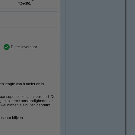
TZe-251
Direct leverbaar
n lengte van 8 meter en is
ar supersterke labels creëert. De
 tegen extreme omstandigheden als
owel binnen als buiten gebruikt
esbaar blijven.