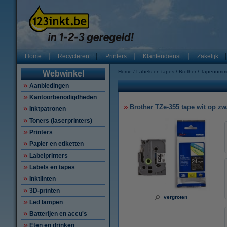
Home
Recycleren
Printers
Klantendienst
Zakelijk
Home
Labels en tapes
Brother
Tapenumm
Webwinkel
Aanbiedingen
Kantoorbenodigdheden
Brother TZe-355 tape wit op zw
Inktpatronen
Toners (laserprinters)
Printers
Papier en etiketten
Labelprinters
Labels en tapes
Inktlinten
3D-printen
vergroten
Led lampen
Batterijen en accu's
Eten en drinken