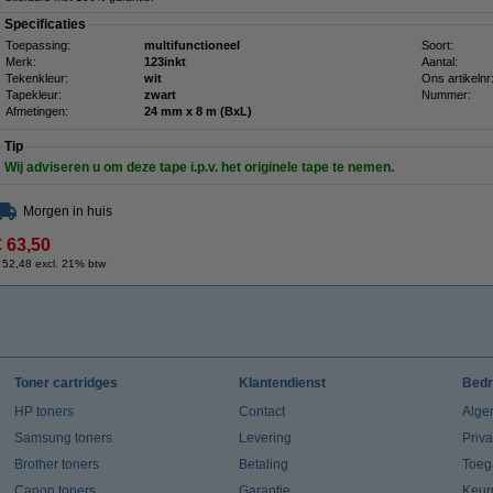
Specificaties
Toepassing:
multifunctioneel
Soort:
Merk:
123inkt
Aantal:
Tekenkleur:
wit
Ons artikelnr
Tapekleur:
zwart
Nummer:
Afmetingen:
24 mm x 8 m (BxL)
Tip
Wij adviseren u om deze tape i.p.v. het originele tape te nemen.
Morgen in huis
€ 63,50
 52,48 excl. 21% btw
Toner cartridges
Klantendienst
Bedr
HP toners
Contact
Alge
Samsung toners
Levering
Priv
Brother toners
Betaling
Toeg
Canon toners
Garantie
Keur