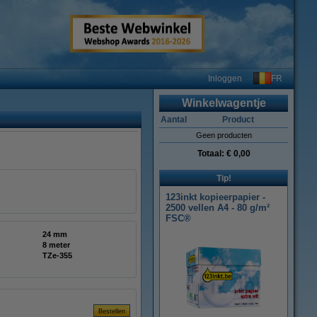
FR
Inloggen
Winkelwagentje
Aantal
Product
Geen producten
Totaal:
€ 0,00
Tip!
123inkt kopieerpapier -
2500 vellen A4 - 80 g/m²
FSC®
24 mm
8 meter
TZe-355