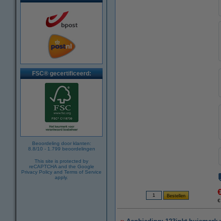
FSC® gecertificeerd:
Beoordeling door klanten:
8.8
/
10
-
1.799
beoordelingen
This site is protected by
reCAPTCHA and the Google
Privacy Policy
and
Terms of Service
apply.
€