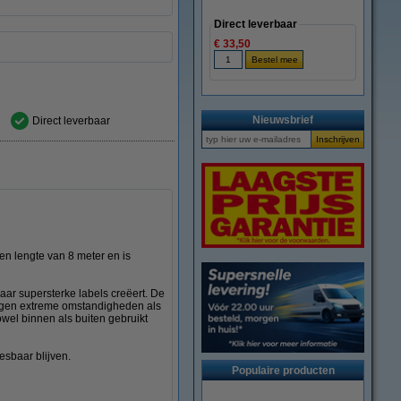
Direct leverbaar
€ 33,50
Nieuwsbrief
Direct leverbaar
n lengte van 8 meter en is
ar supersterke labels creëert. De
 tegen extreme omstandigheden als
owel binnen als buiten gebruikt
esbaar blijven.
Populaire producten