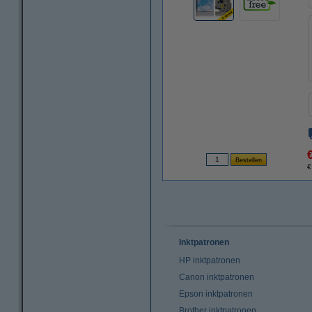
€
Inktpatronen
HP inktpatronen
Canon inktpatronen
Epson inktpatronen
Brother inktpatronen