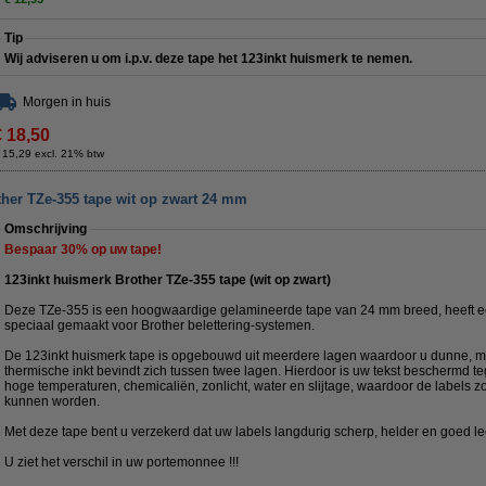
Tip
Wij adviseren u om i.p.v. deze tape het 123inkt huismerk te nemen.
Morgen in huis
€ 18,50
 15,29 excl. 21% btw
ther TZe-355 tape wit op zwart 24 mm
Omschrijving
Bespaar
30%
op uw tape!
123inkt huismerk Brother TZe-355 tape (wit op zwart)
Deze TZe-355 is een hoogwaardige gelamineerde tape van 24 mm breed, heeft ee
speciaal gemaakt voor Brother belettering-systemen.
De 123inkt huismerk tape is opgebouwd uit meerdere lagen waardoor u dunne, ma
thermische inkt bevindt zich tussen twee lagen. Hierdoor is uw tekst beschermd
hoge temperaturen, chemicaliën, zonlicht, water en slijtage, waardoor de labels z
kunnen worden.
Met deze tape bent u verzekerd dat uw labels langdurig scherp, helder en goed le
U ziet het verschil in uw portemonnee !!!