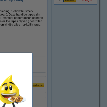
en wit op zwart)
€ 26,55
nbieding: 123inkt huismerk
zwart). Deze handige tapes zijn
bel, markeer opbergdozen of orden
nter. De tapes blijven goed zitten
en vindt u alles makkelijk terug.
gelamineerd
t:
80 g/m²
TZe-251
zwart op geel en wit op