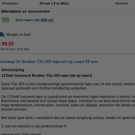
Afmetingen:
24 mm x 8 m (BxL)
Nummer:
Milieulabels en -keurmerken
Deze tapes zijn
BPA vrij
.
Morgen in huis
€ 99,50
 82,23 excl. 21% btw
vervangt 5x Brother TZe-355 tape wit op zwart 24 mm
Omschrijving
123inkt huismerk Brother TZe-355 tape (wit op zwart)
Deze TZe-355 is een hoogwaardige gelamineerde tape van 24 mm breed, heeft ee
speciaal gemaakt voor Brother belettering-systemen.
De 123inkt huismerk tape is opgebouwd uit meerdere lagen waardoor u dunne, ma
thermische inkt bevindt zich tussen twee lagen. Hierdoor is uw tekst beschermd
hoge temperaturen, chemicaliën, zonlicht, water en slijtage, waardoor de labels z
kunnen worden.
Met deze tape bent u verzekerd dat uw labels langdurig scherp, helder en goed le
U ziet het verschil in uw portemonnee !!!
Uiteraard met 100% garantie.