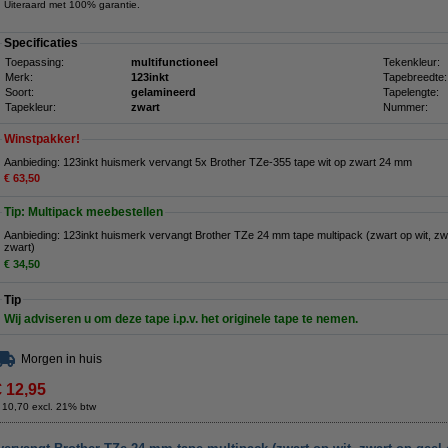
Uiteraard met 100% garantie.
Specificaties
Toepassing:
multifunctioneel
Tekenkleur:
Merk:
123inkt
Tapebreedte:
Soort:
gelamineerd
Tapelengte:
Tapekleur:
zwart
Nummer:
Winstpakker!
Aanbieding: 123inkt huismerk vervangt 5x Brother TZe-355 tape wit op zwart 24 mm
€ 63,50
Tip: Multipack meebestellen
Aanbieding: 123inkt huismerk vervangt Brother TZe 24 mm tape multipack (zwart op wit, zwa
zwart)
€ 34,50
Tip
Wij adviseren u om deze tape i.p.v. het originele tape te nemen.
Morgen in huis
€ 12,95
 10,70 excl. 21% btw