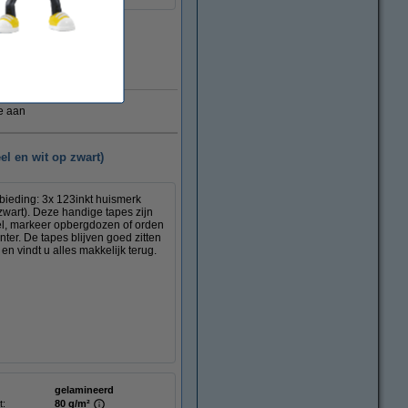
Direct leverbaar
e aan
l en wit op zwart)
nbieding: 3x 123inkt huismerk
zwart). Deze handige tapes zijn
bel, markeer opbergdozen of orden
nter. De tapes blijven goed zitten
en vindt u alles makkelijk terug.
gelamineerd
t:
80 g/m²