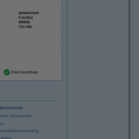
gelamineerd
5 stuk(s)
:
650636
TZe-355
Direct leverbaar
ijfsinformatie
mene Voorwaarden
acy
ankelijkheidsverklaring
merken