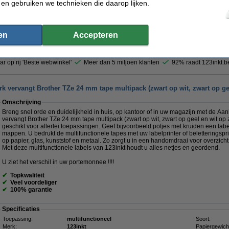
 en gebruiken we technieken die daarop lijken.
Morgen in huis
€ 34,50
en
Accepteren
 28,51 excl. 21% btw
ar op rij 'Beste webwinkel'
Meer dan 5 miljoen klanten
92% raadt 123inkt.b
k vervangt Brother TZe 24 mm tape multipack (zwart op wit, zwart op gee
Omschrijving
Breng snel orde en duidelijkheid in huis, op kantoor of in uw magazijn met de Aa
vervangt Brother TZe 24 mm tape multipack (zwart op wit, zwart op geel en wit op 
geschikt voor allerlei toepassingen. Geef bijvoorbeeld potjes met kruiden een la
mappen. U bedrukt de multifunctionele tapes met uw labelprinter of beletteringspri
op papier, glas, kunststof en metaal. Zo zorgt u in een handomdraai voor overzicht 
Met deze multifunctionele labels van 123inkt houdt u alles netjes en geordend.
U ziet het verschil in uw portemonnee !!!!
✔
Topkwaliteit
✔
Veel voordeliger
✔
100% garantie
Specificaties
Toepassing:
multifunctioneel
Soort:
Merk:
123inkt
Papiergewich