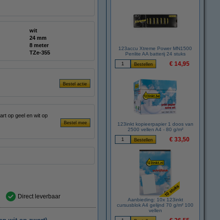
wit
24 mm
8 meter
123accu Xtreme Power MN1500
TZe-355
Penlite AA batterij 24 stuks
€ 14,95
rt op geel en wit op
123inkt kopieerpapier 1 doos van
2500 vellen A4 - 80 g/m²
€ 33,50
Direct leverbaar
Aanbieding: 10x 123inkt
cursusblok A4 gelijnd 70 g/m² 100
vellen