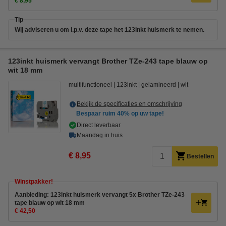
€ 8,95
Tip
Wij adviseren u om i.p.v. deze tape het 123inkt huismerk te nemen.
123inkt huismerk vervangt Brother TZe-243 tape blauw op
wit 18 mm
multifunctioneel
123inkt
gelamineerd
wit
Bekijk de specificaties en omschrijving
Bespaar ruim
40%
op uw tape!
Direct leverbaar
Maandag in huis
€ 8,95
Bestellen
Winstpakker!
Aanbieding: 123inkt huismerk vervangt 5x Brother TZe-243
tape blauw op wit 18 mm
€ 42,50