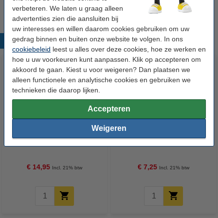
Wij adviseren u om deze tape i.p.v. de originele tape te nemen.
verbeteren. We laten u graag alleen
advertenties zien die aansluiten bij
uw interesses en willen daarom cookies gebruiken om uw
gedrag binnen en buiten onze website te volgen. In ons
Populaire producten
cookiebeleid
leest u alles over deze cookies, hoe ze werken en
hoe u uw voorkeuren kunt aanpassen. Klik op accepteren om
akkoord te gaan. Kiest u voor weigeren? Dan plaatsen we
alleen functionele en analytische cookies en gebruiken we
technieken die daarop lijken.
Accepteren
Weigeren
123accu Xtreme Power MN1500
123inkt kopieerpapier 1 pak van
Penlite AA batterij 24 stuks
500 vellen A4 - 80 g/m²
€ 14,95
€ 7,25
Incl. 21% btw
Incl. 21% btw