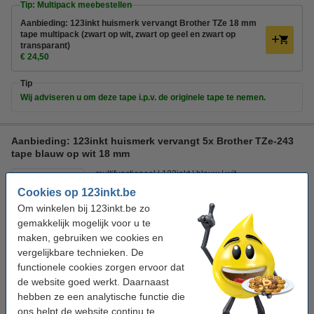
Tip: Multipack meebestellen
Aanbieding: 123inkt huismerk vervangt Brother TZe 18 mm
tape multipack (zwart op wit, zwart op geel en zwart op
transparant)
€ 24,50
Tip
Wij adviseren u om deze tape i.p.v. de originele tape te nemen.
Aanbieding: 123inkt huismerk vervangt 5x Brother TZe-243
tape blauw op wit 18 mm
multifunctioneel
123inkt
blauw
wit
Cookies op 123inkt.be
Bekijk de specificaties en omschrijving
Om winkelen bij 123inkt.be zo
Direct leverbaar
gemakkelijk mogelijk voor u te
Maandag in huis
maken, gebruiken we cookies en
vergelijkbare technieken. De
€ 42,50
Bestellen
functionele cookies zorgen ervoor dat
de website goed werkt. Daarnaast
hebben ze een analytische functie die
Tip
ons helpt de website continu te