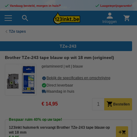
Vandaag besteld, morgen in huis!*
Laagsteprijsgarantie!
Inloggen
TZe tapes
TZe-243
Brother TZe-243 tape blauw op wit 18 mm (origineel)
gelamineerd
wit
blauw
Bekijk de specificaties en omschrijving
Direct leverbaar
Maandag in huis
€ 14,95
Bestellen
Bespaar ruim
40%
op uw tape!
123inkt huismerk vervangt Brother TZe-243 tape blauw op
wit 18 mm