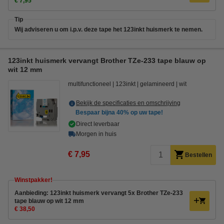
€ 7,95
Tip
Wij adviseren u om i.p.v. deze tape het 123inkt huismerk te nemen.
123inkt huismerk vervangt Brother TZe-233 tape blauw op
wit 12 mm
multifunctioneel
123inkt
gelamineerd
wit
Bekijk de specificaties en omschrijving
Bespaar bijna
40%
op uw tape!
Direct leverbaar
Morgen in huis
€ 7,95
Bestellen
Winstpakker!
Aanbieding: 123inkt huismerk vervangt 5x Brother TZe-233
tape blauw op wit 12 mm
€ 38,50