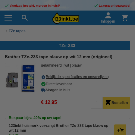
Vandaag besteld, morgen in huis!*
Laagsteprijsgarantie!
Inloggen
TZe tapes
TZe-233
Brother TZe-233 tape blauw op wit 12 mm (origineel)
gelamineerd
wit
blauw
Bekijk de specificaties en omschrijving
Direct leverbaar
Morgen in huis
€ 12,95
Bestellen
Bespaar bijna
40%
op uw tape!
123inkt huismerk vervangt Brother TZe-233 tape blauw op
wit 12 mm