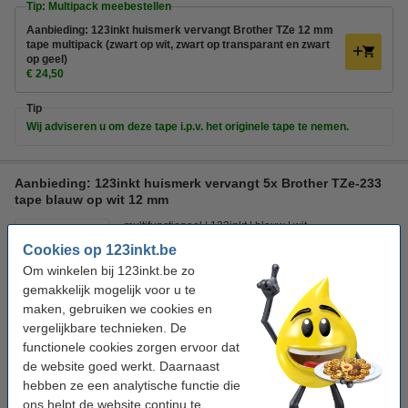
Tip: Multipack meebestellen
Aanbieding: 123inkt huismerk vervangt Brother TZe 12 mm
tape multipack (zwart op wit, zwart op transparant en zwart
op geel)
€ 24,50
Tip
Wij adviseren u om deze tape i.p.v. het originele tape te nemen.
Aanbieding: 123inkt huismerk vervangt 5x Brother TZe-233
tape blauw op wit 12 mm
multifunctioneel
123inkt
blauw
wit
Cookies op 123inkt.be
Bekijk de specificaties en omschrijving
Om winkelen bij 123inkt.be zo
Direct leverbaar
gemakkelijk mogelijk voor u te
Morgen in huis
maken, gebruiken we cookies en
vergelijkbare technieken. De
€ 38,50
Bestellen
functionele cookies zorgen ervoor dat
de website goed werkt. Daarnaast
hebben ze een analytische functie die
Tip
ons helpt de website continu te