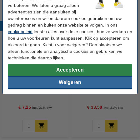
Wij adviseren u om deze tape i.p.v. het originele tape te nemen.
verbeteren. We laten u graag alleen
advertenties zien die aansluiten bij
uw interesses en willen daarom cookies gebruiken om uw
gedrag binnen en buiten onze website te volgen. In ons
Populaire producten
cookiebeleid
leest u alles over deze cookies, hoe ze werken en
hoe u uw voorkeuren kunt aanpassen. Klik op accepteren om
akkoord te gaan. Kiest u voor weigeren? Dan plaatsen we
alleen functionele en analytische cookies en gebruiken we
technieken die daarop lijken.
Accepteren
Weigeren
123inkt kopieerpapier 1 pak van
123inkt kopieerpapier 1 doos
500 vellen A4 - 80 g/m²
van 2500 vellen A4 - 80 g/m²
€ 7,25
€ 33,50
Incl. 21% btw
Incl. 21% btw