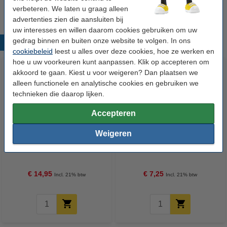
Wij adviseren u om deze tape i.p.v. de originele tape te nemen.
verbeteren. We laten u graag alleen
advertenties zien die aansluiten bij
uw interesses en willen daarom cookies gebruiken om uw
gedrag binnen en buiten onze website te volgen. In ons
Populaire producten
cookiebeleid
leest u alles over deze cookies, hoe ze werken en
hoe u uw voorkeuren kunt aanpassen. Klik op accepteren om
akkoord te gaan. Kiest u voor weigeren? Dan plaatsen we
alleen functionele en analytische cookies en gebruiken we
technieken die daarop lijken.
Accepteren
Weigeren
123accu Xtreme Power MN1500
123inkt kopieerpapier 1 pak van
Penlite AA batterij 24 stuks
500 vellen A4 - 80 g/m²
€ 14,95
€ 7,25
Incl. 21% btw
Incl. 21% btw