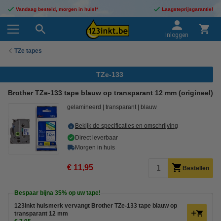
Vandaag besteld, morgen in huis!*
Laagsteprijsgarantie!
Inloggen
TZe tapes
TZe-133
Brother TZe-133 tape blauw op transparant 12 mm (origineel)
gelamineerd
transparant
blauw
Bekijk de specificaties en omschrijving
Direct leverbaar
Morgen in huis
€ 11,95
Bestellen
Bespaar bijna
35%
op uw tape!
123inkt huismerk vervangt Brother TZe-133 tape blauw op
transparant 12 mm