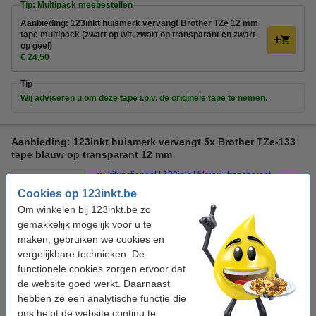
Tip: Multipack meebestellen
Aanbieding: 123inkt huismerk vervangt Brother TZe 12 mm
tape multipack (zwart op wit, zwart op transparant en zwart
op geel)
€ 24,50
Tip
Wij adviseren u om deze tape i.p.v. de originele tape te nemen.
Aanbieding: 123inkt huismerk vervangt 5x Brother TZe-133
tape blauw op transparant 12 mm
multifunctioneel
123inkt
blauw
transparant
Cookies op 123inkt.be
Bekijk de specificaties en omschrijving
Om winkelen bij 123inkt.be zo
Direct leverbaar
gemakkelijk mogelijk voor u te
Morgen in huis
maken, gebruiken we cookies en
vergelijkbare technieken. De
€ 38,50
Bestellen
functionele cookies zorgen ervoor dat
de website goed werkt. Daarnaast
hebben ze een analytische functie die
Tip
ons helpt de website continu te