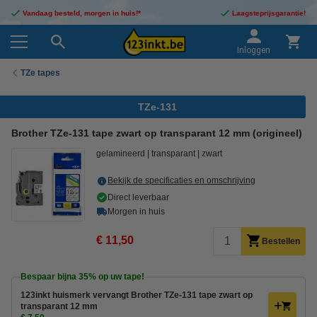
Vandaag besteld, morgen in huis!*
Laagsteprijsgarantie!
Inloggen
TZe tapes
TZe-131
Brother TZe-131 tape zwart op transparant 12 mm (origineel)
gelamineerd
transparant
zwart
Bekijk de specificaties en omschrijving
Direct leverbaar
Morgen in huis
€ 11,50
Bestellen
Bespaar bijna
35%
op uw tape!
123inkt huismerk vervangt Brother TZe-131 tape zwart op
transparant 12 mm