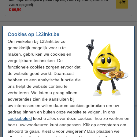
mm tape multipack (zwart op wit, zwart op transparant en
zwart op geel)
€ 69,50
Aanbieding: 3x 123inkt huismerk vervangt Brother TZe 12
mm tape multipack (zwart op wit, zwart op transparant en
Cookies op 123inkt.be
zwart op geel)
Om winkelen bij 123inkt.be zo
gemakkelijk mogelijk voor u te
123inkt
12 mm x 8 m (BxL)
gelamineerd
TZe-231
maken, gebruiken we cookies en
vergelijkbare technieken. De
Bekijk de specificaties en omschrijving
functionele cookies zorgen ervoor dat
Direct leverbaar
de website goed werkt. Daarnaast
Morgen in huis
hebben ze een analytische functie die
€ 69,50
ons helpt de website continu te
Bestellen
verbeteren. We laten u graag alleen
advertenties zien die aansluiten bij
uw interesses en willen daarom cookies gebruiken om uw
gedrag binnen en buiten onze website te volgen. In ons
Brother TZe-131S tape zwart op transparant 12 mm
cookiebeleid
leest u alles over deze cookies, hoe ze werken en
(origineel)
hoe u uw voorkeuren kunt aanpassen. Klik op accepteren om
gelamineerd
transparant
zwart
akkoord te gaan. Kiest u voor weigeren? Dan plaatsen we