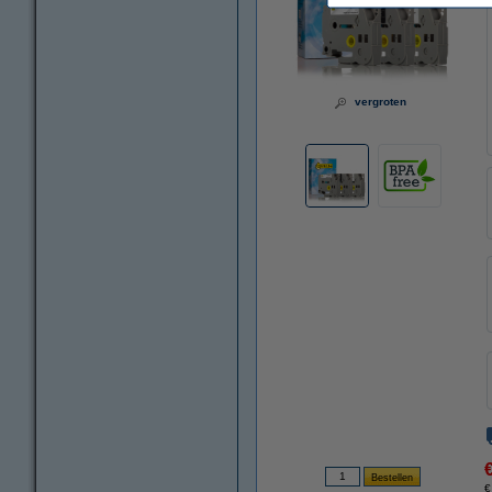
vergroten
€