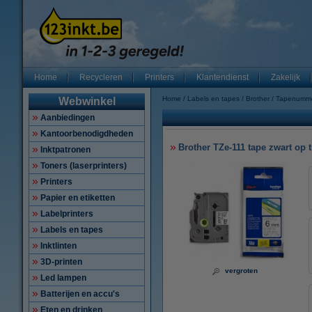
Home
Recycleren
Printers
Klantendienst
Zakelijk
Home
Labels en tapes
Brother
Tapenumm
Webwinkel
Aanbiedingen
Kantoorbenodigdheden
Brother TZe-111 tape zwart op 
Inktpatronen
Toners (laserprinters)
Printers
Papier en etiketten
Labelprinters
Labels en tapes
Inktlinten
3D-printen
vergroten
Led lampen
Batterijen en accu's
Eten en drinken