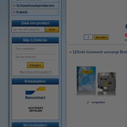
Schoonmaakproducten
Kabels
Zoek een product
Zoek
Mijn 123inkt.be
€
123inkt huismerk vervangt Bro
Wachtwoord vergeten?
Betaalopties:
vergroten
Verzendopties: