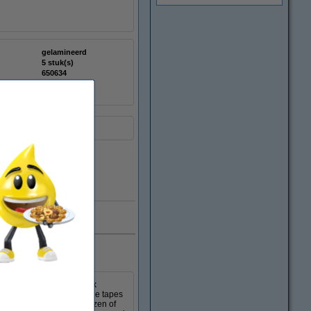
gelamineerd
5 stuk(s)
:
650634
TZe-111
Direct leverbaar
e aan
rant en wit op zwart)
nbieding: 123inkt huismerk
wit op zwart). Deze handige tapes
n label, markeer opbergdozen of