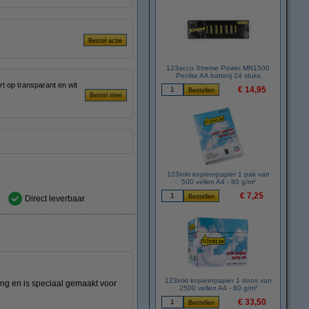
m
123accu Xtreme Power MN1500
Penlite AA batterij 24 stuks
t op transparant en wit
€ 14,95
123inkt kopieerpapier 1 pak van
500 vellen A4 - 80 g/m²
€ 7,25
Direct leverbaar
123inkt kopieerpapier 1 doos van
ng en is speciaal gemaakt voor
2500 vellen A4 - 80 g/m²
€ 33,50