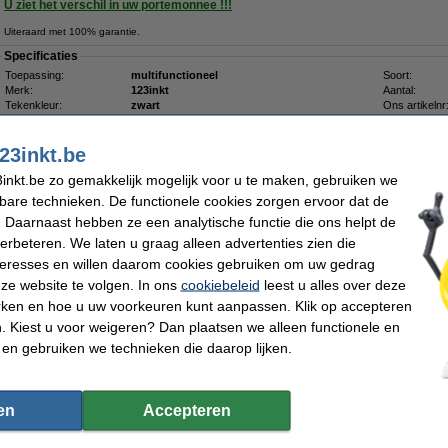
U ziet het verschil in uw portemonnee !!!
Uiteraard met 100% garantie.
Specificaties
Toepassing:
multifunctioneel
Soort:
Merk:
123inkt
Aantal:
Tekenkleur:
zwart
Ons artikelnr
Tapekleur:
transparant
Nummer:
Afmetingen:
6 mm x 8 m (BxL)
23inkt.be
Tip
inkt.be zo gemakkelijk mogelijk voor u te maken, gebruiken we
Wij adviseren u om deze tape i.p.v. het originele tape te nemen.
kbare technieken. De functionele cookies zorgen ervoor dat de
 Daarnaast hebben ze een analytische functie die ons helpt de
Morgen in huis
verbeteren. We laten u graag alleen advertenties zien die
€ 33,50
nteresses en willen daarom cookies gebruiken om uw gedrag
 27,69 excl. 21% btw
ze website te volgen. In ons
cookiebeleid
leest u alles over deze
rken en hoe u uw voorkeuren kunt aanpassen. Klik op accepteren
ar op rij 'Beste webwinkel'
Meer dan 5 miljoen klanten
92% raadt 123inkt.b
 Kiest u voor weigeren? Dan plaatsen we alleen functionele en
 en gebruiken we technieken die daarop lijken.
ervangt Brother TZe 6 mm tape multipack (zwart op wit, zwart op transpa
Aanbieding:
en
Accepteren
Breng snel orde en duidelijkheid in huis, op kantoor of in uw magazijn met de Aa
vervangt Brother TZe 6 mm tape multipack (zwart op wit, zwart op transparant en 
zijn geschikt voor allerlei toepassingen. Geef bijvoorbeeld potjes met kruiden ee