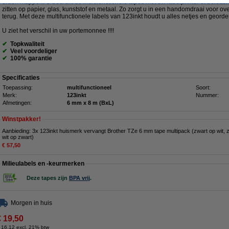
orden mappen. U bedrukt de multifunctionele tapes met uw labelprinter of beletter
zitten op papier, glas, kunststof en metaal. Zo zorgt u in een handomdraai voor ove
terug. Met deze multifunctionele labels van 123inkt houdt u alles netjes en georde
U ziet het verschil in uw portemonnee !!!!
✔
Topkwaliteit
✔
Veel voordeliger
✔
100% garantie
Specificaties
Toepassing:
multifunctioneel
Soort:
Merk:
123inkt
Nummer:
Afmetingen:
6 mm x 8 m (BxL)
Winstpakker!
Aanbieding: 3x 123inkt huismerk vervangt Brother TZe 6 mm tape multipack (zwart op wit, 
wit op zwart)
€ 57,50
Milieulabels en -keurmerken
Deze tapes zijn
BPA vrij
.
Morgen in huis
€ 19,50
 16,12 excl. 21% btw