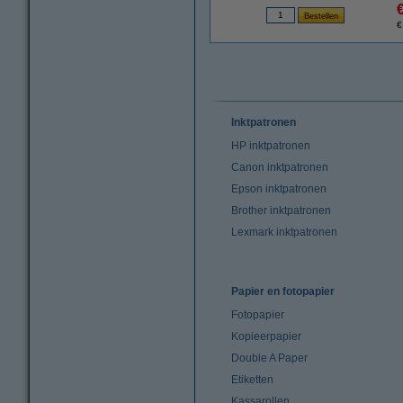
€
Inktpatronen
HP inktpatronen
Canon inktpatronen
Epson inktpatronen
Brother inktpatronen
Lexmark inktpatronen
Papier en fotopapier
Fotopapier
Kopieerpapier
Double A Paper
Etiketten
Kassarollen