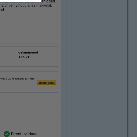
ingsprinter. De tapes blijven goed
rzicht en vindt u alles makkelijk
nd.
gelamineerd
TZe-211
zwart op transparant en
Direct leverbaar