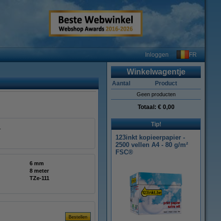
FR
Inloggen
Winkelwagentje
Aantal
Product
Geen producten
Totaal:
€ 0,00
Tip!
r.
123inkt kopieerpapier -
2500 vellen A4 - 80 g/m²
FSC®
6 mm
8 meter
TZe-111