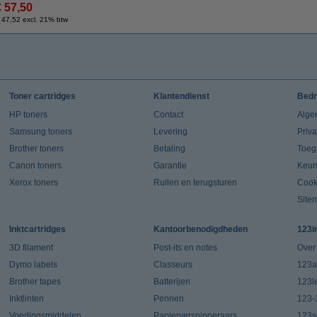
€ 57,50
 47,52 excl. 21% btw
Toner cartridges
Klantendienst
Bedr
HP toners
Contact
Alge
Samsung toners
Levering
Priv
Brother toners
Betaling
Toeg
Canon toners
Garantie
Keur
Xerox toners
Ruilen en terugsturen
Cook
Site
Inktcartridges
Kantoorbenodigdheden
123i
3D filament
Post-its en notes
Over
Dymo labels
Classeurs
123a
Brother tapes
Batterijen
123l
Inktlinten
Pennen
123-
Voedingsmiddelen
Papierversnipperaars
123s