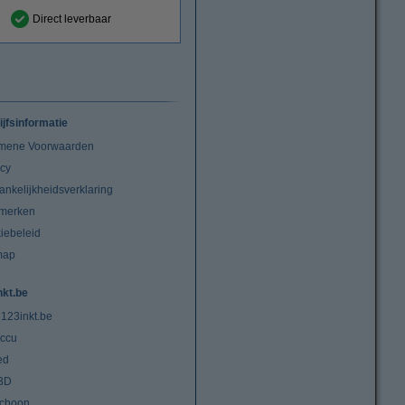
Direct leverbaar
ijfsinformatie
mene Voorwaarden
acy
ankelijkheidsverklaring
merken
iebeleid
map
nkt.be
 123inkt.be
ccu
ed
3D
choon