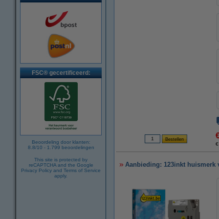
FSC® gecertificeerd:
Beoordeling door klanten:
€
8.8
/
10
-
1.799
beoordelingen
This site is protected by
Aanbieding: 123inkt huismerk 
reCAPTCHA and the Google
Privacy Policy
and
Terms of Service
apply.