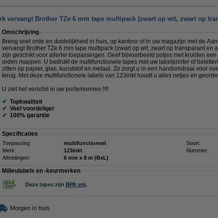
k vervangt Brother TZe 6 mm tape multipack (zwart op wit, zwart op tran
Omschrijving
Breng snel orde en duidelijkheid in huis, op kantoor of in uw magazijn met de Aa
vervangt Brother TZe 6 mm tape multipack (zwart op wit, zwart op transparant en 
zijn geschikt voor allerlei toepassingen. Geef bijvoorbeeld potjes met kruiden ee
orden mappen. U bedrukt de multifunctionele tapes met uw labelprinter of beletter
zitten op papier, glas, kunststof en metaal. Zo zorgt u in een handomdraai voor ove
terug. Met deze multifunctionele labels van 123inkt houdt u alles netjes en georde
U ziet het verschil in uw portemonnee !!!!
✔
Topkwaliteit
✔
Veel voordeliger
✔
100% garantie
Specificaties
Toepassing:
multifunctioneel
Soort:
Merk:
123inkt
Nummer:
Afmetingen:
6 mm x 8 m (BxL)
Milieulabels en -keurmerken
Deze tapes zijn
BPA vrij
.
Morgen in huis