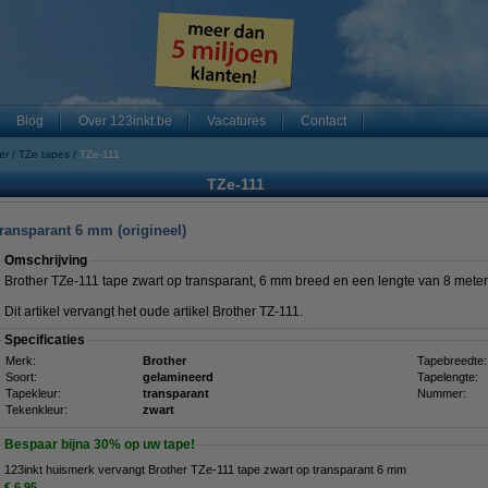
Blog
Over 123inkt.be
Vacatures
Contact
er
TZe tapes
TZe-111
TZe-111
transparant 6 mm (origineel)
Omschrijving
Brother TZe-111 tape zwart op transparant, 6 mm breed en een lengte van 8 mete
Dit artikel vervangt het oude artikel Brother TZ-111.
Specificaties
Merk:
Brother
Tapebreedte:
Soort:
gelamineerd
Tapelengte:
Tapekleur:
transparant
Nummer:
Tekenkleur:
zwart
Bespaar bijna
30%
op uw tape!
123inkt huismerk vervangt Brother TZe-111 tape zwart op transparant 6 mm
€ 6,95