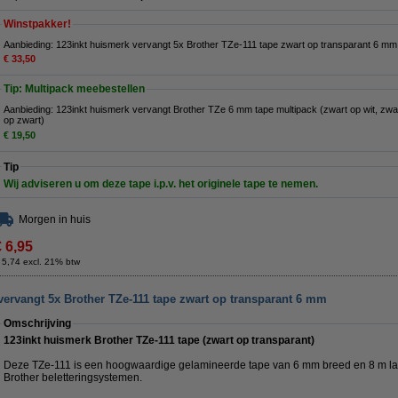
Winstpakker!
Aanbieding: 123inkt huismerk vervangt 5x Brother TZe-111 tape zwart op transparant 6 m
€ 33,50
Tip: Multipack meebestellen
Aanbieding: 123inkt huismerk vervangt Brother TZe 6 mm tape multipack (zwart op wit, zwar
op zwart)
€ 19,50
Tip
Wij adviseren u om deze tape i.p.v. het originele tape te nemen.
Morgen in huis
€ 6,95
 5,74 excl. 21% btw
vervangt 5x Brother TZe-111 tape zwart op transparant 6 mm
Omschrijving
123inkt huismerk Brother TZe-111 tape (zwart op transparant)
Deze TZe-111 is een hoogwaardige gelamineerde tape van 6 mm breed en 8 m la
Brother beletteringsystemen.