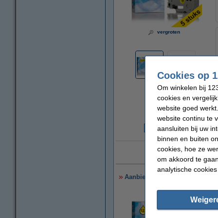
vergroten
Cookies op 1
Om winkelen bij 123
cookies en vergelij
website goed werkt.
website continu te 
aansluiten bij uw i
€
binnen en buiten on
cookies, hoe ze we
10 ja
om akkoord te gaan.
analytische cookies
Aanbieding: 123inkt huismerk v
Weiger