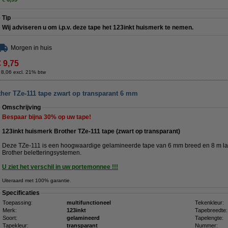
Tip
Wij adviseren u om i.p.v. deze tape het 123inkt huismerk te nemen.
Morgen in huis
€ 9,75
 8,06 excl. 21% btw
ther TZe-111 tape zwart op transparant 6 mm
Omschrijving
Bespaar bijna
30%
op uw tape!
123inkt huismerk Brother TZe-111 tape (zwart op transparant)
Deze TZe-111 is een hoogwaardige gelamineerde tape van 6 mm breed en 8 m la
Brother beletteringsystemen.
U ziet het verschil in uw portemonnee !!!
Uiteraard met 100% garantie.
Specificaties
Toepassing:
multifunctioneel
Tekenkleur:
Merk:
123inkt
Tapebreedte:
Soort:
gelamineerd
Tapelengte:
Tapekleur:
transparant
Nummer: