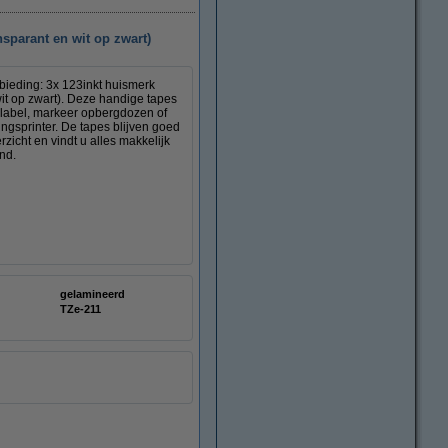
sparant en wit op zwart)
nbieding: 3x 123inkt huismerk
wit op zwart). Deze handige tapes
n label, markeer opbergdozen of
ingsprinter. De tapes blijven goed
rzicht en vindt u alles makkelijk
nd.
gelamineerd
TZe-211