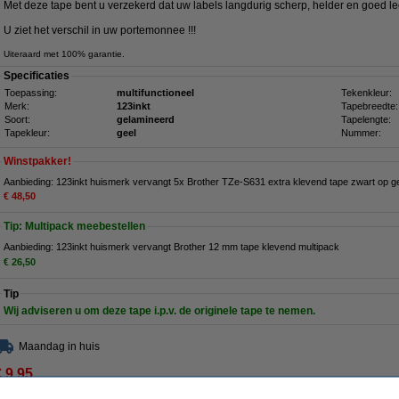
Met deze tape bent u verzekerd dat uw labels langdurig scherp, helder en goed le
U ziet het verschil in uw portemonnee !!!
Uiteraard met 100% garantie.
Specificaties
Toepassing:
multifunctioneel
Tekenkleur:
Merk:
123inkt
Tapebreedte:
Soort:
gelamineerd
Tapelengte:
Tapekleur:
geel
Nummer:
Winstpakker!
Aanbieding: 123inkt huismerk vervangt 5x Brother TZe-S631 extra klevend tape zwart op 
€ 48,50
Tip: Multipack meebestellen
Aanbieding: 123inkt huismerk vervangt Brother 12 mm tape klevend multipack
€ 26,50
Tip
Wij adviseren u om deze tape i.p.v. de originele tape te nemen.
Maandag in huis
€ 9,95
 8,22 excl. 21% btw