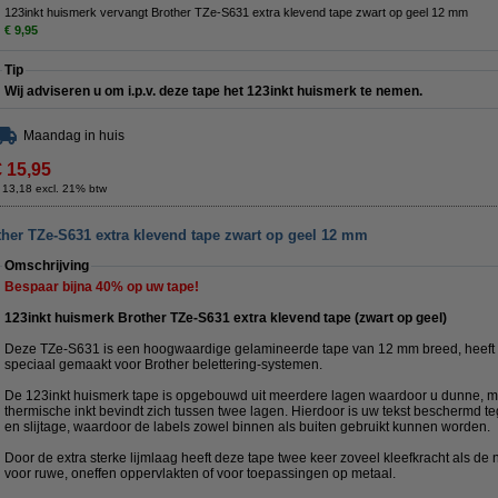
123inkt huismerk vervangt Brother TZe-S631 extra klevend tape zwart op geel 12 mm
€ 9,95
Tip
Wij adviseren u om i.p.v. deze tape het 123inkt huismerk te nemen.
Maandag in huis
€ 15,95
 13,18 excl. 21% btw
ther TZe-S631 extra klevend tape zwart op geel 12 mm
Omschrijving
Bespaar bijna
40%
op uw tape!
123inkt huismerk Brother TZe-S631 extra klevend tape (zwart op geel)
Deze TZe-S631 is een hoogwaardige gelamineerde tape van 12 mm breed, heeft e
speciaal gemaakt voor Brother belettering-systemen.
De 123inkt huismerk tape is opgebouwd uit meerdere lagen waardoor u dunne, ma
thermische inkt bevindt zich tussen twee lagen. Hierdoor is uw tekst beschermd te
en slijtage, waardoor de labels zowel binnen als buiten gebruikt kunnen worden.
Door de extra sterke lijmlaag heeft deze tape twee keer zoveel kleefkracht als de
voor ruwe, oneffen oppervlakten of voor toepassingen op metaal.