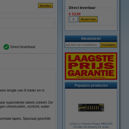
Direct leverbaar
€ 33,50
Nieuwsbrief
Direct leverbaar
Populaire producten
en lengte van 8 meter en is
ar supersterke labels creëert. De
gen chemicaliën, zonlicht, water
 normale tapes. Speciaal geschikt
123accu Xtreme Power MN1500
Penlite AA batterij 24 stuks