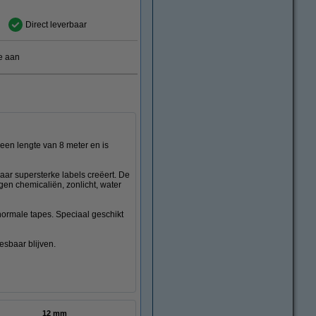
Direct leverbaar
e aan
en lengte van 8 meter en is
ar supersterke labels creëert. De
gen chemicaliën, zonlicht, water
 normale tapes. Speciaal geschikt
esbaar blijven.
12 mm