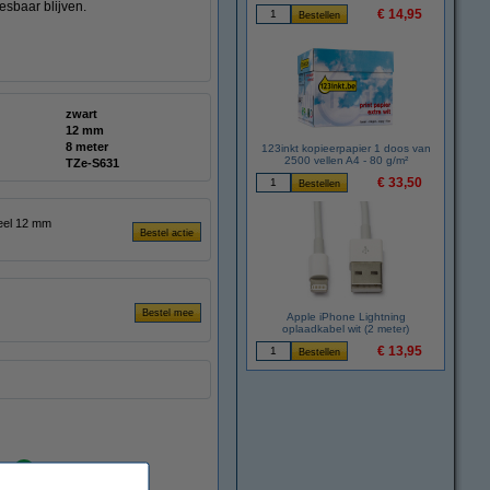
esbaar blijven.
€ 14,95
zwart
12 mm
8 meter
123inkt kopieerpapier 1 doos van
2500 vellen A4 - 80 g/m²
TZe-S631
€ 33,50
geel 12 mm
Apple iPhone Lightning
oplaadkabel wit (2 meter)
€ 13,95
Direct leverbaar