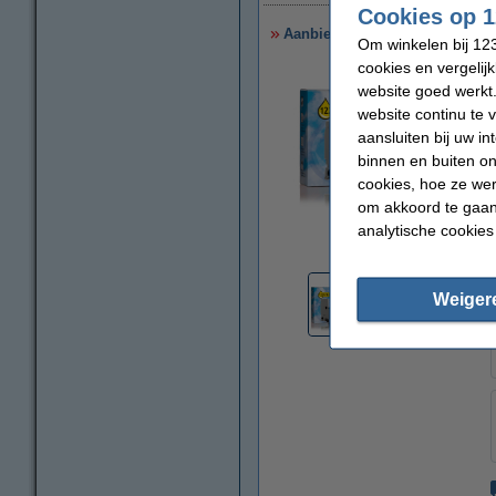
Cookies op 1
Aanbieding: 123inkt huismerk 
Om winkelen bij 123
cookies en vergelij
website goed werkt.
website continu te 
aansluiten bij uw i
binnen en buiten on
cookies, hoe ze we
om akkoord te gaan.
analytische cookies
vergroten
Weiger