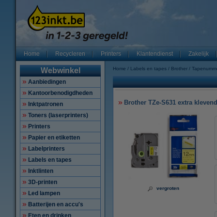
Home
Recycleren
Printers
Klantendienst
Zakelijk
Home
Labels en tapes
Brother
Tapenumm
Webwinkel
Aanbiedingen
Kantoorbenodigdheden
Brother TZe-S631 extra klevend
Inktpatronen
Toners (laserprinters)
Printers
Papier en etiketten
Labelprinters
Labels en tapes
Inktlinten
3D-printen
vergroten
Led lampen
Batterijen en accu's
Eten en drinken