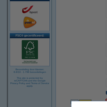
FSC® gecertificeerd:
Beoordeling door klanten:
8.8
/
10
-
1.799
beoordelingen
This site is protected by
reCAPTCHA and the Google
Privacy Policy
and
Terms of Service
apply.
€