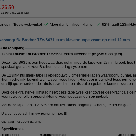
€ 26,50
 21,90 excl. 21% btw
ar op rij 'Beste webwinkel'
Meer dan 5 miljoen klanten
92% raadt 123inkt.b
vervangt 5x Brother TZe-S631 extra klevend tape zwart op geel 12 mm
Omschrijving
123inkt huismerk Brother TZe-S631 extra klevend tape (zwart op geel)
Deze TZe-S631 is een hoogwaardige gelamineerde tape van 12 mm breed, heeft e
speciaal gemaakt voor Brother belettering-systemen.
De 123inkt huismerk tape is opgebouwd uit meerdere lagen waardoor u dunne, ma
thermische inkt bevindt zich tussen twee lagen. Hierdoor is uw tekst beschermd te
en slijtage, waardoor de labels zowel binnen als buiten gebruikt kunnen worden.
Door de extra sterke lijmlaag heeft deze tape twee keer zoveel kleefkracht als de
voor ruwe, oneffen oppervlakten of voor toepassingen op metaal.
Met deze tape bent u verzekerd dat uw labels langdurig scherp, helder en goed le
U ziet het verschil in uw portemonnee !!!
Uiteraard met 100% garantie.
Specificaties
Toepassing:
multifunctioneel
Tapebreedte: