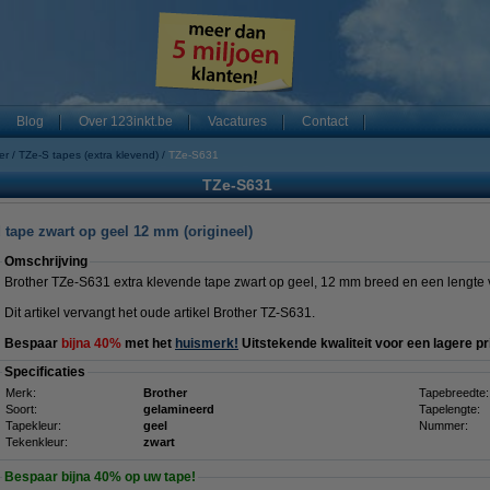
Blog
Over 123inkt.be
Vacatures
Contact
er
TZe-S tapes (extra klevend)
TZe-S631
TZe-S631
 tape zwart op geel 12 mm (origineel)
Omschrijving
Brother TZe-S631 extra klevende tape zwart op geel, 12 mm breed en een lengte 
Dit artikel vervangt het oude artikel Brother TZ-S631.
Bespaar
bijna 40%
met het
huismerk!
Uitstekende kwaliteit voor een lagere pri
Specificaties
Merk:
Brother
Tapebreedte:
Soort:
gelamineerd
Tapelengte:
Tapekleur:
geel
Nummer:
Tekenkleur:
zwart
Bespaar bijna
40%
op uw tape!