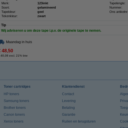
Merk:
123inkt
Tapelengte:
Soort:
gelamineerd
Nummer:
Tapekleur:
geel
Ons artikelnr
Tekenkleur:
zwart
Tip
Wij adviseren u om deze tape i.p.v. de originele tape te nemen.
Maandag in huis
€ 48,50
 40,08 excl. 21% btw
Toner cartridges
Klantendienst
Bedr
HP toners
Contact
Alge
Samsung toners
Levering
Priv
Brother toners
Betaling
Toeg
Canon toners
Garantie
Keur
Xerox toners
Ruilen en terugsturen
Cook