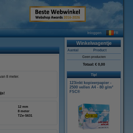
FR
Inloggen
Winkelwagentje
Aantal
Product
Geen producten
Totaal:
€ 0,00
Tip!
van 8 meter.
123inkt kopieerpapier -
2500 vellen A4 - 80 g/m²
FSC®
js!
12 mm
8 meter
TZe-S631