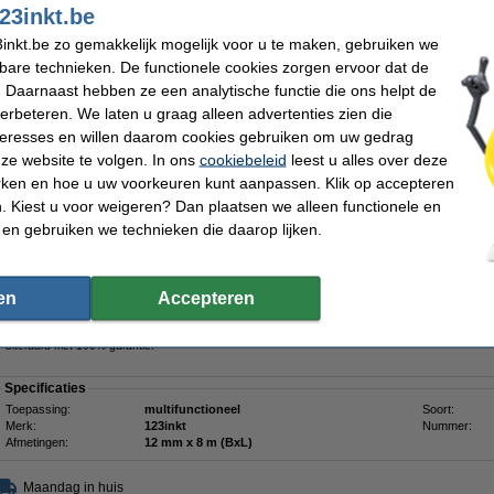
23inkt.be
vervangt Brother 12 mm tape klevend multipack
inkt.be zo gemakkelijk mogelijk voor u te maken, gebruiken we
Omschrijving
kbare technieken. De functionele cookies zorgen ervoor dat de
Profiteer van deze aanbieding en haal een complete set met extra klevende tapes
 Daarnaast hebben ze een analytische functie die ons helpt de
(zwart op wit), TZe-S631 (zwart op geel) en TZe-S131 (zwart op transparant) tape
verbeteren. We laten u graag alleen advertenties zien die
De TZe-S231, TZe-S631 en TZe-S131 zijn hoogwaardige gelamineerde tapes va
nteresses en willen daarom cookies gebruiken om uw gedrag
lengte van 8 meter en zijn speciaal gemaakt voor Brother beletteringsystemen.
ze website te volgen. In ons
cookiebeleid
leest u alles over deze
De 123inkt huismerktapes zijn opgebouwd uit meerdere lagen waardoor u dunne, 
rken en hoe u uw voorkeuren kunt aanpassen. Klik op accepteren
De thermische inkt bevindt zich tussen twee lagen. Hierdoor is uw tekst beschermd
 Kiest u voor weigeren? Dan plaatsen we alleen functionele en
water en slijtage, waardoor de labels zowel binnen als buiten gebruikt kunnen wo
 en gebruiken we technieken die daarop lijken.
Door de extra sterke lijmlaag hebben deze tapes twee keer zoveel kleefkracht als
geschikt voor ruwe, oneffen oppervlakten of voor toepassingen op metaal.
Met deze tapes bent u verzekerd dat uw labels langdurig scherp, helder en goed l
en
Accepteren
U ziet het verschil in uw portemonnee !!!
Uiteraard met 100% garantie.
Specificaties
Toepassing:
multifunctioneel
Soort:
Merk:
123inkt
Nummer:
Afmetingen:
12 mm x 8 m (BxL)
Maandag in huis