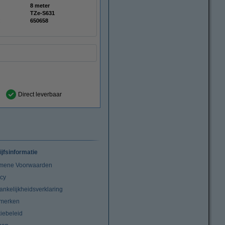
8 meter
TZe-S631
:
650658
Direct leverbaar
ijfsinformatie
mene Voorwaarden
acy
ankelijkheidsverklaring
merken
iebeleid