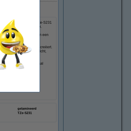
 in huis. U ontvangt de TZe-S231
s van het 123inkt huismerk.
n 12 mm breed. Ze hebben een
maar supersterke labels creëert.
 tegen chemicaliën, zonlicht,
rden.
 de normale tapes. Speciaal
eesbaar blijven.
gelamineerd
TZe-S231