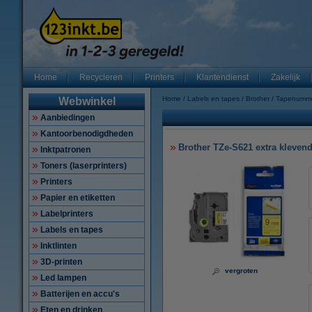
Home
Recycleren
Printers
Klantendienst
Zakelijk
Home
Labels en tapes
Brother
Tapenumm
Webwinkel
Aanbiedingen
Kantoorbenodigdheden
Brother TZe-S621 extra klevend
Inktpatronen
Toners (laserprinters)
Printers
Papier en etiketten
Labelprinters
Labels en tapes
Inktlinten
3D-printen
vergroten
Led lampen
Batterijen en accu's
Eten en drinken