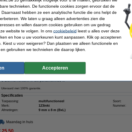
vervangt Brother 9 mm tape klevend multipack
kbare technieken. De functionele cookies zorgen ervoor dat de
 Daarnaast hebben ze een analytische functie die ons helpt de
Omschrijving
verbeteren. We laten u graag alleen advertenties zien die
Profiteer van deze aanbieding en haal een complete set met extra klevende tapes
(zwart op wit), TZe-S121 (zwart op transparant) en TZe-S621 (zwart op geel) tape
nteresses en willen daarom cookies gebruiken om uw gedrag
ze website te volgen. In ons
cookiebeleid
leest u alles over deze
De TZe-S221, TZe-S121 en TZe-S621 zijn hoogwaardige gelamineerde tapes va
lengte van 8 meter en zijn speciaal gemaakt voor Brother beletteringsystemen.
rken en hoe u uw voorkeuren kunt aanpassen. Klik op accepteren
 Kiest u voor weigeren? Dan plaatsen we alleen functionele en
De 123inkt huismerktapes zijn opgebouwd uit meerdere lagen waardoor u dunne, 
De thermische inkt bevindt zich tussen twee lagen. Hierdoor is uw tekst beschermd
 en gebruiken we technieken die daarop lijken.
water en slijtage, waardoor de labels zowel binnen als buiten gebruikt kunnen wo
Door de extra sterke lijmlaag hebben deze tapes twee keer zoveel kleefkracht als
geschikt voor ruwe, oneffen oppervlakten of voor toepassingen op metaal.
en
Accepteren
Met deze tapes bent u verzekerd dat uw labels langdurig scherp, helder en goed l
U ziet het verschil in uw portemonnee !!!
Uiteraard met 100% garantie.
Specificaties
Toepassing:
multifunctioneel
Soort:
Merk:
123inkt
Nummer:
Afmetingen:
9 mm x 8 m (BxL)
Maandag in huis
€ 25,50