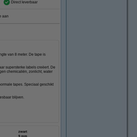
Direct leverbaar
e aan
te van 8 meter. De tape is
r supersterke labels creëert. De
gen chemicaliën, zonlicht, water
 normale tapes. Speciaal geschikt
esbaar blijven.
zwart
9 mm