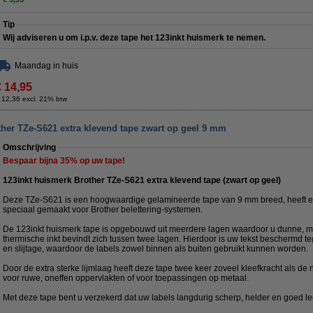
Tip
Wij adviseren u om i.p.v. deze tape het 123inkt huismerk te nemen.
Maandag in huis
€ 14,95
 12,36 excl. 21% btw
ther TZe-S621 extra klevend tape zwart op geel 9 mm
Omschrijving
Bespaar bijna
35%
op uw tape!
123inkt huismerk Brother TZe-S621 extra klevend tape (zwart op geel)
Deze TZe-S621 is een hoogwaardige gelamineerde tape van 9 mm breed, heeft ee
speciaal gemaakt voor Brother belettering-systemen.
De 123inkt huismerk tape is opgebouwd uit meerdere lagen waardoor u dunne, ma
thermische inkt bevindt zich tussen twee lagen. Hierdoor is uw tekst beschermd te
en slijtage, waardoor de labels zowel binnen als buiten gebruikt kunnen worden.
Door de extra sterke lijmlaag heeft deze tape twee keer zoveel kleefkracht als de
voor ruwe, oneffen oppervlakten of voor toepassingen op metaal.
Met deze tape bent u verzekerd dat uw labels langdurig scherp, helder en goed le