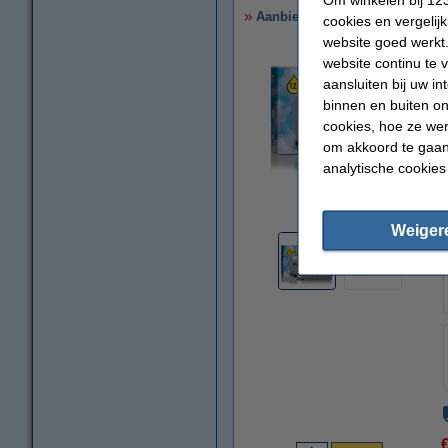
Aanbieding: 123inkt huismerk 
cookies en vergelij
website goed werkt.
website continu te 
aansluiten bij uw i
binnen en buiten on
cookies, hoe ze we
om akkoord te gaan.
analytische cookies
vergroten
Weiger