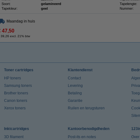
Soort:
gelamineerd
Tapelengte:
Tapekleur:
geel
Nummer:
Maandag in huis
€ 47,50
 39,26 excl. 21% btw
Toner cartridges
Klantendienst
Bedr
HP toners
Contact
Alge
Samsung toners
Levering
Priv
Brother toners
Betaling
Toeg
Canon toners
Garantie
Keur
Xerox toners
Ruilen en terugsturen
Cook
Site
Inktcartridges
Kantoorbenodigdheden
123i
3D filament
Post-its en notes
Over