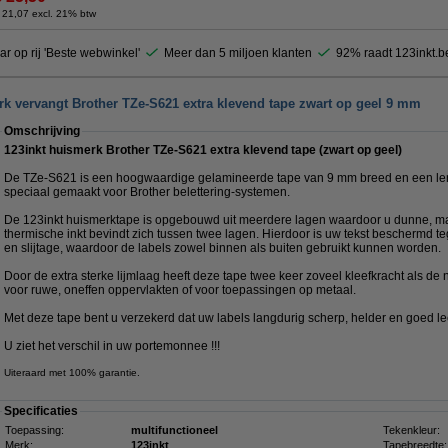
 21,07 excl. 21% btw
ar op rij 'Beste webwinkel'
Meer dan 5 miljoen klanten
92% raadt 123inkt.b
rk vervangt Brother TZe-S621 extra klevend tape zwart op geel 9 mm
Omschrijving
123inkt huismerk Brother TZe-S621 extra klevend tape (zwart op geel)
De TZe-S621 is een hoogwaardige gelamineerde tape van 9 mm breed en een leng
speciaal gemaakt voor Brother belettering-systemen.
De 123inkt huismerktape is opgebouwd uit meerdere lagen waardoor u dunne, maa
thermische inkt bevindt zich tussen twee lagen. Hierdoor is uw tekst beschermd te
en slijtage, waardoor de labels zowel binnen als buiten gebruikt kunnen worden.
Door de extra sterke lijmlaag heeft deze tape twee keer zoveel kleefkracht als de
voor ruwe, oneffen oppervlakten of voor toepassingen op metaal.
Met deze tape bent u verzekerd dat uw labels langdurig scherp, helder en goed le
U ziet het verschil in uw portemonnee !!!
Uiteraard met 100% garantie.
Specificaties
Toepassing:
multifunctioneel
Tekenkleur:
Merk:
123inkt
Tapebreedte: