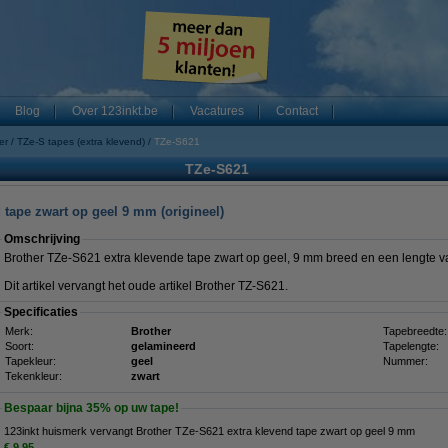
Blog
Over 123inkt.be
Vacatures
Contact
er
TZe-S tapes (extra klevend)
TZe-S621
TZe-S621
 tape zwart op geel 9 mm (origineel)
Omschrijving
Brother TZe-S621 extra klevende tape zwart op geel, 9 mm breed en een lengte v
Dit artikel vervangt het oude artikel Brother TZ-S621.
Specificaties
Merk:
Brother
Tapebreedte:
Soort:
gelamineerd
Tapelengte:
Tapekleur:
geel
Nummer:
Tekenkleur:
zwart
Bespaar bijna
35%
op uw tape!
123inkt huismerk vervangt Brother TZe-S621 extra klevend tape zwart op geel 9 mm
€ 9,95