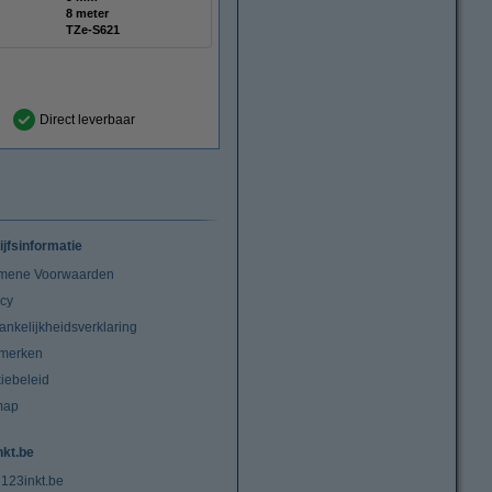
8 meter
TZe-S621
Direct leverbaar
ijfsinformatie
mene Voorwaarden
acy
ankelijkheidsverklaring
merken
iebeleid
map
nkt.be
 123inkt.be