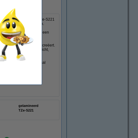
 in huis. U ontvangt de TZe-S221
s van het 123inkt huismerk.
n 9 mm breed. Ze hebben een
maar supersterke labels creëert.
 tegen chemicaliën, zonlicht,
rden.
 de normale tapes. Speciaal
eesbaar blijven.
gelamineerd
TZe-S221