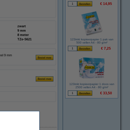
€ 14,95
zwart
9 mm
8 meter
TZe-S621
123inkt kopieerpapier 1 pak van
500 vellen A4 - 80 g/m²
€ 7,25
geel 9 mm
123inkt kopieerpapier 1 doos van
2500 vellen A4 - 80 g/m²
€ 33,50
Direct leverbaar