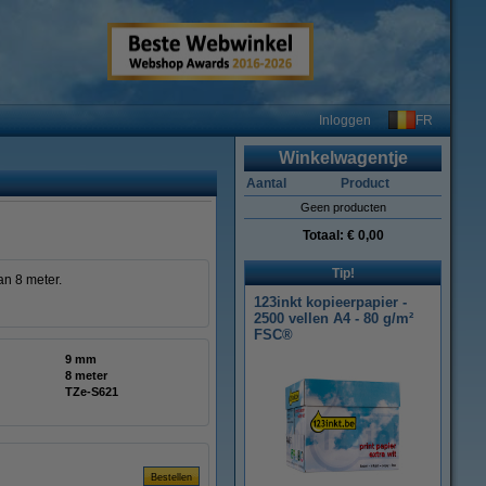
FR
Inloggen
Winkelwagentje
Aantal
Product
Geen producten
Totaal:
€ 0,00
Tip!
an 8 meter.
123inkt kopieerpapier -
2500 vellen A4 - 80 g/m²
FSC®
9 mm
8 meter
TZe-S621