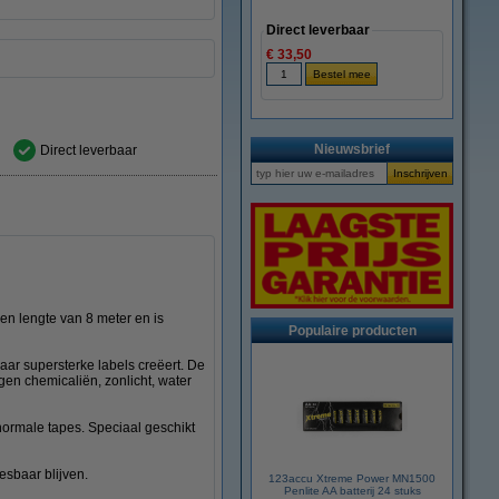
Direct leverbaar
€ 33,50
Nieuwsbrief
Direct leverbaar
n lengte van 8 meter en is
Populaire producten
ar supersterke labels creëert. De
gen chemicaliën, zonlicht, water
 normale tapes. Speciaal geschikt
esbaar blijven.
123accu Xtreme Power MN1500
Penlite AA batterij 24 stuks