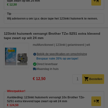
tape zwart op wit 24 mm
€ 12,50
Tip
Wij adviseren u om i.p.v. deze tape het 123inkt huismerk te nemen.
123inkt huismerk vervangt Brother TZe-S251 extra klevend
tape zwart op wit 24 mm
multifunctioneel
123inkt
gelamineerd
wit
Bekijk de specificaties en omschrijving
Bespaar ruim
35%
op uw tape!
Direct leverbaar
Maandag in huis
€ 12,50
Bestellen
Winstpakker!
Aanbieding: 123inkt huismerk vervangt 10x Brother TZe-
S251 extra klevend tape zwart op wit 24 mm
€ 124,50