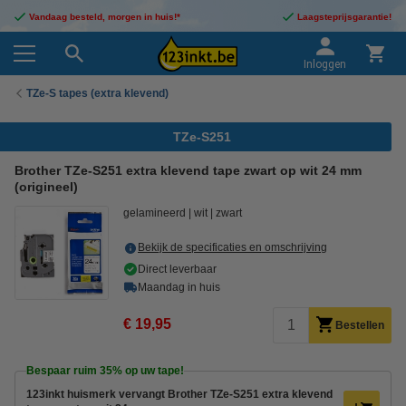
Vandaag besteld, morgen in huis!*
Laagsteprijsgarantie!
Inloggen
TZe-S tapes (extra klevend)
TZe-S251
Brother TZe-S251 extra klevend tape zwart op wit 24 mm
(origineel)
gelamineerd
wit
zwart
Bekijk de specificaties en omschrijving
Direct leverbaar
Maandag in huis
€ 19,95
Bestellen
Bespaar ruim
35%
op uw tape!
123inkt huismerk vervangt Brother TZe-S251 extra klevend