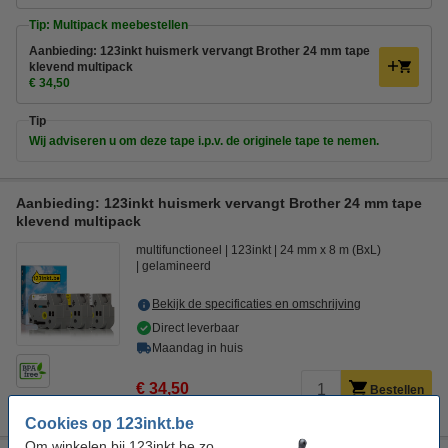
Tip: Multipack meebestellen
Aanbieding: 123inkt huismerk vervangt Brother 24 mm tape
klevend multipack
€ 34,50
Tip
Wij adviseren u om deze tape i.p.v. de originele tape te nemen.
Aanbieding: 123inkt huismerk vervangt Brother 24 mm tape
klevend multipack
multifunctioneel
123inkt
24 mm x 8 m (BxL)
gelamineerd
Bekijk de specificaties en omschrijving
Direct leverbaar
Maandag in huis
€ 34,50
Bestellen
Cookies op 123inkt.be
Om winkelen bij 123inkt.be zo