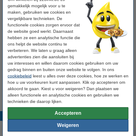
Aanbieding: 5x 123inkt huismerk vervangt Brother TZe-S251
gemakkelijk mogelijk voor u te
extra klevend tape zwart op wit 24 mm
maken, gebruiken we cookies en
vergelijkbare technieken. De
multifunctioneel
123inkt
gelamineerd
wit
functionele cookies zorgen ervoor dat
Bekijk de specificaties en omschrijving
de website goed werkt. Daarnaast
Direct leverbaar
hebben ze een analytische functie die
Maandag in huis
ons helpt de website continu te
verbeteren. We laten u graag alleen
Prijs per meter
€ 1,50
advertenties zien die aansluiten bij
uw interesses en willen daarom cookies gebruiken om uw
€ 59,95
Bestellen
gedrag binnen en buiten onze website te volgen. In ons
cookiebeleid
leest u alles over deze cookies, hoe ze werken en
Tip
hoe u uw voorkeuren kunt aanpassen. Klik op accepteren om
akkoord te gaan. Kiest u voor weigeren? Dan plaatsen we
Wij adviseren u om deze tape i.p.v. de originele tape te nemen.
alleen functionele en analytische cookies en gebruiken we
technieken die daarop lijken.
Accepteren
Populaire producten
Weigeren