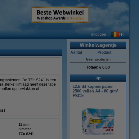
FR
Inloggen
Winkelwagentje
Aantal
Product
Geen producten
Totaal:
€ 0,00
Tip!
eringsystemen. De TZe-S241 is een
a sterke lijmlaag heeft deze tape
123inkt kopieerpapier -
oneffen oppervlakken of
2500 vellen A4 - 80 g/m²
FSC®
js!
18 mm
8 meter
TZe-S241