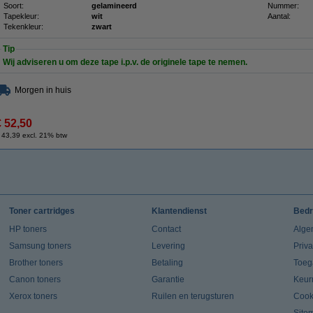
Soort:
gelamineerd
Nummer:
Tapekleur:
wit
Aantal:
Tekenkleur:
zwart
Tip
Wij adviseren u om deze tape i.p.v. de originele tape te nemen.
Morgen in huis
€ 52,50
 43,39 excl. 21% btw
Toner cartridges
Klantendienst
Bedr
HP toners
Contact
Alge
Samsung toners
Levering
Priv
Brother toners
Betaling
Toeg
Canon toners
Garantie
Keur
Xerox toners
Ruilen en terugsturen
Cook