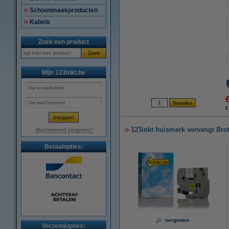
Schoonmaakproducten
Kabels
Zoek een product
Zoek
Mijn 123inkt.be
€
123inkt huismerk vervangt Bro
Wachtwoord vergeten?
Betaalopties:
vergroten
Verzendopties: