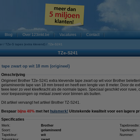
Blog
Over 123inkt.be
Vacatures
Contact
er
TZe-S tapes (extra klevend)
TZe-S241
TZe-S241
 tape zwart op wit 18 mm (origineel)
Omschrijving
Origineel Brother TZe-S241 extra klevende tape zwart op wit voor Brother belett
gelamineerde tape van 18 mm breed en heeft een lengte van 8 meter. Door de extr
twee keer zo veel kleefkracht als de normale tapes. Speciaal geschikt voor ruwe, 
voor toepassingen op metaal zowel voor binnen als buiten.
Dit artikel vervangt het artikel Brother TZ-S241.
Bespaar
bijna 40%
met het
huismerk!
Uitstekende kwaliteit voor een lagere pri
Specificaties
Merk:
Brother
Tapebreedte:
Soort:
gelamineerd
Tapelengte:
Tapekleur:
wit
Nummer:
Tekenkleur:
zwart