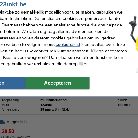
23inkt.be
Omschrijving
inkt.be zo gemakkelijk mogelijk voor u te maken, gebruiken we
Profiteer van deze aanbieding en haal een complete set met extra klevende tapes
kbare technieken. De functionele cookies zorgen ervoor dat de
(zwart op wit), TZe-S641 (zwart op geel) en TZe-S141 (zwart op transparant) tape
 Daarnaast hebben ze een analytische functie die ons helpt de
De TZe-S241, TZe-S641 en TZe-S141 zijn hoogwaardige gelamineerde tapes va
verbeteren. We laten u graag alleen advertenties zien die
lengte van 8 meter en zijn speciaal gemaakt voor Brother beletteringsystemen.
nteresses en willen daarom cookies gebruiken om uw gedrag
De 123inkt huismerktapes zijn opgebouwd uit meerdere lagen waardoor u dunne, 
ze website te volgen. In ons
cookiebeleid
leest u alles over deze
De thermische inkt bevindt zich tussen twee lagen. Hierdoor is uw tekst beschermd
water en slijtage, waardoor de labels zowel binnen als buiten gebruikt kunnen wo
rken en hoe u uw voorkeuren kunt aanpassen. Klik op accepteren
 Kiest u voor weigeren? Dan plaatsen we alleen functionele en
Door de extra sterke lijmlaag hebben deze tapes twee keer zoveel kleefkracht als
geschikt voor ruwe, oneffen oppervlakten of voor toepassingen op metaal.
 en gebruiken we technieken die daarop lijken.
Met deze tapes bent u verzekerd dat uw labels langdurig scherp, helder en goed l
U ziet het verschil in uw portemonnee !!!
en
Accepteren
Uiteraard met 100% garantie.
Specificaties
Toepassing:
multifunctioneel
Soort:
Merk:
123inkt
Nummer:
Afmetingen:
18 mm x 8 m (BxL)
Morgen in huis
€ 29,50
 24,38 excl. 21% btw