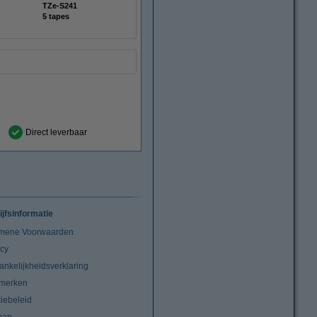
TZe-S241
5 tapes
Direct leverbaar
ijfsinformatie
mene Voorwaarden
acy
ankelijkheidsverklaring
merken
iebeleid