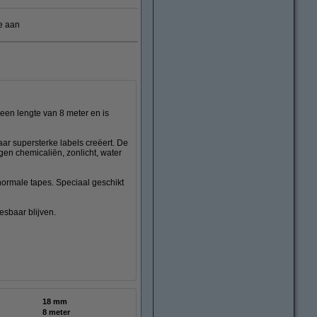
e aan
en lengte van 8 meter en is
r supersterke labels creëert. De
gen chemicaliën, zonlicht, water
 normale tapes. Speciaal geschikt
esbaar blijven.
18 mm
8 meter