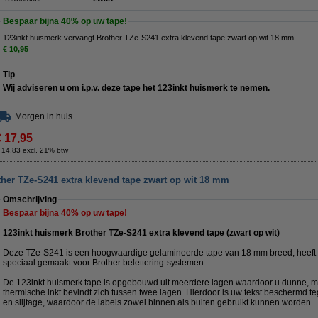
Bespaar bijna
40%
op uw tape!
123inkt huismerk vervangt Brother TZe-S241 extra klevend tape zwart op wit 18 mm
€ 10,95
Tip
Wij adviseren u om i.p.v. deze tape het 123inkt huismerk te nemen.
Morgen in huis
€ 17,95
 14,83 excl. 21% btw
ther TZe-S241 extra klevend tape zwart op wit 18 mm
Omschrijving
Bespaar bijna
40%
op uw tape!
123inkt huismerk Brother TZe-S241 extra klevend tape (zwart op wit)
Deze TZe-S241 is een hoogwaardige gelamineerde tape van 18 mm breed, heeft e
speciaal gemaakt voor Brother belettering-systemen.
De 123inkt huismerk tape is opgebouwd uit meerdere lagen waardoor u dunne, ma
thermische inkt bevindt zich tussen twee lagen. Hierdoor is uw tekst beschermd te
en slijtage, waardoor de labels zowel binnen als buiten gebruikt kunnen worden.