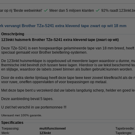
ar op rij 'Beste webwinkel'
Meer dan 5 miljoen klanten
92% raadt 123inkt.b
rk vervangt Brother TZe-S241 extra klevend tape zwart op wit 18 mm
Omschrijving
123inkt huismerk Brother TZe-S241 extra klevend tape (zwart op wit)
Deze TZe-S241 is een hoogwaardige gelamineerde tape van 18 mm breed, heeft e
speciaal gemaakt voor Brother belettering-systemen.
De 123inkt huismerktape is opgebouwd uit meerdere lagen waardoor u dunne, maa
thermische inkt bevindt zich tussen twee lagen. Hierdoor is uw tekst beschermd te
en slijtage, waardoor de labels zowel binnen als buiten gebruikt kunnen worden.
Door de extra sterke lijmlaag heeft deze tape twee keer zoveel kleefkracht als de
voor ruwe, oneffen oppervlakten of voor toepassingen op metaal.
Met deze tape bent u verzekerd dat uw labels langdurig scherp, helder en goed le
Deze aanbieding bevat 5 tapes.
U ziet het verschil in uw portemonnee !!!
Uiteraard met 100% garantie.
Specificaties
Toepassing:
multifunctioneel
Tapebreedte:
Merk:
123inkt
Tapelengte: