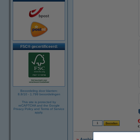
FSC® gecertificeerd:
Beoordeling door klanten:
8.8
/
10
-
1.799
beoordelingen
This site is protected by
reCAPTCHA and the Google
Privacy Policy
and
Terms of Service
apply.
€
Aanbieding: 123inkt huismerk 