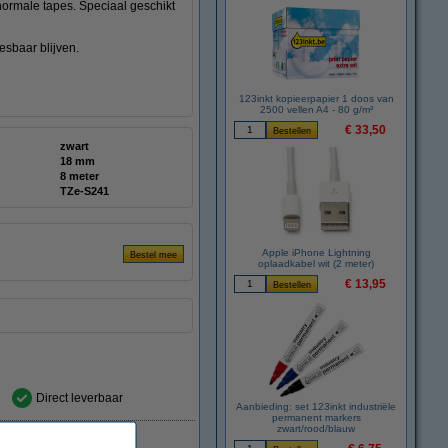
 normale tapes. Speciaal geschikt
esbaar blijven.
123inkt kopieerpapier 1 doos van
2500 vellen A4 - 80 g/m²
€ 33,50
zwart
18 mm
8 meter
TZe-S241
Apple iPhone Lightning
oplaadkabel wit (2 meter)
€ 13,95
Direct leverbaar
Aanbieding: set 123inkt industriële
permanent markers
zwart/rood/blauw