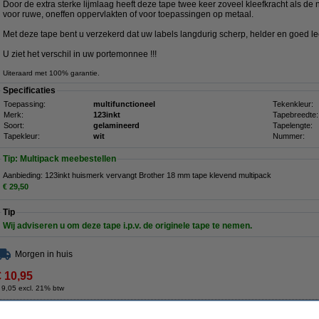
Door de extra sterke lijmlaag heeft deze tape twee keer zoveel kleefkracht als de
voor ruwe, oneffen oppervlakten of voor toepassingen op metaal.
Met deze tape bent u verzekerd dat uw labels langdurig scherp, helder en goed le
U ziet het verschil in uw portemonnee !!!
Uiteraard met 100% garantie.
Specificaties
Toepassing:
multifunctioneel
Tekenkleur:
Merk:
123inkt
Tapebreedte:
Soort:
gelamineerd
Tapelengte:
Tapekleur:
wit
Nummer:
Tip: Multipack meebestellen
Aanbieding: 123inkt huismerk vervangt Brother 18 mm tape klevend multipack
€ 29,50
Tip
Wij adviseren u om deze tape i.p.v. de originele tape te nemen.
Morgen in huis
€ 10,95
 9,05 excl. 21% btw
vervangt Brother 18 mm tape klevend multipack