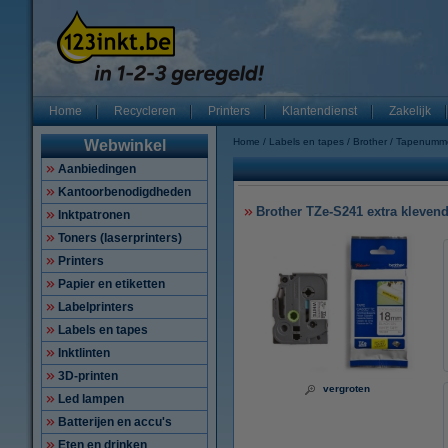
Home
Recycleren
Printers
Klantendienst
Zakelijk
Home
Labels en tapes
Brother
Tapenumm
Webwinkel
Aanbiedingen
Kantoorbenodigdheden
Brother TZe-S241 extra klevend
Inktpatronen
Toners (laserprinters)
Printers
Papier en etiketten
Labelprinters
Labels en tapes
Inktlinten
3D-printen
vergroten
Led lampen
Batterijen en accu's
Eten en drinken