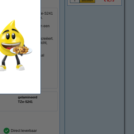
€ 6,75
 in huis. U ontvangt de TZe-S241
s van het 123inkt huismerk.
n 18 mm breed. Ze hebben een
maar supersterke labels creëert.
 tegen chemicaliën, zonlicht,
rden.
 de normale tapes. Speciaal
eesbaar blijven.
gelamineerd
TZe-S241
Direct leverbaar