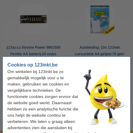
123accu Xtreme Power MN1500
Aanbieding: 10x 123inkt
Penlite AA batterij 24 stuks
cursusblok A4 gelijnd 70 g/m²
100 vellen
Cookies op 123inkt.be
€ 14,95
€ 26,55
Incl. 21% btw
Incl. 21% btw
Om winkelen bij 123inkt.be zo
gemakkelijk mogelijk voor u te
maken, gebruiken we cookies en
vergelijkbare technieken. De
functionele cookies zorgen ervoor dat
de website goed werkt. Daarnaast
hebben ze een analytische functie die
ons helpt de website continu te
verbeteren. We laten u graag alleen
advertenties zien die aansluiten bij