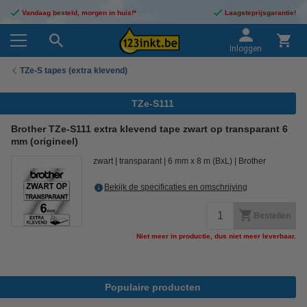
Vandaag besteld, morgen in huis!*
Laagsteprijsgarantie!
Inloggen
TZe-S tapes (extra klevend)
TZe-S111
Brother TZe-S111 extra klevend tape zwart op transparant 6
mm (origineel)
zwart
transparant
6 mm x 8 m (BxL)
Brother
Bekijk de specificaties en omschrijving
Bestellen
Niet meer in productie, dus niet meer leverbaar.
Populaire producten