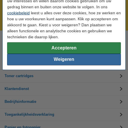
uw interesses en willen daarom cookies gebruiken om uw
Meer dan 5 miljoen klanten!
gedrag binnen en buiten onze website te volgen. In ons
cookiebeleid
leest u alles over deze cookies, hoe ze werken en
Voor 22.00 uur besteld, morgen in huis!
hoe u uw voorkeuren kunt aanpassen. Klik op accepteren om
Laagsteprijsgarantie!
akkoord te gaan. Kiest u voor weigeren? Dan plaatsen we
alleen functionele en analytische cookies en gebruiken we
technieken die daarop lijken.
Hulp nodig? Bel ons op +32 (0)9 39 64 123
Op werkdagen van 8.30 tot 17 uur
Accepteren
Weigeren
Inktpatronen
Toner cartridges
Klantendienst
Bedrijfsinformatie
Toegankelijkheidsverklaring
Papier en fotopapier