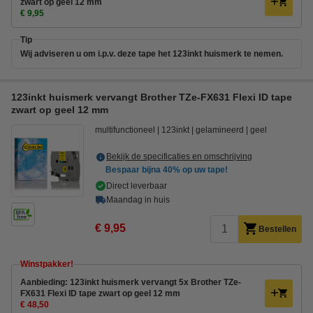
zwart op geel 12 mm
€ 9,95
Tip
Wij adviseren u om i.p.v. deze tape het 123inkt huismerk te nemen.
123inkt huismerk vervangt Brother TZe-FX631 Flexi ID tape
zwart op geel 12 mm
multifunctioneel
123inkt
gelamineerd
geel
Bekijk de specificaties en omschrijving
Bespaar bijna
40%
op uw tape!
Direct leverbaar
Maandag in huis
€ 9,95
Bestellen
Winstpakker!
Aanbieding: 123inkt huismerk vervangt 5x Brother TZe-
FX631 Flexi ID tape zwart op geel 12 mm
€ 48,50