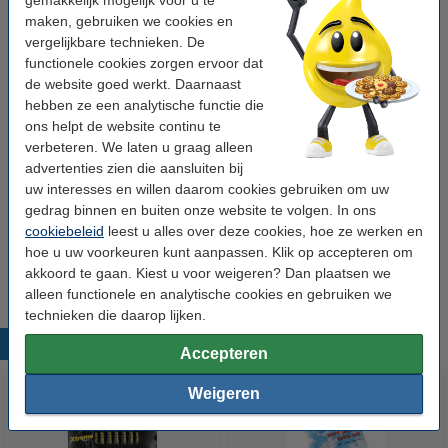
gemakkelijk mogelijk voor u te
Aanbieding: 123inkt huismerk vervangt 5x Brother TZe-
maken, gebruiken we cookies en
FX631 Flexi ID tape zwart op geel 12 mm
vergelijkbare technieken. De
multifunctioneel
123inkt
gelamineerd
geel
functionele cookies zorgen ervoor dat
de website goed werkt. Daarnaast
Bekijk de specificaties en omschrijving
hebben ze een analytische functie die
Direct leverbaar
ons helpt de website continu te
Maandag in huis
verbeteren. We laten u graag alleen
advertenties zien die aansluiten bij
€ 48,50
Bestellen
uw interesses en willen daarom cookies gebruiken om uw
gedrag binnen en buiten onze website te volgen. In ons
cookiebeleid
leest u alles over deze cookies, hoe ze werken en
Tip
hoe u uw voorkeuren kunt aanpassen. Klik op accepteren om
Wij adviseren u om deze tape i.p.v. de originele tape te nemen.
akkoord te gaan. Kiest u voor weigeren? Dan plaatsen we
alleen functionele en analytische cookies en gebruiken we
technieken die daarop lijken.
Populaire producten
Accepteren
Weigeren