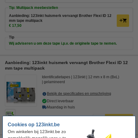
Tip: Multipack meebestellen
Aanbieding: 123inkt huismerk vervangt Brother Flexi ID 12
mm tape multipack
€ 17,50
Tip
Wij adviseren u om deze tape i.p.v. de originele tape te nemen.
Aanbieding: 123inkt huismerk vervangt Brother Flexi ID 12
mm tape multipack
Identificatietapes
123inkt
12 mm x 8 m (BxL)
gelamineerd
Bekijk de specificaties en omschrijving
Direct leverbaar
Maandag in huis
€ 17,50
Bestellen
Cookies op 123inkt.be
Om winkelen bij 123inkt.be zo