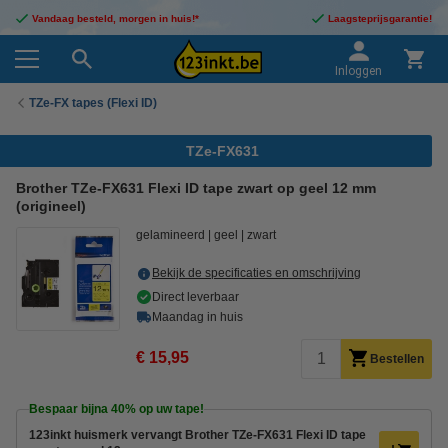
Vandaag besteld, morgen in huis!*
Laagsteprijsgarantie!
Inloggen
TZe-FX tapes (Flexi ID)
TZe-FX631
Brother TZe-FX631 Flexi ID tape zwart op geel 12 mm
(origineel)
gelamineerd
geel
zwart
Bekijk de specificaties en omschrijving
Direct leverbaar
Maandag in huis
€ 15,95
Bestellen
Bespaar bijna
40%
op uw tape!
123inkt huismerk vervangt Brother TZe-FX631 Flexi ID tape