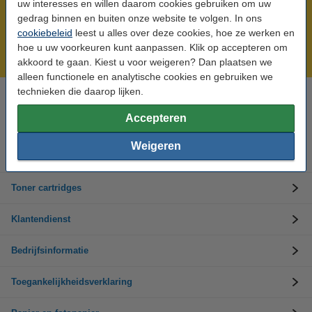
uw interesses en willen daarom cookies gebruiken om uw
Meer dan 5 miljoen klanten!
gedrag binnen en buiten onze website te volgen. In ons
cookiebeleid
leest u alles over deze cookies, hoe ze werken en
Voor 22.00 uur besteld, morgen in huis!
hoe u uw voorkeuren kunt aanpassen. Klik op accepteren om
Laagsteprijsgarantie!
akkoord te gaan. Kiest u voor weigeren? Dan plaatsen we
alleen functionele en analytische cookies en gebruiken we
technieken die daarop lijken.
Hulp nodig? Bel ons op +32 (0)9 39 64 123
Op werkdagen van 8.30 tot 17 uur
Accepteren
Weigeren
Inktpatronen
Toner cartridges
Klantendienst
Bedrijfsinformatie
Toegankelijkheidsverklaring