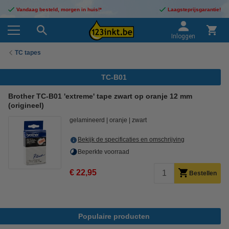
Vandaag besteld, morgen in huis!*
Laagsteprijsgarantie!
Inloggen
TC tapes
TC-B01
Brother TC-B01 'extreme' tape zwart op oranje 12 mm
(origineel)
gelamineerd
oranje
zwart
Bekijk de specificaties en omschrijving
Beperkte voorraad
€ 22,95
Bestellen
Populaire producten