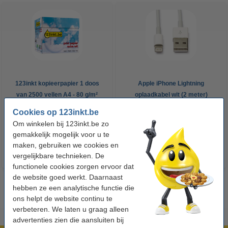
123inkt kopieerpapier 1 doos
Apple iPhone Lightning
van 2500 vellen A4 - 80 g/m²
oplaadkabel wit (2 meter)
Cookies op 123inkt.be
€ 33,50
€ 13,95
Incl. 21% btw
Incl. 21% btw
Om winkelen bij 123inkt.be zo
gemakkelijk mogelijk voor u te
maken, gebruiken we cookies en
vergelijkbare technieken. De
functionele cookies zorgen ervoor dat
de website goed werkt. Daarnaast
hebben ze een analytische functie die
ons helpt de website continu te
verbeteren. We laten u graag alleen
advertenties zien die aansluiten bij