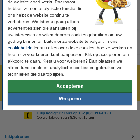
de website goed werkt. Daarnaast
hebben ze een analytische functie die
ons helpt de website continu te
verbeteren. We laten u graag alleen
advertenties zien die aansluiten bij
uw interesses en willen daarom cookies gebruiken om uw
gedrag binnen en buiten onze website te volgen. In ons
cookiebeleid
leest u alles over deze cookies, hoe ze werken en
hoe u uw voorkeuren kunt aanpassen. Klik op accepteren om
akkoord te gaan. Kiest u voor weigeren? Dan plaatsen we
alleen functionele en analytische cookies en gebruiken we
technieken die daarop lijken.
Meer dan 5 miljoen klanten!
Voor 22.00 uur besteld, morgen in huis!
Accepteren
Laagsteprijsgarantie!
Weigeren
Hulp nodig? Bel ons op +32 (0)9 39 64 123
Op werkdagen van 8.30 tot 17 uur
Inktpatronen