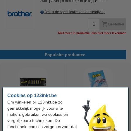
zwart
zilver
9 mm x 7,7 m (BxL)
Brother
Bekijk de specificaties en omschrijving
Bestellen
Niet meer in productie, dus niet meer leverbaar.
Populaire producten
Cookies op 123inkt.be
Om winkelen bij 123inkt.be zo
gemakkelijk mogelijk voor u te
123accu Xtreme Power MN1500
123inkt kopieerpapier 1 pak van
maken, gebruiken we cookies en
Penlite AA batterij 24 stuks
500 vellen A4 - 80 g/m²
vergelijkbare technieken. De
functionele cookies zorgen ervoor dat
€ 14,95
€ 7,25
Incl. 21% btw
Incl. 21% btw