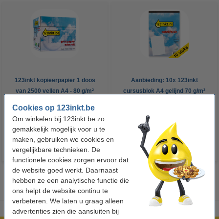
123inkt kopieerpapier 1 doos
Aanbieding: 10x 123inkt
van 2500 vellen A4 - 80 g/m²
cursusblok A4 gelijnd 70 g/m²
100 vellen
Cookies op 123inkt.be
€ 33,50
€ 26,55
Incl. 21% btw
Incl. 21% btw
Om winkelen bij 123inkt.be zo
gemakkelijk mogelijk voor u te
maken, gebruiken we cookies en
vergelijkbare technieken. De
functionele cookies zorgen ervoor dat
de website goed werkt. Daarnaast
hebben ze een analytische functie die
ons helpt de website continu te
verbeteren. We laten u graag alleen
advertenties zien die aansluiten bij