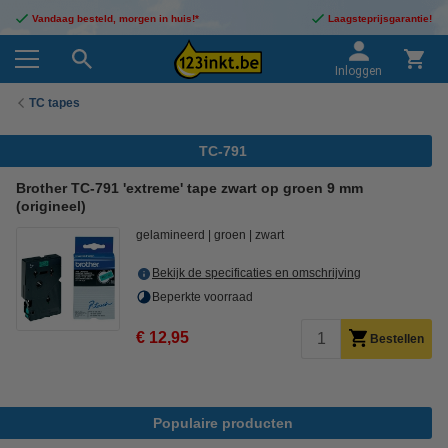
Vandaag besteld, morgen in huis!*
Laagsteprijsgarantie!
Inloggen
TC tapes
TC-791
Brother TC-791 'extreme' tape zwart op groen 9 mm
(origineel)
gelamineerd
groen
zwart
Bekijk de specificaties en omschrijving
Beperkte voorraad
€ 12,95
Bestellen
Populaire producten