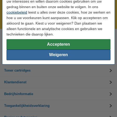
uw interesses en willen daarom cookies gebruiken om uw
Meer dan 5 miljoen klanten!
gedrag binnen en buiten onze website te volgen. In ons
cookiebeleid
leest u alles over deze cookies, hoe ze werken en
Voor 22.00 uur besteld, morgen in huis!
hoe u uw voorkeuren kunt aanpassen. Klik op accepteren om
Laagsteprijsgarantie!
akkoord te gaan. Kiest u voor weigeren? Dan plaatsen we
alleen functionele en analytische cookies en gebruiken we
technieken die daarop lijken.
Hulp nodig? Bel ons op +32 (0)9 39 64 123
Op werkdagen van 8.30 tot 17 uur
Accepteren
Weigeren
Inktpatronen
Toner cartridges
Klantendienst
Bedrijfsinformatie
Toegankelijkheidsverklaring