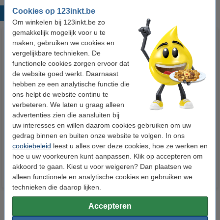
Cookies op 123inkt.be
Populaire producten
Om winkelen bij 123inkt.be zo
gemakkelijk mogelijk voor u te
maken, gebruiken we cookies en
vergelijkbare technieken. De
functionele cookies zorgen ervoor dat
de website goed werkt. Daarnaast
hebben ze een analytische functie die
ons helpt de website continu te
verbeteren. We laten u graag alleen
123accu Xtreme Power MN1500
123inkt kopieerpapier 1 doos
advertenties zien die aansluiten bij
Penlite AA batterij 24 stuks
van 2500 vellen A4 - 80 g/m²
uw interesses en willen daarom cookies gebruiken om uw
gedrag binnen en buiten onze website te volgen. In ons
€ 14,95
€ 33,50
Incl. 21% btw
Incl. 21% btw
cookiebeleid
leest u alles over deze cookies, hoe ze werken en
hoe u uw voorkeuren kunt aanpassen. Klik op accepteren om
akkoord te gaan. Kiest u voor weigeren? Dan plaatsen we
alleen functionele en analytische cookies en gebruiken we
technieken die daarop lijken.
Accepteren