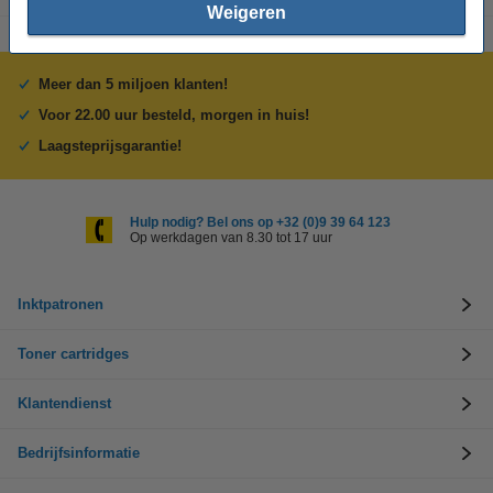
Weigeren
Meer dan 5 miljoen klanten!
Voor 22.00 uur besteld, morgen in huis!
Laagsteprijsgarantie!
Hulp nodig? Bel ons op +32 (0)9 39 64 123
Op werkdagen van 8.30 tot 17 uur
Inktpatronen
Toner cartridges
Klantendienst
Bedrijfsinformatie