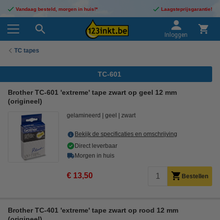
Vandaag besteld, morgen in huis!*
Laagsteprijsgarantie!
Inloggen
TC tapes
TC-601
Brother TC-601 'extreme' tape zwart op geel 12 mm
(origineel)
gelamineerd
geel
zwart
Bekijk de specificaties en omschrijving
Direct leverbaar
Morgen in huis
€ 13,50
Bestellen
Brother TC-401 'extreme' tape zwart op rood 12 mm
(origineel)