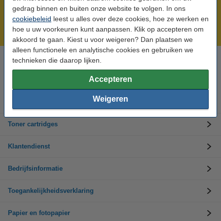
Meer dan 5 miljoen klanten!
gedrag binnen en buiten onze website te volgen. In ons
Voor 22.00 uur besteld, morgen in huis!
cookiebeleid
leest u alles over deze cookies, hoe ze werken en
hoe u uw voorkeuren kunt aanpassen. Klik op accepteren om
Laagsteprijsgarantie!
akkoord te gaan. Kiest u voor weigeren? Dan plaatsen we
alleen functionele en analytische cookies en gebruiken we
technieken die daarop lijken.
Hulp nodig? Bel ons op +32 (0)9 39 64 123
Op werkdagen van 8.30 tot 17 uur
Accepteren
Weigeren
Inktpatronen
Toner cartridges
Klantendienst
Bedrijfsinformatie
Toegankelijkheidsverklaring
Papier en fotopapier