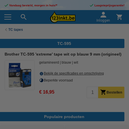
Vandaag besteld, morgen in huis!*
Laagsteprijsgarantie!
Inloggen
TC tapes
TC-595
Brother TC-595 'extreme' tape wit op blauw 9 mm (origineel)
gelamineerd
blauw
wit
Bekijk de specificaties en omschrijving
Beperkte voorraad
€ 16,95
Bestellen
Populaire producten