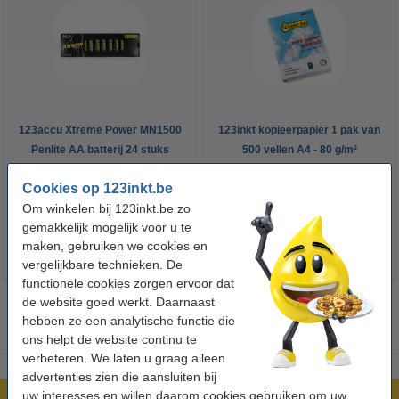
123accu Xtreme Power MN1500
123inkt kopieerpapier 1 pak van
Penlite AA batterij 24 stuks
500 vellen A4 - 80 g/m²
Cookies op 123inkt.be
€ 14,95
€ 7,25
Incl. 21% btw
Incl. 21% btw
Om winkelen bij 123inkt.be zo
gemakkelijk mogelijk voor u te
maken, gebruiken we cookies en
vergelijkbare technieken. De
functionele cookies zorgen ervoor dat
de website goed werkt. Daarnaast
hebben ze een analytische functie die
ons helpt de website continu te
verbeteren. We laten u graag alleen
advertenties zien die aansluiten bij
uw interesses en willen daarom cookies gebruiken om uw