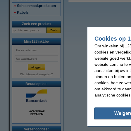
Schoonmaakproducten
Kabels
Zoek een product
Zoek
Cookies op 1
Mijn 123inkt.be
Om winkelen bij 123
cookies en vergelij
website goed werkt.
website continu te 
aansluiten bij uw i
Wachtwoord vergeten?
binnen en buiten on
cookies, hoe ze we
Betaalopties:
om akkoord te gaan.
analytische cookies
Weiger
Verzendopties: