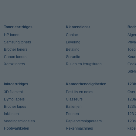
Toner cartridges
Klantendienst
Bedr
HP toners
Contact
Alge
Samsung toners
Levering
Priv
Brother toners
Betaling
Toeg
Canon toners
Garantie
Keur
Xerox toners
Ruilen en terugsturen
Cook
Site
Inktcartridges
Kantoorbenodigdheden
123i
3D filament
Post-its en notes
Over
Dymo labels
Classeurs
123a
Brother tapes
Batterijen
123l
Inktlinten
Pennen
123-
Voedingsmiddelen
Papierversnipperaars
123s
Hobbyartikelen
Rekenmachines
kabe