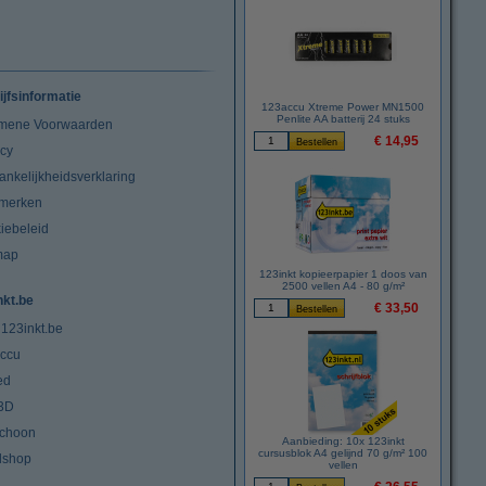
ijfsinformatie
123accu Xtreme Power MN1500
Penlite AA batterij 24 stuks
mene Voorwaarden
€ 14,95
acy
ankelijkheidsverklaring
merken
iebeleid
map
123inkt kopieerpapier 1 doos van
2500 vellen A4 - 80 g/m²
nkt.be
€ 33,50
 123inkt.be
ccu
ed
3D
choon
Aanbieding: 10x 123inkt
cursusblok A4 gelijnd 70 g/m² 100
lshop
vellen