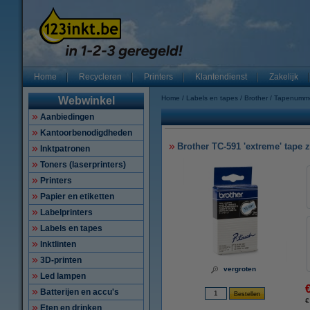
Home
Recycleren
Printers
Klantendienst
Zakelijk
Home
Labels en tapes
Brother
Tapenumm
Webwinkel
Aanbiedingen
Kantoorbenodigdheden
Brother TC-591 'extreme' tape 
Inktpatronen
Toners (laserprinters)
Printers
Papier en etiketten
Labelprinters
Labels en tapes
Inktlinten
3D-printen
vergroten
Led lampen
Batterijen en accu's
€
Eten en drinken