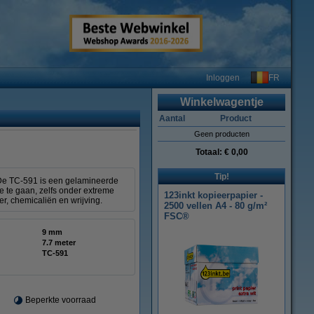
FR
Inloggen
Winkelwagentje
Aantal
Product
Geen producten
Totaal:
€ 0,00
Tip!
 De TC-591 is een gelamineerde
e te gaan, zelfs onder extreme
123inkt kopieerpapier -
r, chemicaliën en wrijving.
2500 vellen A4 - 80 g/m²
FSC®
9 mm
7.7 meter
TC-591
Beperkte voorraad