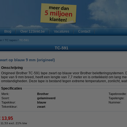
Blog
Over 123inkt.be
Vacatures
Contact
er
TC tapes
TC-591
TC-591
zwart op blauw 9 mm (origineel)
Omschrijving
Origineel Brother TC-591 tape zwart op blauw voor Brother beletteringsystemen.
tape van 9 mm breed, heeft een lengte van 7,7 meter en is ontwikkeld om lang me
omstandigheden. Deze tape is bestand tegen extreme temperaturen, zonlicht, wate
Specificaties
Merk:
Brother
Tapebreedte:
Soort:
gelamineerd
Tapelengte:
Tapekleur:
blauw
Nummer:
Tekenkleur:
zwart
€ 13,95
 11,53 excl. 21% btw