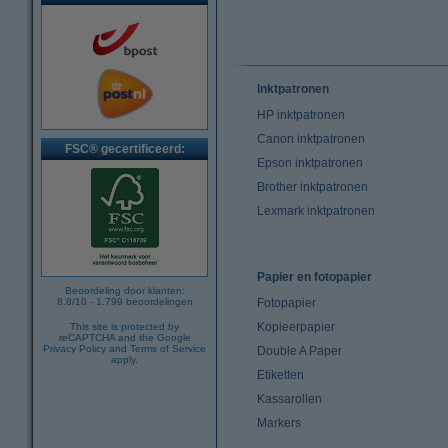
Inktpatronen
HP inktpatronen
Canon inktpatronen
FSC® gecertificeerd:
Epson inktpatronen
Brother inktpatronen
Lexmark inktpatronen
Papier en fotopapier
Beoordeling door klanten:
8.8
/
10
-
1.799
beoordelingen
Fotopapier
Kopieerpapier
This site is protected by
reCAPTCHA and the Google
Privacy Policy
and
Terms of Service
Double A Paper
apply.
Etiketten
Kassarollen
Markers