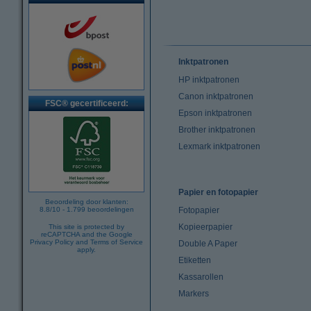
Inktpatronen
HP inktpatronen
Canon inktpatronen
FSC® gecertificeerd:
Epson inktpatronen
Brother inktpatronen
Lexmark inktpatronen
Papier en fotopapier
Beoordeling door klanten:
8.8
/
10
-
1.799
beoordelingen
Fotopapier
Kopieerpapier
This site is protected by
reCAPTCHA and the Google
Privacy Policy
and
Terms of Service
Double A Paper
apply.
Etiketten
Kassarollen
Markers