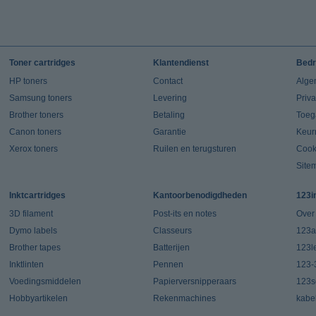
Toner cartridges
Klantendienst
Bedr
HP toners
Contact
Alge
Samsung toners
Levering
Priv
Brother toners
Betaling
Toeg
Canon toners
Garantie
Keur
Xerox toners
Ruilen en terugsturen
Cook
Site
Inktcartridges
Kantoorbenodigdheden
123i
3D filament
Post-its en notes
Over
Dymo labels
Classeurs
123a
Brother tapes
Batterijen
123l
Inktlinten
Pennen
123-
Voedingsmiddelen
Papierversnipperaars
123s
Hobbyartikelen
Rekenmachines
kabe