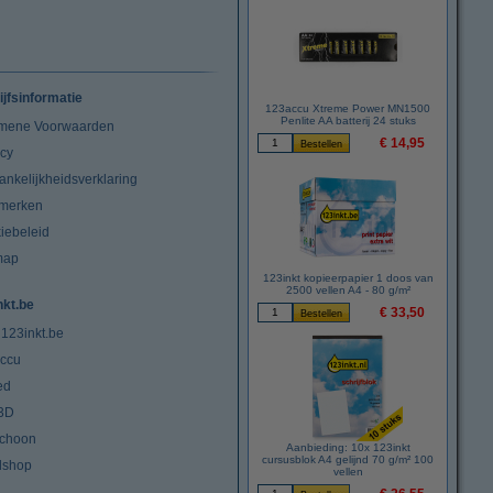
ijfsinformatie
123accu Xtreme Power MN1500
Penlite AA batterij 24 stuks
mene Voorwaarden
€ 14,95
acy
ankelijkheidsverklaring
merken
iebeleid
map
123inkt kopieerpapier 1 doos van
2500 vellen A4 - 80 g/m²
nkt.be
€ 33,50
 123inkt.be
ccu
ed
3D
choon
Aanbieding: 10x 123inkt
cursusblok A4 gelijnd 70 g/m² 100
lshop
vellen