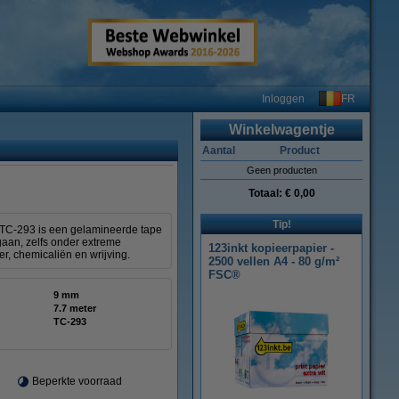
FR
Inloggen
Winkelwagentje
Aantal
Product
Geen producten
Totaal:
€ 0,00
Tip!
e TC-293 is een gelamineerde tape
gaan, zelfs onder extreme
123inkt kopieerpapier -
r, chemicaliën en wrijving.
2500 vellen A4 - 80 g/m²
FSC®
9 mm
7.7 meter
TC-293
Beperkte voorraad