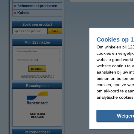
Schoonmaakproducten
Kabels
Zoek een product
Zoek
Cookies op 1
Mijn 123inkt.be
Om winkelen bij 123
cookies en vergelij
website goed werkt.
website continu te 
aansluiten bij uw i
Wachtwoord vergeten?
binnen en buiten on
cookies, hoe ze we
Betaalopties:
om akkoord te gaan.
analytische cookies
Weiger
Verzendopties: