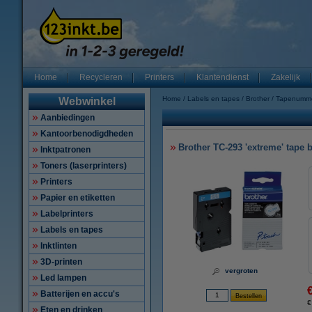
Home
Recycleren
Printers
Klantendienst
Zakelijk
Home
Labels en tapes
Brother
Tapenumm
Webwinkel
Aanbiedingen
Kantoorbenodigdheden
Brother TC-293 'extreme' tape 
Inktpatronen
Toners (laserprinters)
Printers
Papier en etiketten
Labelprinters
Labels en tapes
Inktlinten
3D-printen
vergroten
Led lampen
Batterijen en accu's
€
Eten en drinken