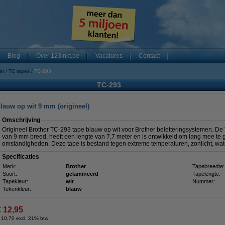
Blog
Over 123inkt.be
Vacatures
Contact
er
TC tapes
TC-293
TC-293
blauw op wit 9 mm (origineel)
Omschrijving
Origineel Brother TC-293 tape blauw op wit voor Brother beletteringsystemen. D
van 9 mm breed, heeft een lengte van 7,7 meter en is ontwikkeld om lang mee te 
omstandigheden. Deze tape is bestand tegen extreme temperaturen, zonlicht, wate
Specificaties
Merk:
Brother
Tapebreedte:
Soort:
gelamineerd
Tapelengte:
Tapekleur:
wit
Nummer:
Tekenkleur:
blauw
€ 12,95
 10,70 excl. 21% btw