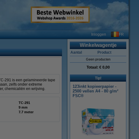
FR
Inloggen
Winkelwagentje
Aantal
Product
Geen producten
Totaal:
€ 0,00
Tip!
 TC-291 is een gelamineerde tape
gaan, zelfs onder extreme
123inkt kopieerpapier -
r, chemicaliën en wrijving.
2500 vellen A4 - 80 g/m²
FSC®
TC-291
9 mm
7.7 meter