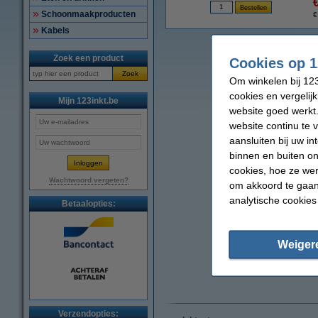
Schoonmaakproducten
€
Kabels
Zoek een product
Cookies op 1
Zoek
Om winkelen bij 123
cookies en vergelij
Mijn 123inkt.be
website goed werkt.
website continu te 
aansluiten bij uw i
binnen en buiten on
cookies, hoe ze we
Wachtwoord vergeten?
om akkoord te gaan.
analytische cookies
Betaalopties:
Weiger
Verzendopties: