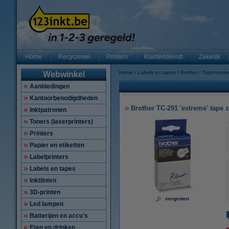
Home
Recycleren
Printers
Klantendienst
Zakelijk
Home
Labels en tapes
Brother
Tapenumm
Webwinkel
Aanbiedingen
Kantoorbenodigdheden
Brother TC-291 'extreme' tape 
Inktpatronen
Toners (laserprinters)
Printers
Papier en etiketten
Labelprinters
Labels en tapes
Inktlinten
3D-printen
vergroten
Led lampen
Batterijen en accu's
Eten en drinken