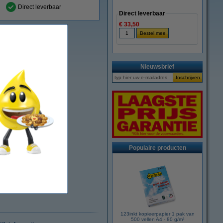
Direct leverbaar
Direct leverbaar
€ 33,50
Nieuwsbrief
Populaire producten
123inkt kopieerpapier 1 pak van
500 vellen A4 - 80 g/m²