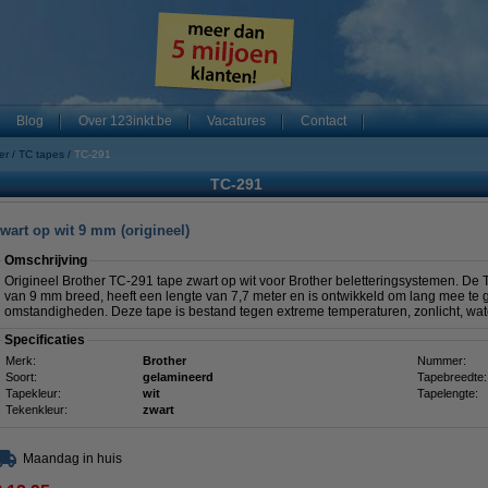
Blog
Over 123inkt.be
Vacatures
Contact
er
TC tapes
TC-291
TC-291
zwart op wit 9 mm (origineel)
Omschrijving
Origineel Brother TC-291 tape zwart op wit voor Brother beletteringsystemen. De
van 9 mm breed, heeft een lengte van 7,7 meter en is ontwikkeld om lang mee te 
omstandigheden. Deze tape is bestand tegen extreme temperaturen, zonlicht, wate
Specificaties
Merk:
Brother
Nummer:
Soort:
gelamineerd
Tapebreedte:
Tapekleur:
wit
Tapelengte:
Tekenkleur:
zwart
Maandag in huis