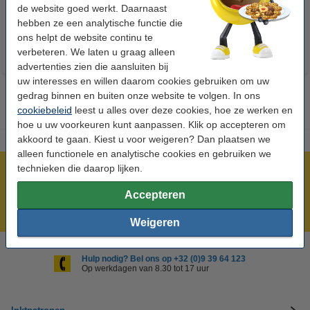
€ 14,95
€ 7,25
de website goed werkt. Daarnaast
Incl. 21% btw
Incl. 21% btw
hebben ze een analytische functie die
ons helpt de website continu te
verbeteren. We laten u graag alleen
advertenties zien die aansluiten bij
uw interesses en willen daarom cookies gebruiken om uw
gedrag binnen en buiten onze website te volgen. In ons
cookiebeleid
leest u alles over deze cookies, hoe ze werken en
hoe u uw voorkeuren kunt aanpassen. Klik op accepteren om
akkoord te gaan. Kiest u voor weigeren? Dan plaatsen we
alleen functionele en analytische cookies en gebruiken we
technieken die daarop lijken.
Meer dan 5 miljoen klanten!
Voor 22.00 uur besteld, morgen in huis!
Accepteren
Laagsteprijsgarantie!
Weigeren
Hulp nodig? Bel ons op +32 (0)9 39 64 123
Op werkdagen van 8.30 tot 17 uur