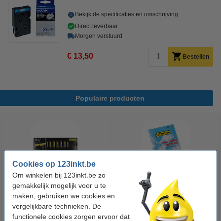
Bekijk de specificaties en omschrijving
Direct leverbaar
Morgen verstuurd
€ 13,50
Bestellen
Populaire producten
Cookies op 123inkt.be
Om winkelen bij 123inkt.be zo
gemakkelijk mogelijk voor u te
123accu Xtreme Power MN1500
123inkt kopieerpapier 1 pak van
maken, gebruiken we cookies en
Penlite AA batterij 24 stuks
500 vellen A4 - 80 g/m²
vergelijkbare technieken. De
functionele cookies zorgen ervoor dat